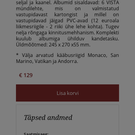
seljal ja kaanel. Albumid sisaldavad: 6 VISTA
mündilehte, mis on valmistatud
vastupidavast kartongist ja millel on
vastupidavad jäigad PVC-avad (12 euroala
liikmesriigile - 2 riiki ühe lehe kohta). Tugev
nelja rõngaga kinnitusmehhanism. Komplekti
kuulub albumiga ühilduv kandetasku.
Üldmõõtmed: 245 x 270 x55 mm.
* Välja arvatud kääbusriigid Monaco, San
Marino, Vatikan ja Andorra.
€ 129
Lisa korvi
Täpsed andmed
Saatmisaeg: