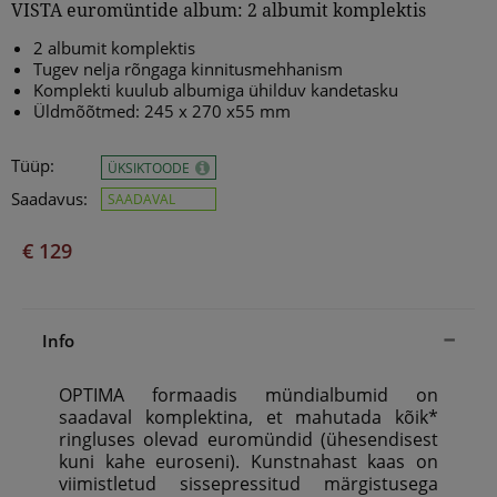
VISTA euromüntide album: 2 albumit komplektis
2 albumit komplektis
Tugev nelja rõngaga kinnitusmehhanism
Komplekti kuulub albumiga ühilduv kandetasku
Üldmõõtmed: 245 x 270 x55 mm
Tüüp:
ÜKSIKTOODE
Saadavus:
SAADAVAL
€ 129
Info
OPTIMA formaadis mündialbumid on
saadaval komplektina, et mahutada kõik*
ringluses olevad euromündid (ühesendisest
kuni kahe euroseni). Kunstnahast kaas on
viimistletud sissepressitud märgistusega