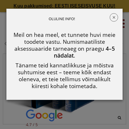
Kuu pakkumised: EESTI ISESEISVUSE KUU!
×
VISTA euromüntide album: 2
OLULINE INFO!
0
albumit komplektis
Meil on hea meel, et tunnete huvi meie
VISTA euromüntide album: 2
toodete vastu. Numismaatiliste
albumit komplektis
aksessuaaride tarneaeg on praegu
4–5
nädalat
.
Täname teid kannatlikkuse ja mõistva
suhtumise eest – teeme kõik endast
oleneva, et teie tellimus võimalikult
kiiresti kohale toimetada.
4.7 / 5