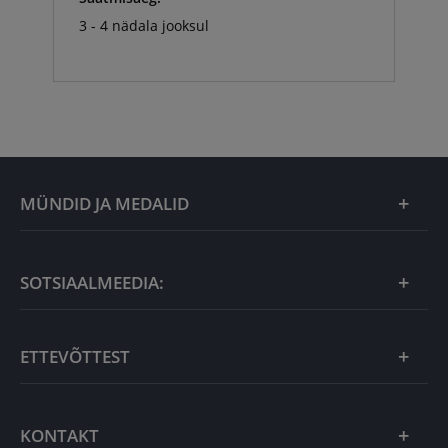
3 - 4 nädala jooksul
MÜNDID JA MEDALID
Kuu eripakkumine
SOTSIAALMEEDIA:
Kingiideed
ETTEVÕTTEST
Eesti tooted
Uudistooted
Eesti Mündiärist
KONTAKT