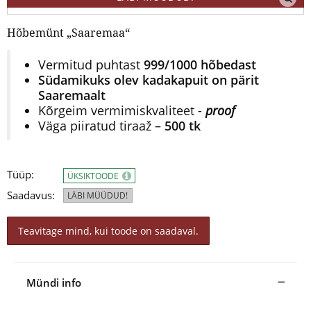
Hõbemünt „Saaremaa“
Vermitud puhtast
999/1000 hõbedast
Südamikuks olev kadakapuit on pärit
Saaremaalt
Kõrgeim vermimiskvaliteet -
proof
Väga piiratud tiraaž –
500 tk
Tüüp:
ÜKSIKTOODE
Saadavus:
LÄBI MÜÜDUD!
Teavitage mind, kui toode on saadaval.
Mündi info