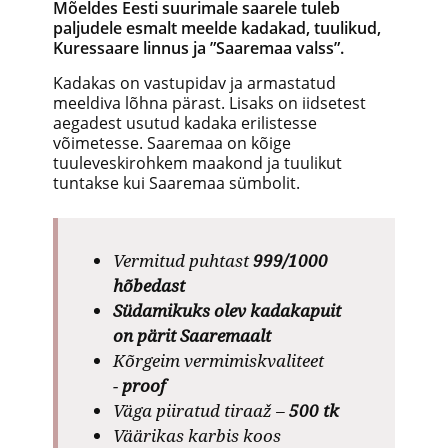
Mõeldes Eesti suurimale saarele tuleb
paljudele esmalt meelde kadakad, tuulikud,
Kuressaare linnus ja ”Saaremaa valss”.
Kadakas on vastupidav ja armastatud
meeldiva lõhna pärast. Lisaks on iidsetest
aegadest usutud kadaka erilistesse
võimetesse. Saaremaa on kõige
tuuleveskirohkem maakond ja tuulikut
tuntakse kui Saaremaa sümbolit.
Vermitud puhtast
999/1000
hõbedast
Südamikuks olev kadakapuit
on pärit Saaremaalt
Kõrgeim vermimiskvaliteet
-
proof
Väga piiratud tiraaž –
500 tk
Väärikas karbis koos