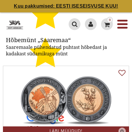
Kuu pakkumised: EESTI ISESEISVUSE KUU!
Hõbemünt „Saaremaa“
0
Hõbemünt „Saaremaa“
Saaremaale pühendatud puhtast hõbedast ja
kadakast südamikuga münt
4.7 / 5
LÄBI MÜÜDUD!