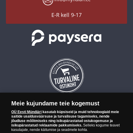
YouTube
TikTok
E-R kell 9-17
Meie kujundame teie kogemust
OÜ Eesti Mündiäri on maailma tuntumate rahapajade
OÜ Eesti Mündiäri
kasutab küpsiseid ja muid tehnoloogiaid meie
kollektsioonimüntide ja -medalite levitaja Eestis. OÜ Eesti Mündiäri
saitide usaldusväärsuse ja turvalisuse tagamiseks, nende
kuulub ettevõttele "Samlerhuset Group“.
jõudluse mõõtmiseks ning isikupärastatud ostukogemuse ja
isikupärastatud reklaamide pakkumiseks.
Selleks kogume teavet
Euroopa ühel suuremal mündilevitajate grupil "Samlerhuset
kasutajate, nende käitumise ja seadmete kohta.