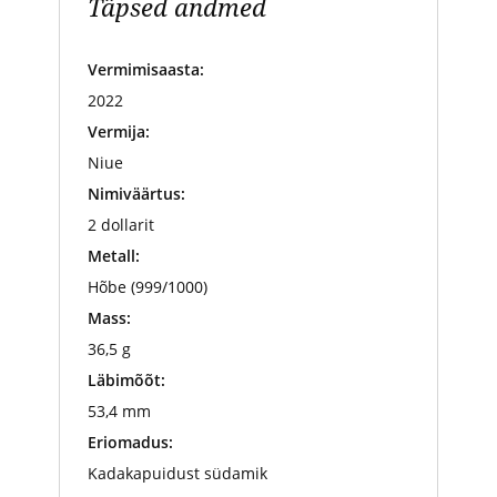
Täpsed andmed
Vermimisaasta:
2022
Vermija:
Niue
Nimiväärtus:
2 dollarit
Metall:
Hõbe (999/1000)
Mass:
36,5 g
Läbimõõt:
53,4 mm
Eriomadus:
Kadakapuidust südamik