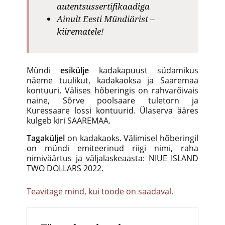
autentsussertifikaadiga
Ainult Eesti Mündiärist –
kiirematele!
Mündi
esikülje
kadakapuust südamikus
näeme tuulikut, kadakaoksa ja Saaremaa
kontuuri. Välises hõberingis on rahvarõivais
naine, Sõrve poolsaare tuletorn ja
Kuressaare lossi kontuurid. Ülaserva ääres
kulgeb kiri SAAREMAA.
Tagaküljel
on kadakaoks. Välimisel hõberingil
on mündi emiteerinud riigi nimi, raha
nimiväärtus ja väljalaskeaasta: NIUE ISLAND
TWO DOLLARS 2022.
Teavitage mind, kui toode on saadaval.