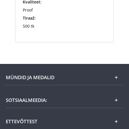
Kvaliteet:
Proof
Tiraaž:
500 tk
MÜNDID JA MEDALID
Kuu eripakkumine
SOTSIAALMEEDIA:
Kingiideed
ETTEVÕTTEST
Eesti tooted