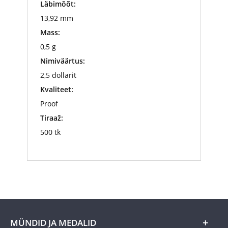
Läbimõõt:
13,92 mm
Mass:
0,5 g
Nimiväärtus:
2,5 dollarit
Kvaliteet:
Proof
Tiraaž:
500 tk
MÜNDID JA MEDALID