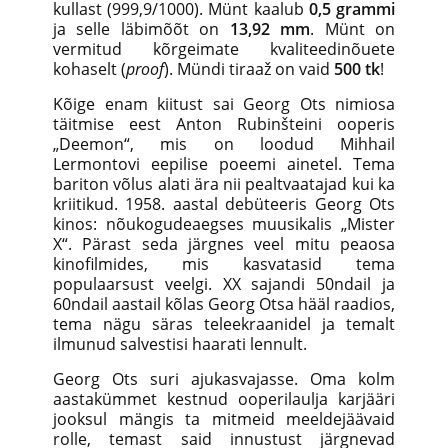
kullast (999,9/1000). Münt kaalub
0,5 grammi
ja selle läbimõõt on
13,92 mm
. Münt on
vermitud kõrgeimate kvaliteedinõuete
kohaselt (
proof
). Mündi tiraaž on vaid
500 tk
!
Kõige enam kiitust sai Georg Ots nimiosa
täitmise eest Anton Rubinšteini ooperis
„Deemon“, mis on loodud Mihhail
Lermontovi eepilise poeemi ainetel. Tema
bariton võlus alati ära nii pealtvaatajad kui ka
kriitikud. 1958. aastal debüteeris Georg Ots
kinos: nõukogudeaegses muusikalis „Mister
X“. Pärast seda järgnes veel mitu peaosa
kinofilmides, mis kasvatasid tema
populaarsust veelgi. XX sajandi 50ndail ja
60ndail aastail kõlas Georg Otsa hääl raadios,
tema nägu säras teleekraanidel ja temalt
ilmunud salvestisi haarati lennult.
Georg Ots suri ajukasvajasse. Oma kolm
aastakümmet kestnud ooperilaulja karjääri
jooksul mängis ta mitmeid meeldejäävaid
rolle, temast said innustust järgnevad