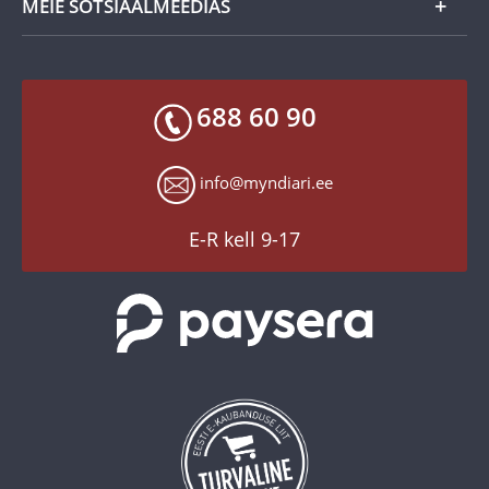
MEIE SOTSIAALMEEDIAS
Tagastusgarantii
Privaatsuspoliitika
Makseviisid
Facebook
Toodete kohaletoimetamine
688 60 90
X
Tagastusgarantii
Instagram
Küpsiste seaded
info@myndiari.ee
YouTube
TikTok
E-R kell 9-17