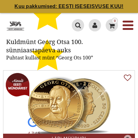
Kuu pakkumised: EESTI ISESEISVUSE KUU!
Kuldmünt Georg Otsa 100.
0
sünniaastapäeva auks
Kuldmünt Georg Otsa 100.
sünniaastapäeva auks
Puhtast kullast münt “Georg Ots 100”
4.7 / 5