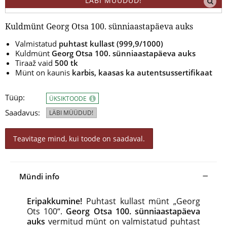
LÄBI MÜÜDUD!
Kuldmünt Georg Otsa 100. sünniaastapäeva auks
Valmistatud
puhtast kullast (999,9/1000)
Kuldmünt
Georg Otsa 100. sünniaastapäeva auks
Tiraaž vaid
500 tk
Münt on kaunis
karbis, kaasas ka autentsussertifikaat
Tüüp:
ÜKSIKTOODE
Saadavus:
LÄBI MÜÜDUD!
Teavitage mind, kui toode on saadaval.
Mündi info
Eripakkumine!
Puhtast kullast münt „Georg
Ots 100“.
Georg Otsa 100. sünniaastapäeva
auks
vermitud münt on valmistatud puhtast