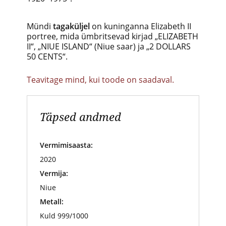
Mündi
tagaküljel
on kuninganna Elizabeth II
portree, mida ümbritsevad kirjad „ELIZABETH
II“, „NIUE ISLAND“ (Niue saar) ja „2 DOLLARS
50 CENTS“.
Teavitage mind, kui toode on saadaval.
Täpsed andmed
Vermimisaasta:
2020
Vermija:
Niue
Metall:
Kuld 999/1000