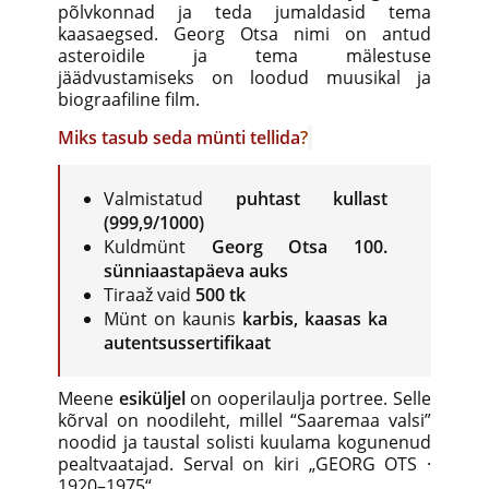
põlvkonnad ja teda jumaldasid tema
kaasaegsed. Georg Otsa nimi on antud
asteroidile ja tema mälestuse
jäädvustamiseks on loodud muusikal ja
biograafiline film.
Miks tasub seda münti tellida
?
Valmistatud
puhtast kullast
(999,9/1000)
Kuldmünt
Georg Otsa 100.
sünniaastapäeva auks
Tiraaž vaid
500 tk
Münt on kaunis
karbis, kaasas ka
autentsussertifikaat
Meene
esiküljel
on ooperilaulja portree. Selle
kõrval on noodileht, millel “Saaremaa valsi”
noodid ja taustal solisti kuulama kogunenud
pealtvaatajad. Serval on kiri „GEORG OTS ·
1920–1975“.