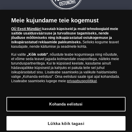
Meie kujundame teie kogemust
OÜ Eesti Mündiäri on maailma tuntumate rahapajade
OÜ Eesti Mündiäri
kasutab küpsiseid ja muid tehnoloogiaid meie
kollektsioonimüntide ja -medalite levitaja Eestis. OÜ Eesti Mündiäri
saitide usaldusväärsuse ja turvalisuse tagamiseks, nende
kuulub ettevõttele "Samlerhuset Group“.
jõudluse mõõtmiseks ning isikupärastatud ostukogemuse ja
isikupärastatud reklaamide pakkumiseks.
Selleks kogume teavet
Euroopa ühel suuremal mündilevitajate grupil "Samlerhuset
kasutajate, nende käitumise ja seadmete kohta.
Group" on allüksused 14 Euroopa riigis. Ettevõtete grupile kuulub
Kui valite
„Kõik sobib”
, nõustute teabe kogumisega ning nõustute,
Norra vanim, endine riiklik rahapaja, mis tegutseb alates 1686.
et võime seda teavet jagada kolmandate osapooltega, näiteks meie
aastast. Norra mündikoda valmistab mõningaid ametlikke Norra ja
turunduspartneritega. Kui te küpsised keelate, kasutame ainult
teiste riikide münte ning vermib igal aastal ka Nobeli rahupreemia
hädavajalikke küpsiseid ja kahjuks ei pakuta teile sel juhul
isikupärastatud sisu. Lisateabe saamiseks ja valikute haldamiseks
medaleid.
valige „Kohanda eelistusi”. Oma eelistusi saate igal ajal kohandada.
Lisateabe saamiseks lugege meie
privaatsuspoliitikat
.
OÜ Eesti Mündiäri spetsialistid täiendavad pidevalt oma teadmisi,
külastades näitusi ja oksjoneid kogu maailmas. Tänu sellele pakub
ettevõte oma klientidele ainult kõrgeima kvaliteediga tooteid.
Kohanda eelistusi
Lükka kõik tagasi