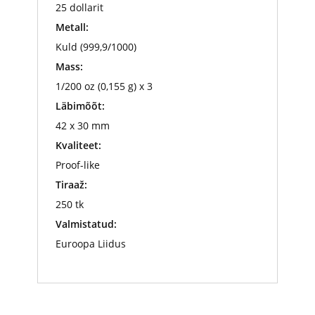
25 dollarit
Metall:
Kuld (999,9/1000)
Mass:
1/200 oz (0,155 g) x 3
Läbimõõt:
42 x 30 mm
Kvaliteet:
Proof-like
Tiraaž:
250 tk
Valmistatud:
Euroopa Liidus