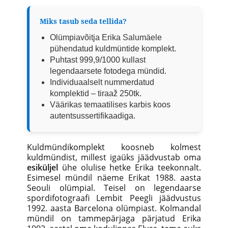
Miks tasub seda tellida?
Olümpiavõitja Erika Salumäele
pühendatud kuldmüntide komplekt.
Puhtast 999,9/1000 kullast
legendaarsete fotodega mündid.
Individuaalselt nummerdatud
komplektid – tiraaž 250tk.
Väärikas temaatilises karbis koos
autentsussertifikaadiga.
Kuldmündikomplekt koosneb kolmest
kuldmündist, millest igaüks jäädvustab oma
esiküljel
ühe olulise hetke Erika teekonnalt.
Esimesel mündil näeme Erikat 1988. aasta
Seouli olümpial. Teisel on legendaarse
spordifotograafi Lembit Peegli jäädvustus
1992. aasta Barcelona olümpiast. Kolmandal
mündil on tammepärjaga pärjatud Erika