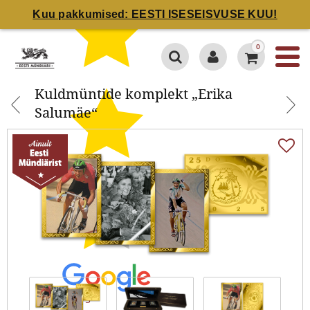
Kuu pakkumised: EESTI ISESEISVUSE KUU!
Kuldmüntide komplekt „Erika
0
Salumäe“
Kuldmüntide komplekt „Erika
Salumäe“
4.7 / 5