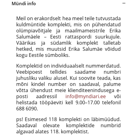
Mündi info
Meil on erakordselt hea meel teile tutvustada
kuldmüntide komplekti, mis on pühendatud
olümpiavõitjale ja maailmameistrile Erika
Salumäele – Eesti rattaspordi suurkujule.
Väärikas ja südamlik komplekt talletab
hetked, mis muutsid Erika Salumäe võidud
kogu Eestile sümboliks.
Komplektid on individuaalselt nummerdatud.
Veebipoest tellides saadame numbri
juhusliku valiku alusel. Kui soovite teada, kas
mõni kindel number on saadaval, palume
võtta ühendust meie klienditeenindusega e-
posti aadressil
info@myndiari.ee
või
helistada tööpäeviti kell 9.00–17.00 telefonil
688 6090.
ps! Esimesed 118 komplekti on läbimüüdud.
Saadaval olevate komplektide numbrid
algavad alates 118. komplektist.