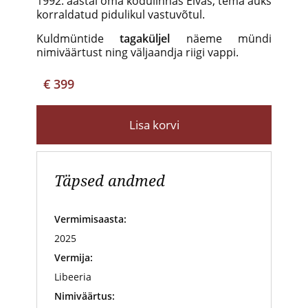
1992. aastal oma kodulinnas Elvas, tema auks
korraldatud pidulikul vastuvõtul.
Kuldmüntide
tagaküljel
näeme mündi
nimiväärtust ning väljaandja riigi vappi.
€ 399
Lisa korvi
Täpsed andmed
Vermimisaasta:
2025
Vermija:
Libeeria
Nimiväärtus: