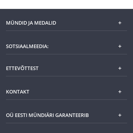
MÜNDID JA MEDALID
Kuu eripakkumine
SOTSIAALMEEDIA:
Kingiideed
ETTEVÕTTEST
Eesti tooted
Uudistooted
Eesti Mündiärist
KONTAKT
Kuld
Uudised
Hõbe
Võta meiega ühendust
OÜ EESTI MÜNDIÄRI GARANTEERIB
Helista ja telli
Muu
Kaugmeetodil sõlmitud müügilepingust taganemise vorm