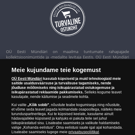
OÜ Eesti Mündiäri on maailma tuntumate rahapajade
kollektsioonimüntide ja -medalite levitaja Eestis. OÜ Eesti Mündiäri
kuulub ettevõttele "Samlerhuset Group“.
Meie kujundame teie kogemust
Euroopa ühel suuremal mündilevitajate grupil "Samlerhuset
Group" on allüksused 14 Euroopa riigis. Ettevõtete grupile kuulub
OÜ Eesti Mündiäri
kasutab küpsiseid ja muid tehnoloogiaid meie
saitide usaldusväärsuse ja turvalisuse tagamiseks, nende
Norra vanim, endine riiklik rahapaja, mis tegutseb alates 1686.
jõudluse mõõtmiseks ning isikupärastatud ostukogemuse ja
aastast. Norra mündikoda valmistab mõningaid ametlikke Norra ja
isikupärastatud reklaamide pakkumiseks.
Selleks kogume teavet
teiste riikide münte ning vermib igal aastal ka Nobeli rahupreemia
kasutajate, nende käitumise ja seadmete kohta.
medaleid.
Kui valite
„Kõik sobib”
, nõustute teabe kogumisega ning nõustute,
et võime seda teavet jagada kolmandate osapooltega, näiteks meie
OÜ Eesti Mündiäri spetsialistid täiendavad pidevalt oma teadmisi,
turunduspartneritega. Kui te küpsised keelate, kasutame ainult
külastades näitusi ja oksjoneid kogu maailmas. Tänu sellele pakub
hädavajalikke küpsiseid ja kahjuks ei pakuta teile sel juhul
ettevõte oma klientidele ainult kõrgeima kvaliteediga tooteid.
isikupärastatud sisu. Lisateabe saamiseks ja valikute haldamiseks
valige „Kohanda eelistusi”. Oma eelistusi saate igal ajal kohandada.
Lisateabe saamiseks lugege meie
privaatsuspoliitikat
.