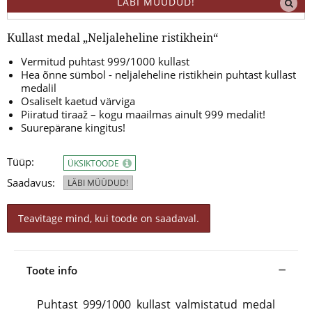
LÄBI MÜÜDUD!
Kullast medal „Neljaleheline ristikhein“
Vermitud puhtast 999/1000 kullast
Hea õnne sümbol - neljaleheline ristikhein puhtast kullast
medalil
Osaliselt kaetud värviga
Piiratud tiraaž – kogu maailmas ainult 999 medalit!
Suurepärane kingitus!
Tüüp:
ÜKSIKTOODE
Saadavus:
LÄBI MÜÜDUD!
Teavitage mind, kui toode on saadaval.
Toote info
Puhtast 999/1000 kullast valmistatud medal