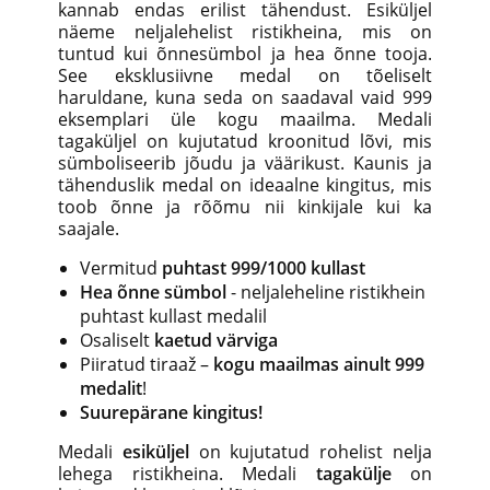
kannab endas erilist tähendust. Esiküljel
näeme neljalehelist ristikheina, mis on
tuntud kui õnnesümbol ja hea õnne tooja.
See eksklusiivne medal on tõeliselt
haruldane, kuna seda on saadaval vaid 999
eksemplari üle kogu maailma. Medali
tagaküljel on kujutatud kroonitud lõvi, mis
sümboliseerib jõudu ja väärikust. Kaunis ja
tähenduslik medal on ideaalne kingitus, mis
toob õnne ja rõõmu nii kinkijale kui ka
saajale.
Vermitud
puhtast 999/1000 kullast
Hea õnne sümbol
- neljaleheline ristikhein
puhtast kullast medalil
Osaliselt
kaetud värviga
Piiratud tiraaž –
kogu maailmas ainult 999
medalit
!
Suurepärane kingitus!
Medali
esiküljel
on kujutatud rohelist nelja
lehega ristikheina.
Medali
tagakülje
on