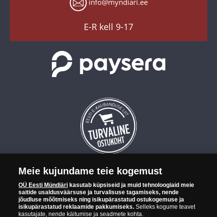
Küpsiste seaded
info@myndiari.ee
YouTube
TikTok
E-R kell 9-17
Meie kujundame teie kogemust
OÜ Eesti Mündiäri on maailma tuntumate rahapajade
OÜ Eesti Mündiäri
kasutab küpsiseid ja muid tehnoloogiaid meie
kollektsioonimüntide ja -medalite levitaja Eestis. OÜ Eesti Mündiäri
saitide usaldusväärsuse ja turvalisuse tagamiseks, nende
kuulub ettevõttele "Samlerhuset Group“.
jõudluse mõõtmiseks ning isikupärastatud ostukogemuse ja
isikupärastatud reklaamide pakkumiseks.
Selleks kogume teavet
Euroopa ühel suuremal mündilevitajate grupil "Samlerhuset
kasutajate, nende käitumise ja seadmete kohta.