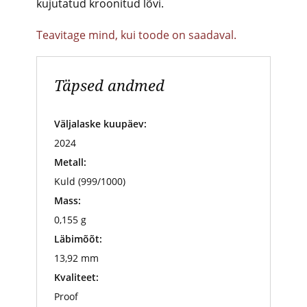
kujutatud kroonitud lõvi.
Teavitage mind, kui toode on saadaval.
Täpsed andmed
Väljalaske kuupäev:
2024
Metall:
Kuld (999/1000)
Mass:
0,155 g
Läbimõõt:
13,92 mm
Kvaliteet:
Proof