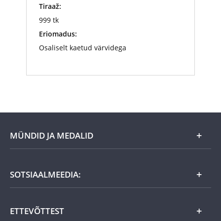
Tiraaž:
999 tk
Eriomadus:
Osaliselt kaetud värvidega
MÜNDID JA MEDALID
Kuu eripakkumine
SOTSIAALMEEDIA:
Kingiideed
ETTEVÕTTEST
Eesti tooted