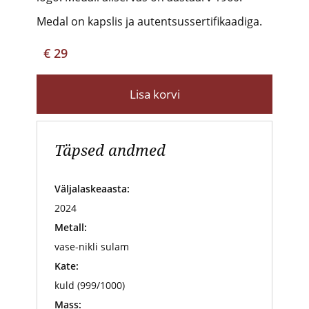
Medal on kapslis ja autentsussertifikaadiga.
€ 29
Lisa korvi
Täpsed andmed
Väljalaskeaasta:
2024
Metall:
vase-nikli sulam
Kate:
kuld (999/1000)
Mass: