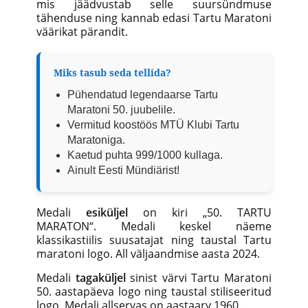
mis jäädvustab selle suursündmuse
tähenduse ning kannab edasi Tartu Maratoni
väärikat pärandit.
Miks tasub seda tellida?
Pühendatud legendaarse Tartu
Maratoni 50. juubelile.
Vermitud koostöös MTÜ Klubi Tartu
Maratoniga.
Kaetud puhta 999/1000 kullaga.
Ainult Eesti Mündiärist!
Medali
esiküljel
on kiri „50. TARTU
MARATON“. Medali keskel näeme
klassikastiilis suusatajat ning taustal Tartu
maratoni logo. All väljaandmise aasta 2024.
Medali
tagaküljel
sinist värvi Tartu Maratoni
50. aastapäeva logo ning taustal stiliseeritud
logo. Medali allservas on aastaarv 1960.