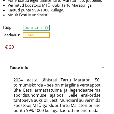
Pühendatud legendaarse Tartu Maratoni 50. juubelile.
Vermitud koostöös MTÜ Klubi Tartu Maratoniga.
Kaetud puhta 999/1000 kullaga.
Ainult Eesti Mündiärist!
Tüüp:
ÜKSIKTOODE
Saadavus:
KESKMINE
€ 29
Toote info
2024. aastal tähistati Tartu Maratoni 50.
toimumiskorda – see on märgiline verstapost
ühe Eesti armastatuima ja legendaarseima
spordisündmuse ajaloos. Selle erakordse
tähtpäeva auks oli Eesti Mündiäril au vermida
koostöös MTÜ-ga Klubi Tartu Maraton eriline
puhta 999/1000 kullaga kaetud meenemedal,