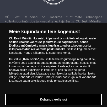
OÜ Eesti Mündiäri on maailma tuntumate rahapajade
kollektsioonimüntide ja -medalite levitaja Eestis. OÜ Eesti Mündiäri
kuulub ettevõttele "Samlerhuset Group“.
Meie kujundame teie kogemust
Euroopa ühel suuremal mündilevitajate grupil "Samlerhuset
Group" on allüksused 14 Euroopa riigis. Ettevõtete grupile kuulub
OÜ Eesti Mündiäri
kasutab küpsiseid ja muid tehnoloogiaid meie
saitide usaldusväärsuse ja turvalisuse tagamiseks, nende
Norra vanim, endine riiklik rahapaja, mis tegutseb alates 1686.
jõudluse mõõtmiseks ning isikupärastatud ostukogemuse ja
aastast. Norra mündikoda valmistab mõningaid ametlikke Norra ja
isikupärastatud reklaamide pakkumiseks.
Selleks kogume teavet
teiste riikide münte ning vermib igal aastal ka Nobeli rahupreemia
kasutajate, nende käitumise ja seadmete kohta.
medaleid.
Kui valite
„Kõik sobib”
, nõustute teabe kogumisega ning nõustute,
et võime seda teavet jagada kolmandate osapooltega, näiteks meie
OÜ Eesti Mündiäri spetsialistid täiendavad pidevalt oma teadmisi,
turunduspartneritega. Kui te küpsised keelate, kasutame ainult
külastades näitusi ja oksjoneid kogu maailmas. Tänu sellele pakub
hädavajalikke küpsiseid ja kahjuks ei pakuta teile sel juhul
ettevõte oma klientidele ainult kõrgeima kvaliteediga tooteid.
isikupärastatud sisu. Lisateabe saamiseks ja valikute haldamiseks
valige „Kohanda eelistusi”. Oma eelistusi saate igal ajal kohandada.
Lisateabe saamiseks lugege meie
privaatsuspoliitikat
.
Kohanda eelistusi
© Copyright 2026 - OÜ Eesti Mündiäri | Hobujaama 4, 10151