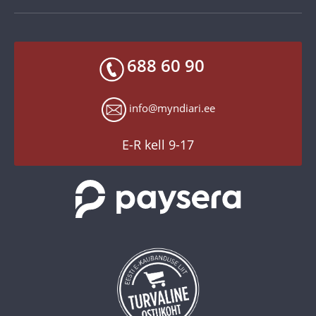
Tagastusgarantii
Privaatsuspoliitika
Makseviisid
Facebook
Toodete kohaletoimetamine
688 60 90
X
Tagastusgarantii
Instagram
Küpsiste seaded
info@myndiari.ee
YouTube
TikTok
E-R kell 9-17