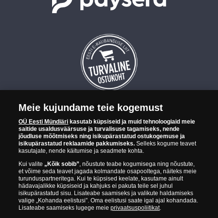
Meie kujundame teie kogemust
OÜ Eesti Mündiäri on maailma tuntumate rahapajade
OÜ Eesti Mündiäri
kasutab küpsiseid ja muid tehnoloogiaid meie
kollektsioonimüntide ja -medalite levitaja Eestis. OÜ Eesti Mündiäri
saitide usaldusväärsuse ja turvalisuse tagamiseks, nende
kuulub ettevõttele "Samlerhuset Group“.
jõudluse mõõtmiseks ning isikupärastatud ostukogemuse ja
isikupärastatud reklaamide pakkumiseks.
Selleks kogume teavet
Euroopa ühel suuremal mündilevitajate grupil "Samlerhuset
kasutajate, nende käitumise ja seadmete kohta.
Group" on allüksused 14 Euroopa riigis. Ettevõtete grupile kuulub
Kui valite
„Kõik sobib”
, nõustute teabe kogumisega ning nõustute,
Norra vanim, endine riiklik rahapaja, mis tegutseb alates 1686.
et võime seda teavet jagada kolmandate osapooltega, näiteks meie
aastast. Norra mündikoda valmistab mõningaid ametlikke Norra ja
turunduspartneritega. Kui te küpsised keelate, kasutame ainult
teiste riikide münte ning vermib igal aastal ka Nobeli rahupreemia
hädavajalikke küpsiseid ja kahjuks ei pakuta teile sel juhul
isikupärastatud sisu. Lisateabe saamiseks ja valikute haldamiseks
medaleid.
valige „Kohanda eelistusi”. Oma eelistusi saate igal ajal kohandada.
Lisateabe saamiseks lugege meie
privaatsuspoliitikat
.
OÜ Eesti Mündiäri spetsialistid täiendavad pidevalt oma teadmisi,