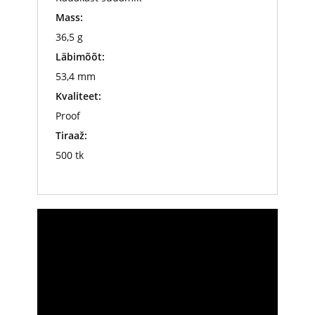
Mass:
36,5 g
Läbimõõt:
53,4 mm
Kvaliteet:
Proof
Tiraaž:
500 tk