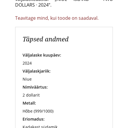
DOLLARS · 2024“.
Teavitage mind, kui toode on saadaval.
Täpsed andmed
Väljalaske kuupäev:
2024
Väljalaskjariik:
Niue
Nimiväärtus:
2 dollarit
Metall:
Hõbe (999/1000)
Eriomadus:
Kadakast südamik