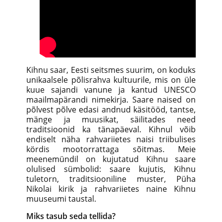
Kihnu saar, Eesti seitsmes suurim, on koduks
unikaalsele põlisrahva kultuurile, mis on üle
kuue sajandi vanune ja kantud UNESCO
maailmapärandi nimekirja. Saare naised on
põlvest põlve edasi andnud käsitööd, tantse,
mänge ja muusikat, säilitades need
traditsioonid ka tänapäeval. Kihnul võib
endiselt näha rahvariietes naisi triibulises
kördis mootorrattaga sõitmas. Meie
meenemündil on kujutatud Kihnu saare
olulised sümbolid: saare kujutis, Kihnu
tuletorn, traditsiooniline muster, Püha
Nikolai kirik ja rahvariietes naine Kihnu
muuseumi taustal.
Miks tasub seda tellida?