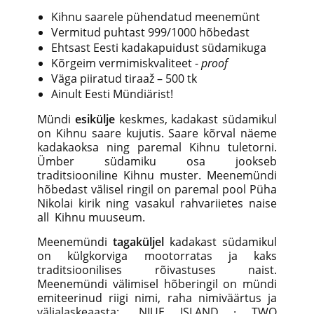
Kihnu saarele pühendatud meenemünt
Vermitud puhtast 999/1000 hõbedast
Ehtsast Eesti kadakapuidust südamikuga
Kõrgeim vermimiskvaliteet -
proof
Väga piiratud tiraaž – 500 tk
Ainult Eesti Mündiärist!
Mündi
esikülje
keskmes, kadakast südamikul
on Kihnu saare kujutis. Saare kõrval näeme
kadakaoksa ning paremal Kihnu tuletorni.
Ümber südamiku osa jookseb
traditsiooniline Kihnu muster. Meenemündi
hõbedast välisel ringil on paremal pool Püha
Nikolai kirik ning vasakul rahvariietes naise
all Kihnu muuseum.
Meenemündi
tagaküljel
kadakast südamikul
on külgkorviga mootorratas ja kaks
traditsioonilises rõivastuses naist.
Meenemündi välimisel hõberingil on mündi
emiteerinud riigi nimi, raha nimiväärtus ja
väljalaskeaasta: „NIUE ISLAND · TWO