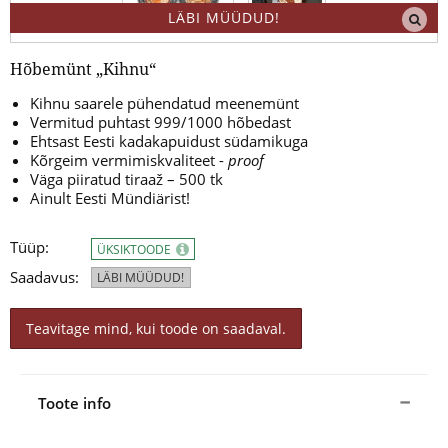
LÄBI MÜÜDUD!
Hõbemünt „Kihnu“
Kihnu saarele pühendatud meenemünt
Vermitud puhtast 999/1000 hõbedast
Ehtsast Eesti kadakapuidust südamikuga
Kõrgeim vermimiskvaliteet -
proof
Väga piiratud tiraaž – 500 tk
Ainult Eesti Mündiärist!
Tüüp:
ÜKSIKTOODE
Saadavus:
LÄBI MÜÜDUD!
Teavitage mind, kui toode on saadaval.
Toote info