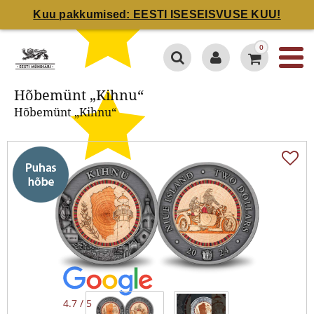
Kuu pakkumised: EESTI ISESEISVUSE KUU!
Hõbemünt „Kihnu“
0
Hõbemünt „Kihnu“
Hõbemünt „Kihnu“
4.7 / 5