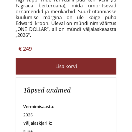
Fagraea berteroana), mida ümbritsevad
ornamendid ja merikarbid. Suurbritanniasse
kuulumise märgina on üle kõige püha
Edwardi kroon. Üleval on mündi nimiväärtus
„ONE DOLLAR“, all on mündi väljalaskeaasta
„2026“.
€ 249
Lisa korvi
Täpsed andmed
Vermimisaasta:
2026
Väljalaskjariik:
Niue