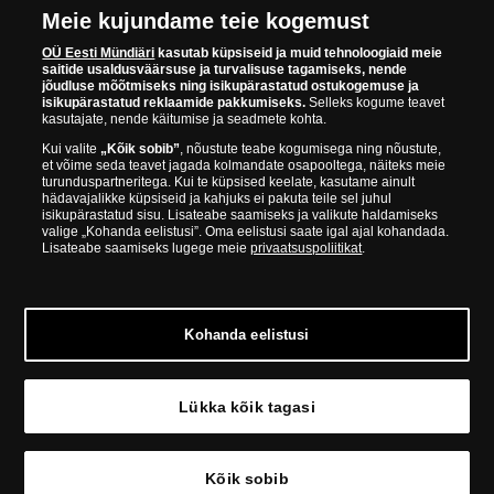
Meie kujundame teie kogemust
Euroopa ühel suuremal mündilevitajate grupil "Samlerhuset
Group" on allüksused 14 Euroopa riigis. Ettevõtete grupile kuulub
OÜ Eesti Mündiäri
kasutab küpsiseid ja muid tehnoloogiaid meie
saitide usaldusväärsuse ja turvalisuse tagamiseks, nende
Norra vanim, endine riiklik rahapaja, mis tegutseb alates 1686.
jõudluse mõõtmiseks ning isikupärastatud ostukogemuse ja
aastast. Norra mündikoda valmistab mõningaid ametlikke Norra ja
isikupärastatud reklaamide pakkumiseks.
Selleks kogume teavet
teiste riikide münte ning vermib igal aastal ka Nobeli rahupreemia
kasutajate, nende käitumise ja seadmete kohta.
medaleid.
Kui valite
„Kõik sobib”
, nõustute teabe kogumisega ning nõustute,
et võime seda teavet jagada kolmandate osapooltega, näiteks meie
OÜ Eesti Mündiäri spetsialistid täiendavad pidevalt oma teadmisi,
turunduspartneritega. Kui te küpsised keelate, kasutame ainult
külastades näitusi ja oksjoneid kogu maailmas. Tänu sellele pakub
hädavajalikke küpsiseid ja kahjuks ei pakuta teile sel juhul
ettevõte oma klientidele ainult kõrgeima kvaliteediga tooteid.
isikupärastatud sisu. Lisateabe saamiseks ja valikute haldamiseks
valige „Kohanda eelistusi”. Oma eelistusi saate igal ajal kohandada.
Lisateabe saamiseks lugege meie
privaatsuspoliitikat
.
Kohanda eelistusi
© Copyright 2026 - OÜ Eesti Mündiäri | Hobujaama 4, 10151
Tallinn | 688 60 90
Lükka kõik tagasi
Lisa korvi
Kõik sobib