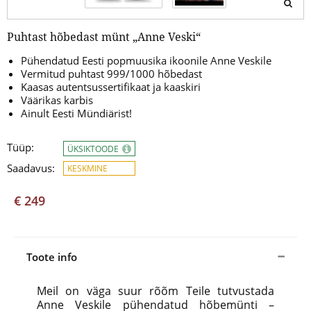
Puhtast hõbedast münt „Anne Veski“
Pühendatud Eesti popmuusika ikoonile Anne Veskile
Vermitud puhtast 999/1000 hõbedast
Kaasas autentsussertifikaat ja kaaskiri
Väärikas karbis
Ainult Eesti Mündiärist!
Tüüp:
ÜKSIKTOODE
Saadavus:
KESKMINE
€ 249
Toote info
Meil on väga suur rõõm Teile tutvustada
Anne Veskile pühendatud hõbemünti –