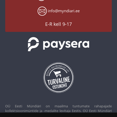
Tagastusgarantii
Instagram
Küpsiste seaded
info@myndiari.ee
YouTube
TikTok
E-R kell 9-17
OÜ Eesti Mündiäri on maailma tuntumate rahapajade
kollektsioonimüntide ja -medalite levitaja Eestis. OÜ Eesti Mündiäri
kuulub ettevõttele "Samlerhuset Group“.