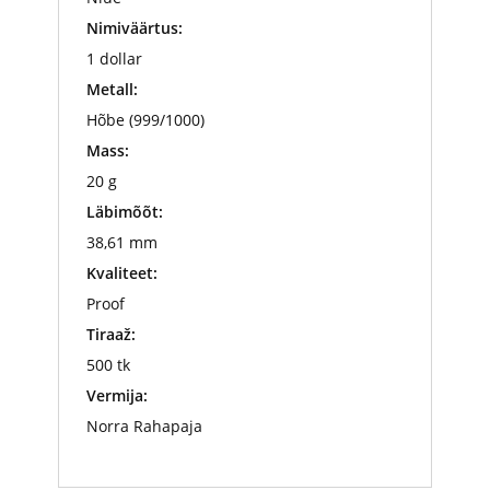
Nimiväärtus:
1 dollar
Metall:
Hõbe (999/1000)
Mass:
20 g
Läbimõõt:
38,61 mm
Kvaliteet:
Proof
Tiraaž:
500 tk
Vermija:
Norra Rahapaja