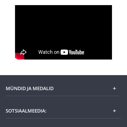
MÜNDID JA MEDALID
Kuu eripakkumine
SOTSIAALMEEDIA:
Kingiideed