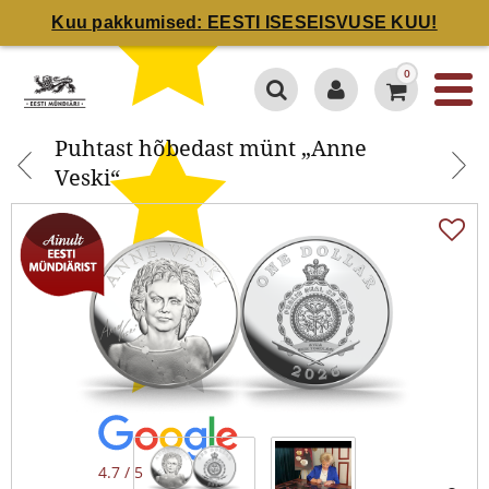
Kuu pakkumised: EESTI ISESEISVUSE KUU!
Puhtast hõbedast münt „Anne
0
Veski“
Puhtast hõbedast münt „Anne
Veski“
4.7 / 5