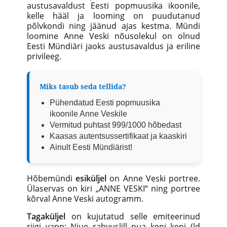
austusavaldust Eesti popmuusika ikoonile,
kelle hääl ja looming on puudutanud
põlvkondi ning jäänud ajas kestma. Mündi
loomine Anne Veski nõusolekul on olnud
Eesti Mündiäri jaoks austusavaldus ja eriline
privileeg.
Miks tasub seda tellida?
Pühendatud Eesti popmuusika
ikoonile Anne Veskile
Vermitud puhtast 999/1000 hõbedast
Kaasas autentsussertifikaat ja kaaskiri
Ainult Eesti Mündiärist!
Hõbemündi
esiküljel
on Anne Veski portree.
Ülaservas on kiri „ANNE VESKI“ ning portree
kõrval Anne Veski autogramm.
Tagaküljel
on kujutatud selle emiteerinud
riigi vapp: Niue rahvuslill pua keni keni (ld