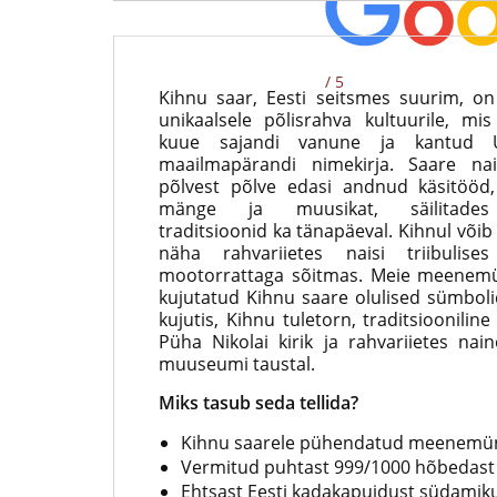
medalite
levitaja
Eestis
/ 5
Kihnu saar, Eesti seitsmes suurim, o
unikaalsele põlisrahva kultuurile, mi
kuue sajandi vanune ja kantud 
maailmapärandi nimekirja. Saare na
põlvest põlve edasi andnud käsitööd,
mänge ja muusikat, säilitade
traditsioonid ka tänapäeval. Kihnul võib
näha rahvariietes naisi triibulises
mootorrattaga sõitmas. Meie meenemü
kujutatud Kihnu saare olulised sümboli
kujutis, Kihnu tuletorn, traditsioonilin
Püha Nikolai kirik ja rahvariietes nai
muuseumi taustal.
Miks tasub seda tellida?
Kihnu saarele pühendatud meenemü
Vermitud puhtast 999/1000 hõbedast
Ehtsast Eesti kadakapuidust südamik