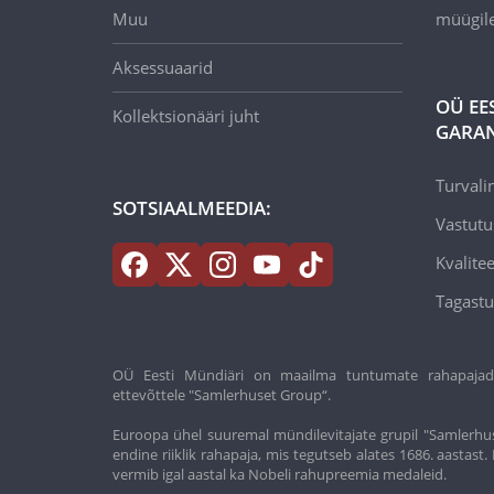
Muu
müügil
Aksessuaarid
OÜ EE
Kollektsionääri juht
GARAN
Turvali
SOTSIAALMEEDIA:
Vastutu
Kvalitee
Tagastu
OÜ Eesti Mündiäri on maailma tuntumate rahapajade k
ettevõttele "Samlerhuset Group“.
Euroopa ühel suuremal mündilevitajate grupil "Samlerhus
endine riiklik rahapaja, mis tegutseb alates 1686. aastas
vermib igal aastal ka Nobeli rahupreemia medaleid.