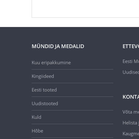
MÜNDID JA MEDALID
ETTEV
Eesti M
Kuu eripakkumine
Uudise
Kingiideed
Eesti tooted
KONT
Uudistooted
Võta m
Kuld
Helista j
Hõbe
Kaugmee