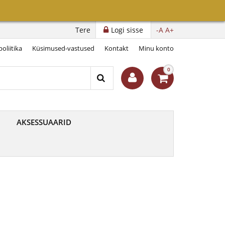
Tere
Logi sisse
-A
A+
oliitika
Küsimused-vastused
Kontakt
Minu konto
0
AKSESSUAARID