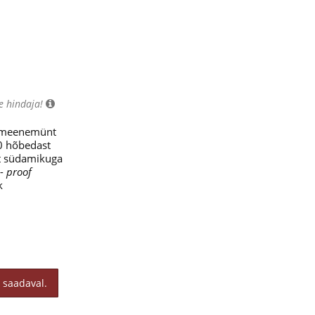
e hindaja!
d meenemünt
0 hõbedast
st südamikuga
 -
proof
k
 saadaval.