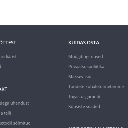
ÕTTEST
KUIDAS OSTA
ündiärist
Müügitingimused
d
Privaatsuspoliitika
Makseviisid
Toodete kohaletoimetamine
AKT
Tagastusgarantii
eiega ühendust
Küpsiste seaded
a telli
todil sõlmitud