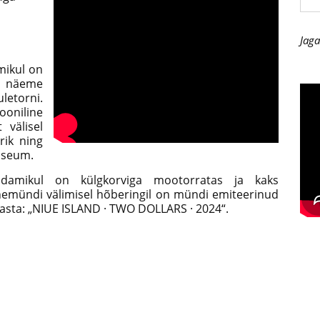
Jaga
mikul on
l näeme
etorni.
ooniline
välisel
rik ning
uuseum.
amikul on külgkorviga mootorratas ja kaks
enemündi välimisel hõberingil on mündi emiteerinud
keaasta: „NIUE ISLAND · TWO DOLLARS · 2024“.