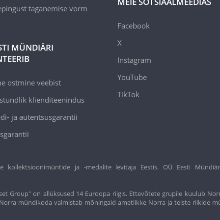
MEIE SOTSIAALMEEDIAS
epingust taganemise vorm
Facebook
X
STI MÜNDIÄRI
TEERIB
Instagram
YouTube
ne ostmine veebist
TikTok
stundlik klienditeenindus
di- ja autentsusgarantii
sgarantii
ollektsioonimüntide ja -medalite levitaja Eestis. OÜ Eesti Mündiär
et Group" on allüksused 14 Euroopa riigis. Ettevõtete grupile kuulub Nor
t. Norra mündikoda valmistab mõningaid ametlikke Norra ja teiste riikide m