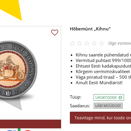
Hõbemünt „Kihnu“
Olge esimen
Kihnu saarele pühendatu
Vermitud puhtast 999/100
Ehtsast Eesti kadakapuidu
Kõrgeim vermimiskvaliteet
Väga piiratud tiraaž – 500 t
Ainult Eesti Mündiärist!
Tüüp:
ÜKSIKTOODE
Saadavus:
LÄBI MÜÜDUD!
Teavitage mind, kui toode on