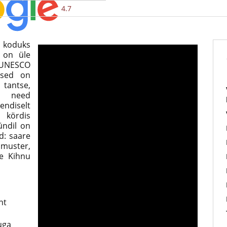
4.7
n koduks
s on üle
UNESCO
ised on
 tantse,
s need
 endiselt
 kördis
ndil on
d: saare
e muster,
ne Kihnu
nt
uga