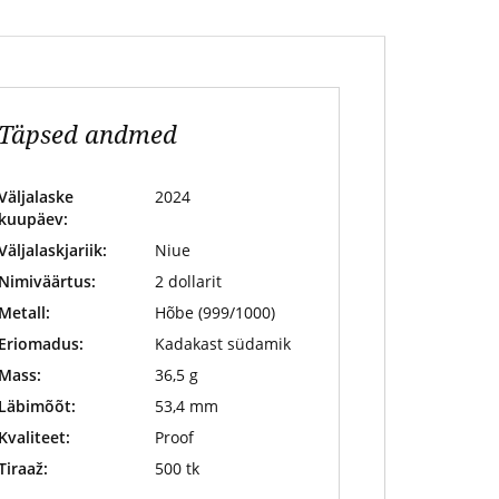
Täpsed andmed
Väljalaske
2024
kuupäev:
Väljalaskjariik:
Niue
Nimiväärtus:
2 dollarit
Metall:
Hõbe (999/1000)
Eriomadus:
Kadakast südamik
Mass:
36,5 g
Läbimõõt:
53,4 mm
Kvaliteet:
Proof
Tiraaž:
500 tk