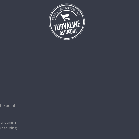
i kuulub
ra vanim,
ünte ning