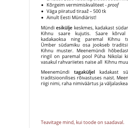
Kõrgeim vermimiskvaliteet -
proof
Väga piiratud tiraaž – 500 tk
Ainult Eesti Mündiärist!
Mündi
esikülje
keskmes, kadakast süda
Kihnu saare kujutis. Saare kõrva
kadakaoksa ning paremal Kihnu tul
Ümber südamiku osa jookseb traditsi
Kihnu muster. Meenemündi hõbedast 
ringil on paremal pool Püha Nikolai ki
vasakul rahvariietes naise all Kihnu m
Meenemündi
tagaküljel
kadakast süd
traditsioonilises rõivastuses naist. Me
riigi nimi, raha nimiväärtus ja väljalas
Teavitage mind, kui toode on saadaval.