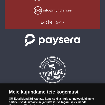
Tagastusgarantii
Instagram
Küpsiste seaded
info@myndiari.ee
YouTube
TikTok
E-R kell 9-17
Meie kujundame teie kogemust
OÜ Eesti Mündiäri on maailma tuntumate rahapajade
OÜ Eesti Mündiäri
kasutab küpsiseid ja muid tehnoloogiaid meie
kollektsioonimüntide ja -medalite levitaja Eestis. OÜ Eesti Mündiäri
saitide usaldusväärsuse ja turvalisuse tagamiseks, nende
kuulub ettevõttele "Samlerhuset Group“.