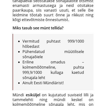
tänapäeval seostatakse sõnajalaõite otsimist
enamasti armastusega ja neid otsitakse
paarikaupa, siis vanasti usuti, et selle õie
leidmine tõotab suurt õnne ja rikkust ning
kõigi ettevõtmiste õnnestumist.
Miks tasub see münt tellida
?
Vermitud puhtast 999/1000
hõbedast
Pühendatud müütilisele
sõnajaõiele
Eriline omadus –
kolmemõõtmeline, puhta
999,9/1000 kullaga kaetud
sõnajala leht
Ainult Eesti Mündiärist!
Mündi
esiküljel
on kujutatud suviseid lilli ja
tammelehti ning mündi keskel on
kolmemõõtmeline sõnajala leht, mis on