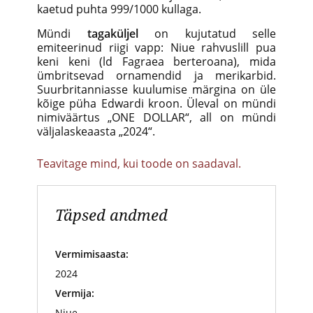
kaetud puhta 999/1000 kullaga.
Mündi
tagaküljel
on kujutatud selle
emiteerinud riigi vapp: Niue rahvuslill pua
keni keni (ld Fagraea berteroana), mida
ümbritsevad ornamendid ja merikarbid.
Suurbritanniasse kuulumise märgina on üle
kõige püha Edwardi kroon. Üleval on mündi
nimiväärtus „ONE DOLLAR“, all on mündi
väljalaskeaasta „2024“.
Teavitage mind, kui toode on saadaval.
Täpsed andmed
Vermimisaasta:
2024
Vermija:
Niue