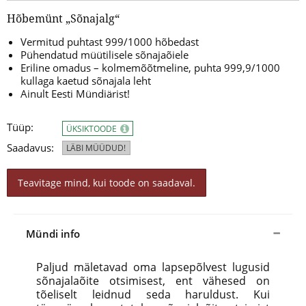
Hõbemünt „Sõnajalg“
Vermitud puhtast 999/1000 hõbedast
Pühendatud müütilisele sõnajaõiele
Eriline omadus – kolmemõõtmeline, puhta 999,9/1000
kullaga kaetud sõnajala leht
Ainult Eesti Mündiärist!
Tüüp:
ÜKSIKTOODE
Saadavus:
LÄBI MÜÜDUD!
Teavitage mind, kui toode on saadaval.
Mündi info
Paljud mäletavad oma lapsepõlvest lugusid
sõnajalaõite otsimisest, ent vähesed on
tõeliselt leidnud seda haruldust. Kui