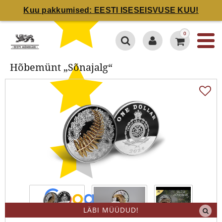
Kuu pakkumised: EESTI ISESEISVUSE KUU!
Hõbemünt „Sõnajalg“
0
Hõbemünt „Sõnajalg“
LÄBI MÜÜDUD!
4.7 / 5