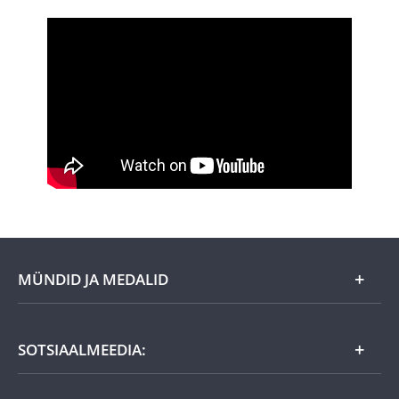
MÜNDID JA MEDALID
Kuu eripakkumine
SOTSIAALMEEDIA:
Kingiideed