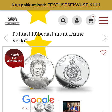
Kuu pakkumised: EESTI ISESEISVUSE KUU!
Puhtast hõbedast münt „Anne
0
Veski“
Puhtast hõbedast münt „Anne
Veski“
4.7 / 5