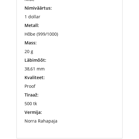
Nimiväärtus:
1 dollar
Metall:
Hõbe (999/1000)
Mass:
20 g
Läbimõõt:
38,61 mm
Kvaliteet:
Proof
Tiraaž:
500 tk
Vermija:
Norra Rahapaja