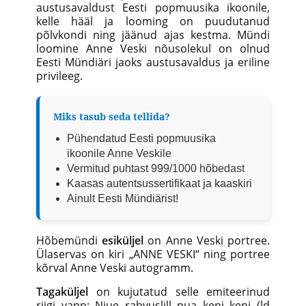
austusavaldust Eesti popmuusika ikoonile,
kelle hääl ja looming on puudutanud
põlvkondi ning jäänud ajas kestma. Mündi
loomine Anne Veski nõusolekul on olnud
Eesti Mündiäri jaoks austusavaldus ja eriline
privileeg.
Miks tasub seda tellida?
Pühendatud Eesti popmuusika
ikoonile Anne Veskile
Vermitud puhtast 999/1000 hõbedast
Kaasas autentsussertifikaat ja kaaskiri
Ainult Eesti Mündiärist!
Hõbemündi
esiküljel
on Anne Veski portree.
Ülaservas on kiri „ANNE VESKI“ ning portree
kõrval Anne Veski autogramm.
Tagaküljel
on kujutatud selle emiteerinud
riigi vapp: Niue rahvuslill pua keni keni (ld