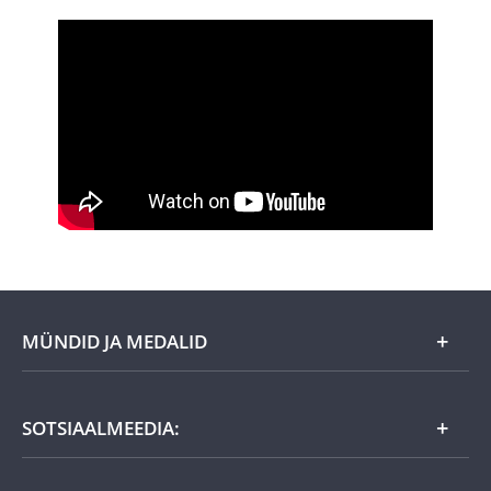
MÜNDID JA MEDALID
Kuu eripakkumine
SOTSIAALMEEDIA:
Kingiideed