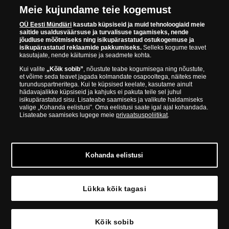
Meie kujundame teie kogemust
Euroopa ühel suuremal mündilevitajate grupil "Samlerhuset
Group" on allüksused 14 Euroopa riigis. Ettevõtete grupile kuulub
OÜ Eesti Mündiäri
kasutab küpsiseid ja muid tehnoloogiaid meie
saitide usaldusväärsuse ja turvalisuse tagamiseks, nende
Norra vanim, endine riiklik rahapaja, mis tegutseb alates 1686.
jõudluse mõõtmiseks ning isikupärastatud ostukogemuse ja
aastast. Norra mündikoda valmistab mõningaid ametlikke Norra ja
isikupärastatud reklaamide pakkumiseks.
Selleks kogume teavet
teiste riikide münte ning vermib igal aastal ka Nobeli rahupreemia
kasutajate, nende käitumise ja seadmete kohta.
medaleid.
Kui valite
„Kõik sobib”
, nõustute teabe kogumisega ning nõustute,
et võime seda teavet jagada kolmandate osapooltega, näiteks meie
OÜ Eesti Mündiäri spetsialistid täiendavad pidevalt oma teadmisi,
turunduspartneritega. Kui te küpsised keelate, kasutame ainult
külastades näitusi ja oksjoneid kogu maailmas. Tänu sellele pakub
hädavajalikke küpsiseid ja kahjuks ei pakuta teile sel juhul
ettevõte oma klientidele ainult kõrgeima kvaliteediga tooteid.
isikupärastatud sisu. Lisateabe saamiseks ja valikute haldamiseks
valige „Kohanda eelistusi”. Oma eelistusi saate igal ajal kohandada.
Lisateabe saamiseks lugege meie
privaatsuspoliitikat
.
Kohanda eelistusi
© Copyright 2026 - OÜ Eesti Mündiäri | Hobujaama 4, 10151
Tallinn | 688 60 90
Lükka kõik tagasi
Lisa korvi
Kõik sobib