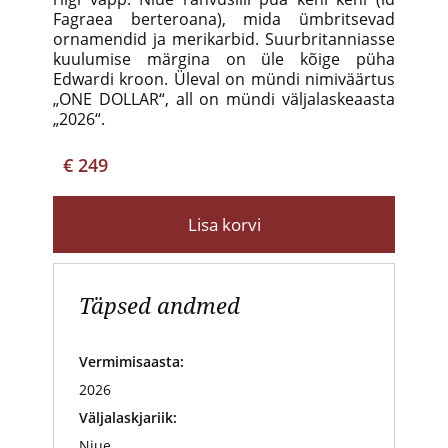
Fagraea berteroana), mida ümbritsevad
ornamendid ja merikarbid. Suurbritanniasse
kuulumise märgina on üle kõige püha
Edwardi kroon. Üleval on mündi nimiväärtus
„ONE DOLLAR“, all on mündi väljalaskeaasta
„2026“.
€ 249
Lisa korvi
Täpsed andmed
Vermimisaasta:
2026
Väljalaskjariik:
Niue