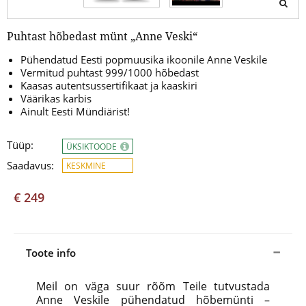
Puhtast hõbedast münt „Anne Veski“
Pühendatud Eesti popmuusika ikoonile Anne Veskile
Vermitud puhtast 999/1000 hõbedast
Kaasas autentsussertifikaat ja kaaskiri
Väärikas karbis
Ainult Eesti Mündiärist!
Tüüp:
ÜKSIKTOODE
Saadavus:
KESKMINE
€ 249
Toote info
Meil on väga suur rõõm Teile tutvustada
Anne Veskile pühendatud hõbemünti –