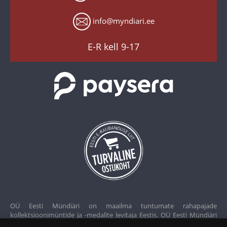
Tagastusgarantii
Instagram
Küpsiste seaded
info@myndiari.ee
YouTube
TikTok
E-R kell 9-17
OÜ Eesti Mündiäri on maailma tuntumate rahapajade
kollektsioonimüntide ja -medalite levitaja Eestis. OÜ Eesti Mündiäri
kuulub ettevõttele "Samlerhuset Group“.