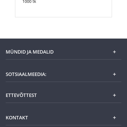
1000 tk
MÜNDID JA MEDALID
Kuu eripakkumine
SOTSIAALMEEDIA:
Kingiideed
ETTEVÕTTEST
Eesti tooted
Uudistooted
Eesti Mündiärist
KONTAKT
Kuld
Uudised