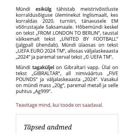
Mündi
esikülg
tähistab meistrivõistluste
korraldusõiguse üleminekut Inglismaalt, kes
korraldas 2020. turniiri, tänavusele EM
võõrustajale Saksamaale. Hõbemündi keskel
on tekst „FROM LONDON TO BERLIN“, taustal
väiksemalt tekst „UNITED BY FOOTBALL“
(jalgpall ühendab). Mündi ülaosas on tekst
„UEFA EURO 2024 TM“, allosas väljalaskeaasta
„2024“ ja paremal serval tekst „© UEFA TM“.
Mündi
tagaküljel
on Gibraltari vapp. Ülal on
tekst „GIBRALTAR“, all nimiväärtus „FIVE
POUNDS“ ja väljalaskeaasta „2024“. Vasakul
on mündi mass „20g“, paremal metall ja selle
puhtus „Ag999“.
Teavitage mind, kui toode on saadaval.
Täpsed andmed