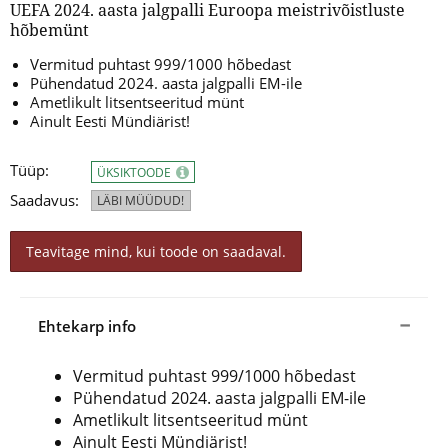
UEFA 2024. aasta jalgpalli Euroopa meistrivõistluste
hõbemünt
Vermitud puhtast 999/1000 hõbedast
Pühendatud 2024. aasta jalgpalli EM-ile
Ametlikult litsentseeritud münt
Ainult Eesti Mündiärist!
Tüüp:
ÜKSIKTOODE
Saadavus:
LÄBI MÜÜDUD!
Teavitage mind, kui toode on saadaval.
Ehtekarp info
Vermitud puhtast 999/1000 hõbedast
Pühendatud 2024. aasta jalgpalli EM-ile
Ametlikult litsentseeritud münt
Ainult Eesti Mündiärist!