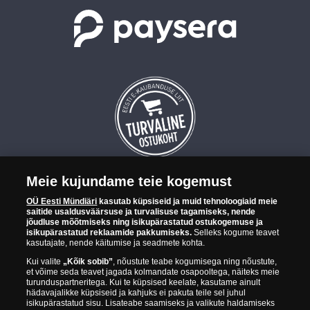
Meie kujundame teie kogemust
OÜ Eesti Mündiäri on maailma tuntumate rahapajade
OÜ Eesti Mündiäri
kasutab küpsiseid ja muid tehnoloogiaid meie
kollektsioonimüntide ja -medalite levitaja Eestis. OÜ Eesti Mündiäri
saitide usaldusväärsuse ja turvalisuse tagamiseks, nende
kuulub ettevõttele "Samlerhuset Group“.
jõudluse mõõtmiseks ning isikupärastatud ostukogemuse ja
isikupärastatud reklaamide pakkumiseks.
Selleks kogume teavet
Euroopa ühel suuremal mündilevitajate grupil "Samlerhuset
kasutajate, nende käitumise ja seadmete kohta.
Group" on allüksused 14 Euroopa riigis. Ettevõtete grupile kuulub
Kui valite
„Kõik sobib”
, nõustute teabe kogumisega ning nõustute,
Norra vanim, endine riiklik rahapaja, mis tegutseb alates 1686.
et võime seda teavet jagada kolmandate osapooltega, näiteks meie
aastast. Norra mündikoda valmistab mõningaid ametlikke Norra ja
turunduspartneritega. Kui te küpsised keelate, kasutame ainult
teiste riikide münte ning vermib igal aastal ka Nobeli rahupreemia
hädavajalikke küpsiseid ja kahjuks ei pakuta teile sel juhul
isikupärastatud sisu. Lisateabe saamiseks ja valikute haldamiseks
medaleid.