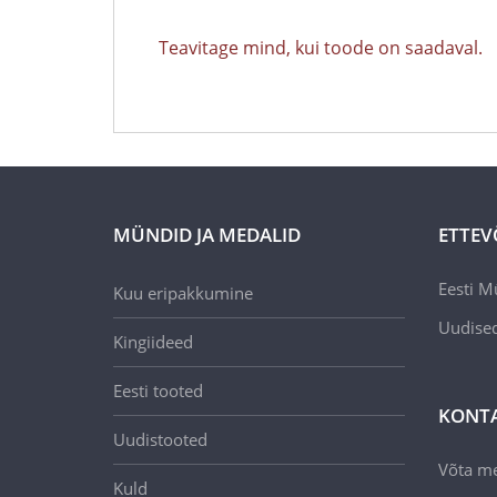
Teavitage mind, kui toode on saadaval.
MÜNDID JA MEDALID
ETTEV
Eesti M
Kuu eripakkumine
Uudise
Kingiideed
Eesti tooted
KONT
Uudistooted
Võta m
Kuld