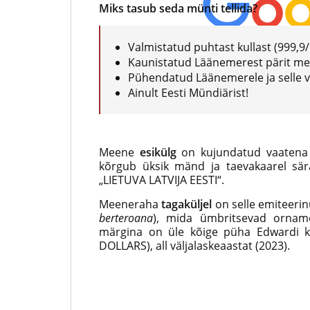
Miks tasub seda münti tellida
?
Valmistatud puhtast kullast (999,9
/ 5
Kaunistatud Läänemerest pärit me
Pühendatud Läänemerele ja selle 
Ainult Eesti Mündiärist!
Meene
esikülg
on kujundatud vaatena 
kõrgub üksik mänd ja taevakaarel sära
„LIETUVA LATVIJA EESTI“.
Meeneraha
tagaküljel
on selle emiteerinu
berteroana
), mida ümbritsevad orname
märgina on üle kõige püha Edwardi k
DOLLARS), all väljalaskeaastat (2023).