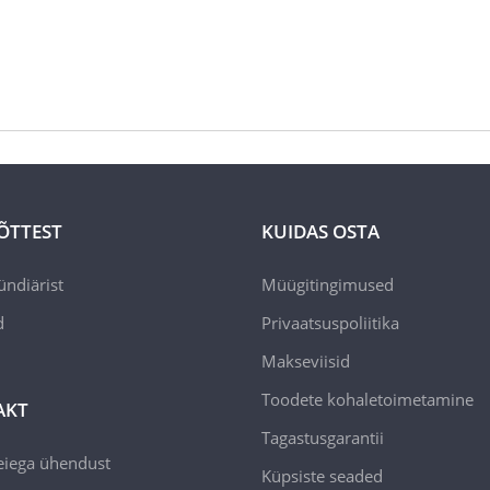
ÕTTEST
KUIDAS OSTA
ündiärist
Müügitingimused
d
Privaatsuspoliitika
Makseviisid
Toodete kohaletoimetamine
AKT
Tagastusgarantii
eiega ühendust
Küpsiste seaded