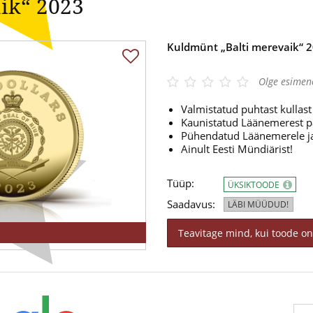
ik“ 2023
Kuldmünt „Balti merevaik“ 
Olge esimen
Valmistatud puhtast kullas
Kaunistatud Läänemerest p
Pühendatud Läänemerele ja
Ainult Eesti Mündiärist!
Tüüp:
ÜKSIKTOODE
Saadavus:
LÄBI MÜÜDUD!
Teavitage mind, kui toode on