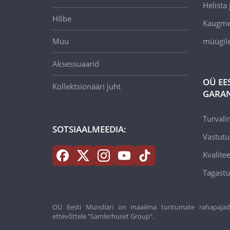
Helista j
Hõbe
Kaugmee
Muu
müügil
Aksessuaarid
OÜ EE
Kollektsionääri juht
GARAN
Turvali
SOTSIAALMEEDIA:
Vastutu
Kvalitee
Tagastu
OÜ Eesti Mündiäri on maailma tuntumate rahapajade k
ettevõttele "Samlerhuset Group“.