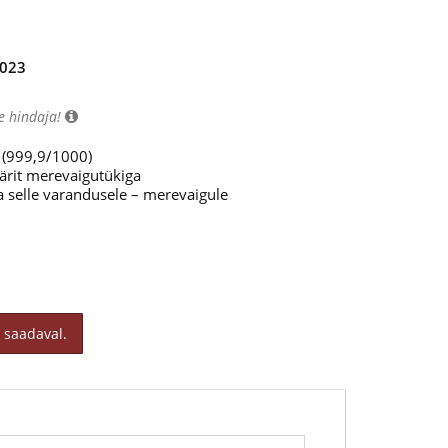
2023
e hindaja!
t (999,9/1000)
ärit merevaigutükiga
 selle varandusele – merevaigule
 saadaval.