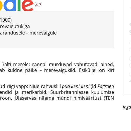
4.7
/1000)
revaigutükiga
varandusele – merevaigule
Balti merele: rannal murduvad vahutavad lained,
b kuldne päike – merevaigukild. Esiküljel on kiri
d riigi vapp: Niue rahvuslill
pua keni keni
(ld
Fagraea
ndid ja merikarbid. Suurbritanniasse kuulumise
roon. Ülaservas näeme mündi nimiväärtust (TEN
Jaga