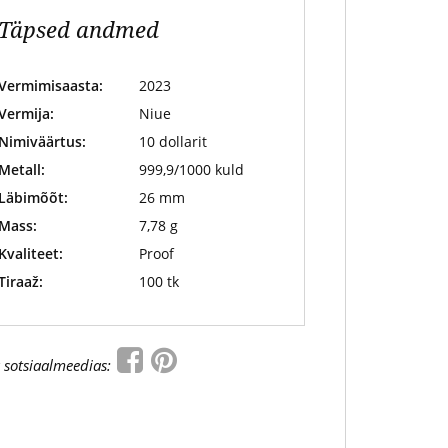
Täpsed andmed
Vermimisaasta:
2023
Vermija:
Niue
Nimiväärtus:
10 dollarit
Metall:
999,9/1000 kuld
Läbimõõt:
26 mm
Mass:
7,78 g
Kvaliteet:
Proof
Tiraaž:
100 tk
 sotsiaalmeedias: