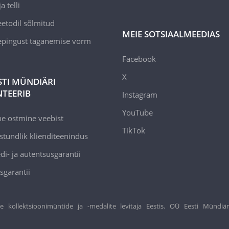
a telli
todil sõlmitud
MEIE SOTSIAALMEEDIAS
epingust taganemise vorm
Facebook
X
STI MÜNDIÄRI
TEERIB
Instagram
YouTube
ne ostmine veebist
TikTok
stundlik klienditeenindus
di- ja autentsusgarantii
sgarantii
ollektsioonimüntide ja -medalite levitaja Eestis. OÜ Eesti Mündiär