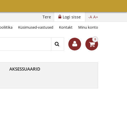
23
Tere
Logi sisse
-A
A+
oliitika
Küsimused-vastused
Kontakt
Minu konto
0
AKSESSUAARID