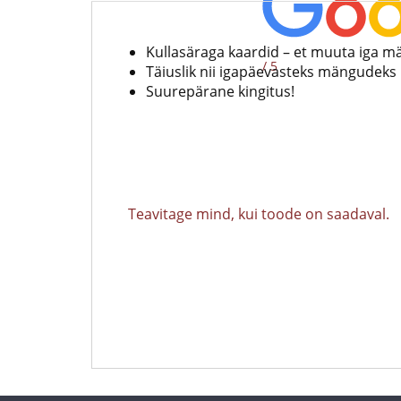
Kullasäraga kaardid – et muuta iga mä
/ 5
Täiuslik nii igapäevasteks mängudeks 
Suurepärane kingitus!
Teavitage mind, kui toode on saadaval.