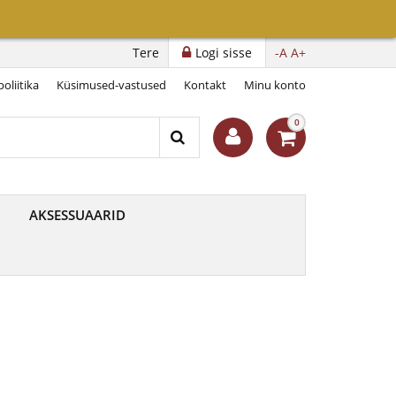
Tere
Logi sisse
-A
A+
oliitika
Küsimused-vastused
Kontakt
Minu konto
0
AKSESSUAARID