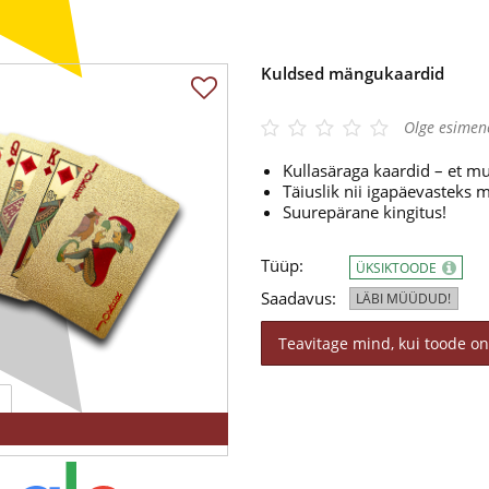
Kuldsed mängukaardid
Olge esimen
Kullasäraga kaardid – et mu
Täiuslik nii igapäevasteks 
Suurepärane kingitus!
Tüüp:
ÜKSIKTOODE
Saadavus:
LÄBI MÜÜDUD!
Teavitage mind, kui toode on