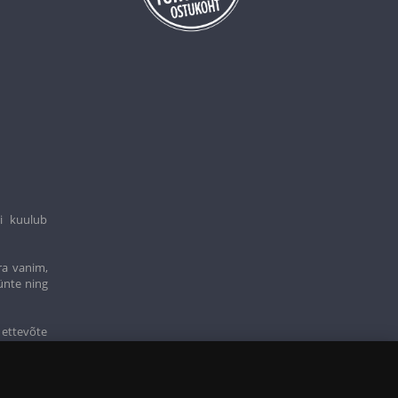
i kuulub
ra vanim,
ünte ning
 ettevõte