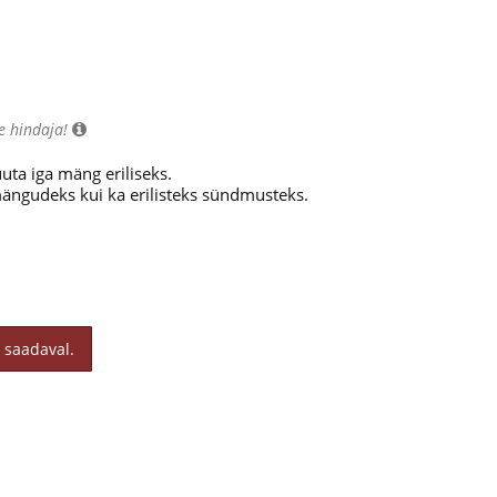
e hindaja!
uta iga mäng eriliseks.
mängudeks kui ka erilisteks sündmusteks.
 saadaval.