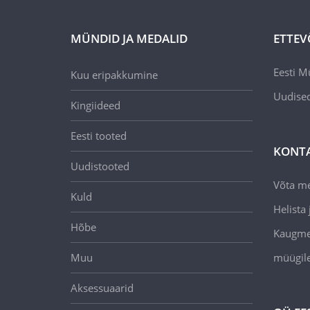
MÜNDID JA MEDALID
ETTEV
Eesti M
Kuu eripakkumine
Uudise
Kingiideed
Eesti tooted
KONT
Uudistooted
Võta m
Kuld
Helista j
Hõbe
Kaugmee
Muu
müügil
Aksessuaarid