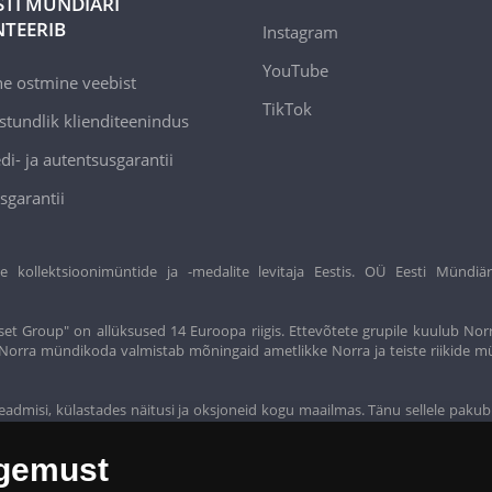
STI MÜNDIÄRI
TEERIB
Instagram
YouTube
ne ostmine veebist
TikTok
stundlik klienditeenindus
di- ja autentsusgarantii
sgarantii
ollektsioonimüntide ja -medalite levitaja Eestis. OÜ Eesti Mündiär
et Group" on allüksused 14 Euroopa riigis. Ettevõtete grupile kuulub Nor
t. Norra mündikoda valmistab mõningaid ametlikke Norra ja teiste riikide m
eadmisi, külastades näitusi ja oksjoneid kogu maailmas. Tänu sellele pakub
ogemust