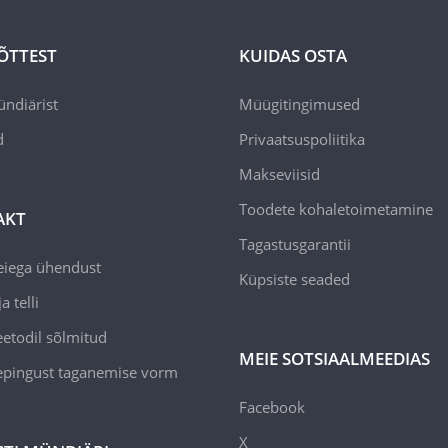
ÕTTEST
KUIDAS OSTA
ündiärist
Müügitingimused
d
Privaatsuspoliitika
Makseviisid
Toodete kohaletoimetamine
AKT
Tagastusgarantii
eiega ühendust
Küpsiste seaded
a telli
todil sõlmitud
MEIE SOTSIAALMEEDIAS
epingust taganemise vorm
Facebook
X