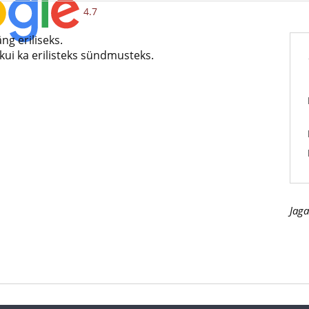
4.7
ng eriliseks.
kui ka erilisteks sündmusteks.
Jaga