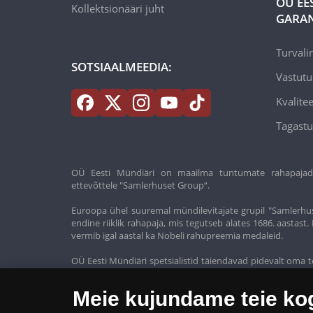
OÜ EE
Kollektsionääri juht
GARAN
Turvali
SOTSIAALMEEDIA:
Vastutu
Kvalitee
Tagastu
OÜ Eesti Mündiäri on maailma tuntumate rahapajade k
ettevõttele "Samlerhuset Group“.
Euroopa ühel suuremal mündilevitajate grupil "Samlerhus
endine riiklik rahapaja, mis tegutseb alates 1686. aastas
vermib igal aastal ka Nobeli rahupreemia medaleid.
OÜ Eesti Mündiäri spetsialistid täiendavad pidevalt oma t
oma klientidele ainult kõrgeima kvaliteediga tooteid.
Meie kujundame teie k