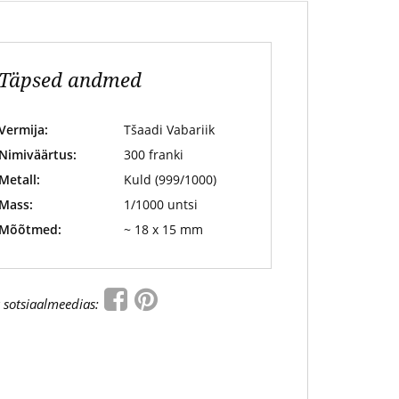
Täpsed andmed
Vermija:
Tšaadi Vabariik
Nimiväärtus:
300 franki
Metall:
Kuld (999/1000)
Mass:
1/1000 untsi
Mõõtmed:
~ 18 x 15 mm
 sotsiaalmeedias: