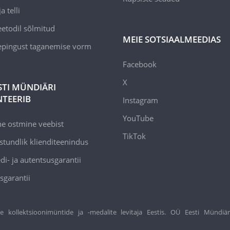
a telli
todil sõlmitud
MEIE SOTSIAALMEEDIAS
epingust taganemise vorm
Facebook
X
STI MÜNDIÄRI
TEERIB
Instagram
YouTube
ne ostmine veebist
TikTok
stundlik klienditeenindus
di- ja autentsusgarantii
sgarantii
ollektsioonimüntide ja -medalite levitaja Eestis. OÜ Eesti Mündiär