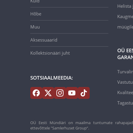
Kuld
Helista j
Hõbe
Kaugmee
Muu
müügil
Aksessuaarid
OÜ EE
Kollektsionääri juht
GARAN
Turvali
SOTSIAALMEEDIA:
Vastutu
Kvalitee
Tagastu
OÜ Eesti Mündiäri on maailma tuntumate rahapajade k
ettevõttele "Samlerhuset Group“.