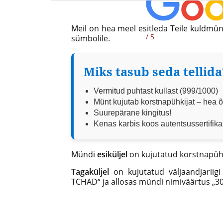
Eestis
Meil on hea meel esitleda Teile kuldmü
/ 5
sümbolile.
Miks tasub seda tellida
Vermitud puhtast kullast (999/1000)
Münt kujutab korstnapühkijat – hea 
Suurepärane kingitus!
Kenas karbis koos autentsussertifik
Mündi
esiküljel
on kujutatud korstnapühk
Tagaküljel
on kujutatud väljaandjariig
TCHAD“ ja allosas mündi nimiväärtus „3