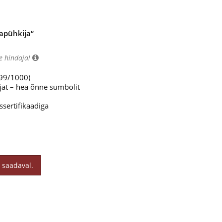
apühkija“
e hindaja!
999/1000)
jat – hea õnne sümbolit
sertifikaadiga
 saadaval.