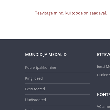
Teavitage mind, kui toode on saadaval.
MÜNDID JA MEDALID
ETTEV
Eesti M
Kuu eripakkumine
Uudise
Kingiideed
Eesti tooted
KONT
Uudistooted
Võta m