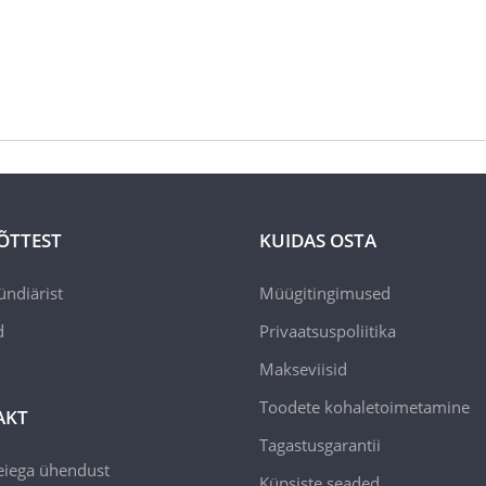
ÕTTEST
KUIDAS OSTA
ündiärist
Müügitingimused
d
Privaatsuspoliitika
Makseviisid
Toodete kohaletoimetamine
AKT
Tagastusgarantii
eiega ühendust
Küpsiste seaded