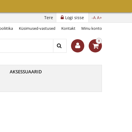
ija“
Tere
Logi sisse
-A
A+
oliitika
Küsimused-vastused
Kontakt
Minu konto
0
AKSESSUAARID