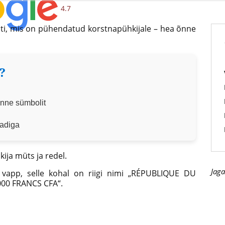
4.7
nti, mis on pühendatud korstnapühkijale – hea õnne
?
õnne sümbolit
aadiga
ija müts ja redel.
Jaga
i vapp, selle kohal on riigi nimi „RÉPUBLIQUE DU
000 FRANCS CFA“.