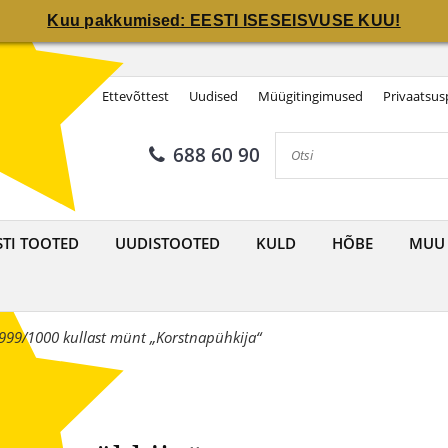
Kuu pakkumised: EESTI ISESEISVUSE KUU!
Kuu pakkumised: EESTI ISESEISVUSE KUU!
ast kullast münt „Korstnapühk
Ettevõttest
Uudised
Müügitingimused
Privaatsusp
688 60 90
STI TOOTED
UUDISTOOTED
KULD
HÕBE
MUU
999/1000 kullast münt „Korstnapühkija“