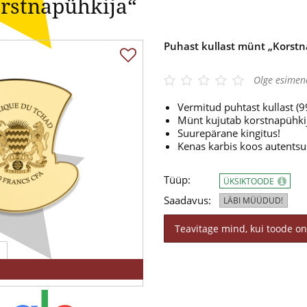
orstnapühkija“
Puhast kullast münt „Korstn
Olge esimen
Vermitud puhtast kullast (
Münt kujutab korstnapühki
Suurepärane kingitus!
Kenas karbis koos autentsus
Tüüp:
ÜKSIKTOODE
Saadavus:
LÄBI MÜÜDUD!
Teavitage mind, kui toode on