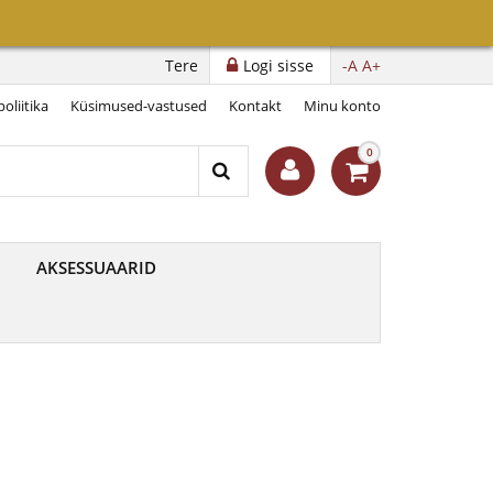
i“
Tere
Logi sisse
-A
A+
oliitika
Küsimused-vastused
Kontakt
Minu konto
0
AKSESSUAARID