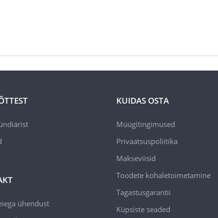
ÕTTEST
KUIDAS OSTA
ündiärist
Müügitingimused
d
Privaatsuspoliitika
Makseviisid
Toodete kohaletoimetamine
AKT
Tagastusgarantii
eiega ühendust
Küpsiste seaded