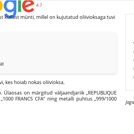
4.7
 kullast münti, millel on kujutatud oliivioksaga tuvi
at
i, kes hoiab nokas oliivioksa.
p. Ülaosas on märgitud väljaandjariik „REPUBLIQUE
 „1000 FRANCS CFA“ ning metalli puhtus „999/1000
Jaga