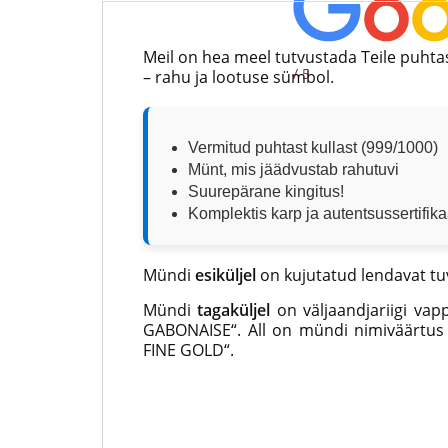
Meil on hea meel tutvustada Teile puhtast
/ 5
– rahu ja lootuse sümbol.
Vermitud puhtast kullast (999/1000)
Münt, mis jäädvustab rahutuvi
Suurepärane kingitus!
Komplektis karp ja autentsussertifika
Mündi
esiküljel
on kujutatud lendavat tuv
Mündi
tagaküljel
on väljaandjariigi vap
GABONAISE“. All on mündi nimiväärtus
FINE GOLD“.