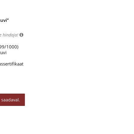
uvi“
e hindaja!
999/1000)
tuvi
ssertifikaat
 saadaval.