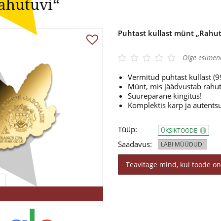
Rahutuvi“
Puhtast kullast münt „Rahut
Olge esimen
Vermitud puhtast kullast (
Münt, mis jäädvustab rahu
Suurepärane kingitus!
Komplektis karp ja autentsu
Tüüp:
ÜKSIKTOODE
Saadavus:
LÄBI MÜÜDUD!
Teavitage mind, kui toode on