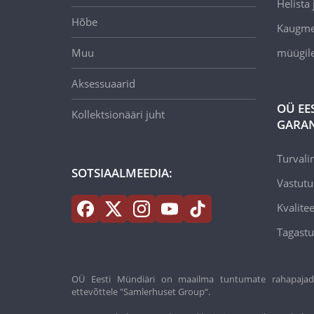
Helista j
Hõbe
Kaugmee
Muu
müügil
Aksessuaarid
OÜ EE
Kollektsionääri juht
GARAN
Turvali
SOTSIAALMEEDIA:
Vastutu
Kvalitee
Tagastu
OÜ Eesti Mündiäri on maailma tuntumate rahapajade k
ettevõttele "Samlerhuset Group“.