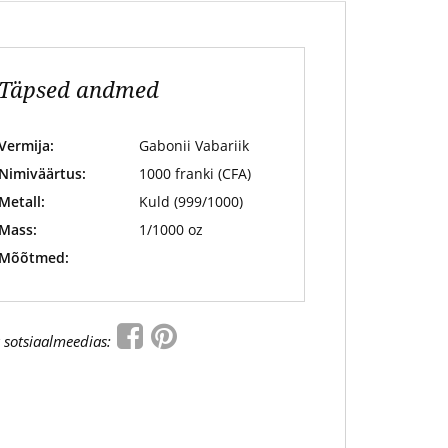
Täpsed andmed
Vermija:
Gabonii Vabariik
Nimiväärtus:
1000 franki (CFA)
Metall:
Kuld (999/1000)
Mass:
1/1000 oz
Mõõtmed:
 sotsiaalmeedias: