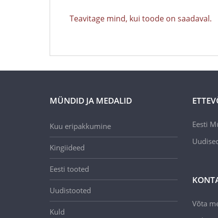
Teavitage mind, kui toode on saadaval.
MÜNDID JA MEDALID
ETTEV
Eesti M
Kuu eripakkumine
Uudise
Kingiideed
Eesti tooted
KONT
Uudistooted
Võta m
Kuld