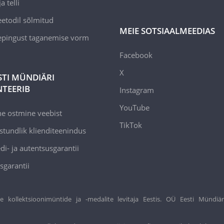
a telli
todil sõlmitud
MEIE SOTSIAALMEEDIAS
epingust taganemise vorm
Facebook
X
STI MÜNDIÄRI
TEERIB
Instagram
YouTube
ne ostmine veebist
TikTok
stundlik klienditeenindus
di- ja autentsusgarantii
sgarantii
ollektsioonimüntide ja -medalite levitaja Eestis. OÜ Eesti Mündiär