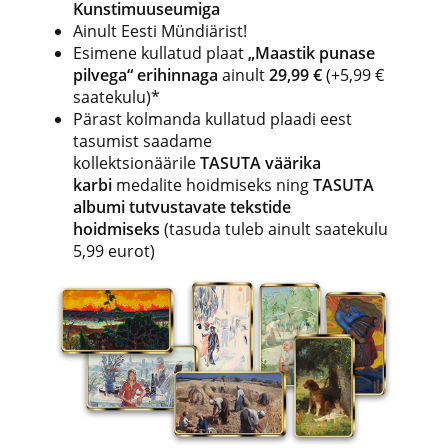
Kunstimuuseumiga
Ainult Eesti Mündiärist!
Esimene kullatud plaat
„Maastik punase
pilvega“ erihinnaga
ainult
29,99 €
(+5,99 €
saatekulu)*
Pärast kolmanda kullatud plaadi eest
tasumist saadame
kollektsionäärile
TASUTA väärika
karbi
medalite hoidmiseks ning
TASUTA
albumi tutvustavate tekstide
hoidmiseks
(tasuda tuleb ainult saatekulu
5,99 eurot)