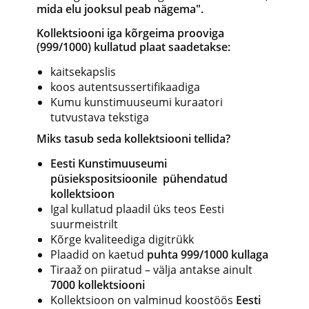
mida elu jooksul peab nägema".
Kollektsiooni iga kõrgeima prooviga
(999/1000) kullatud plaat saadetakse:
kaitsekapslis
koos autentsussertifikaadiga
Kumu kunstimuuseumi kuraatori
tutvustava tekstiga
Miks tasub seda kollektsiooni tellida?
Eesti Kunstimuuseumi
püsiekspositsioonile
pühendatud
kollektsioon
Igal kullatud plaadil üks teos Eesti
suurmeistrilt
Kõrge kvaliteediga digitrükk
Plaadid on kaetud
puhta 999/1000 kullaga
Tiraaž on piiratud – välja antakse ainult
7000 kollektsiooni
Kollektsioon on valminud koostöös
Eesti