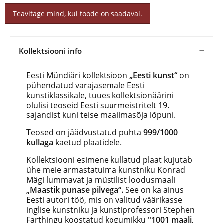
Teavitage mind, kui toode on saadaval.
Kollektsiooni info
Eesti Mündiäri kollektsioon
„Eesti kunst“
on
pühendatud varajasemale Eesti
kunstiklassikale, tuues kollektsionäärini
olulisi teoseid Eesti suurmeistritelt 19.
sajandist kuni teise maailmasõja lõpuni.
Teosed on jäädvustatud puhta
999/1000
kullaga
kaetud plaatidele.
Kollektsiooni esimene kullatud plaat kujutab
ühe meie armastatuima kunstniku Konrad
Mägi lummavat ja müstilist loodusmaali
„Maastik punase pilvega“.
See on ka ainus
Eesti autori töö, mis on valitud väärikasse
inglise kunstniku ja kunstiprofessori Stephen
Farthingu koostatud kogumikku
"1001 maali,