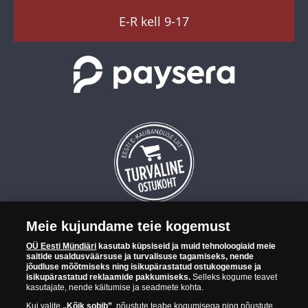
ainult nende ettevõtetega, kes osutavad meile
TikTok
E-R kell 9-17
lepingujärgseid teenuseid. Lisainfot isikuandmete
töötlemise kohta leiate meie veebisaidil
www.myndiari.ee või kui soovite, võime saata Teile
posti teel kogu info selle kohta, kuidas me Teie
isikuandmeid töötleme.
Meie kujundame teie kogemust
OÜ Eesti Mündiäri on maailma tuntumate rahapajade
OÜ Eesti Mündiäri
kasutab küpsiseid ja muid tehnoloogiaid meie
kollektsioonimüntide ja -medalite levitaja Eestis. OÜ Eesti Mündiäri
saitide usaldusväärsuse ja turvalisuse tagamiseks, nende
kuulub ettevõttele "Samlerhuset Group“.
jõudluse mõõtmiseks ning isikupärastatud ostukogemuse ja
isikupärastatud reklaamide pakkumiseks.
Selleks kogume teavet
Euroopa ühel suuremal mündilevitajate grupil "Samlerhuset
kasutajate, nende käitumise ja seadmete kohta.
Group" on allüksused 14 Euroopa riigis. Ettevõtete grupile kuulub
Kui valite
„Kõik sobib”
, nõustute teabe kogumisega ning nõustute,