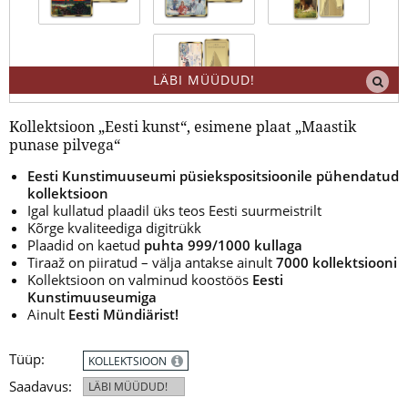
LÄBI MÜÜDUD!
Kollektsioon „Eesti kunst“, esimene plaat „Maastik
punase pilvega“
Eesti Kunstimuuseumi püsiekspositsioonile pühendatud
kollektsioon
Igal kullatud plaadil üks teos Eesti suurmeistrilt
Kõrge kvaliteediga digitrükk
Plaadid on kaetud
puhta 999/1000 kullaga
Tiraaž on piiratud – välja antakse ainult
7000 kollektsiooni
Kollektsioon on valminud koostöös
Eesti
Kunstimuuseumiga
Ainult
Eesti Mündiärist!
Tüüp:
KOLLEKTSIOON
Saadavus:
LÄBI MÜÜDUD!