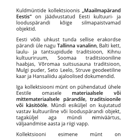
Kuldmüntide kollektsioonis
„Maailmapärand
Eestis“
on jäädvustatud Eesti kultuuri- ja
looduspärandi kõige silmapaistvamad
objektid.
Eesti võib uhkust tunda sellise erakordse
pärandi üle nagu
Tallinna vanalinn
, Balti kett,
laulu- ja tantsupidude traditsioon, Kihnu
kultuuriruum, Soomaa traditsiooniline
haabjas, Võromaa suitsusauna traditsioon,
Mulgi puder, Seto Leelo, Struve geodeetiline
kaar ja Hansaliidu ajaloolised dokumendid
.
Iga kollektsiooni münt on pühendatud ühele
Eestile omasele
materiaalsele või
mittemateriaalsele pärandile, traditsioonile
või käsitööle
. Mündi esiküljel on kujutatud
vastav kultuuriline või looduspärandi objekt,
tagaküljel aga mündi
n
imiväärtus,
väljaandmise aasta ja riigi vapp.
Kollektsiooni esimene münt on