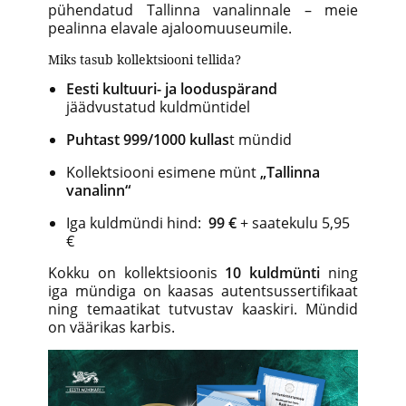
pühendatud Tallinna vanalinnale – meie
pealinna elavale ajaloomuuseumile.
Miks tasub kollektsiooni tellida?
Eesti kultuuri- ja looduspärand
jäädvustatud kuldmüntidel
Puhtast 999/1000 kullas
t mündid
Kollektsiooni esimene münt
„Tallinna
vanalinn“
Iga kuldmündi hind:
99 €
+ saatekulu 5,95
€
Kokku on kollektsioonis
10 kuldmünti
ning
iga mündiga on kaasas autentsussertifikaat
ning temaatikat tutvustav kaaskiri. Mündid
on väärikas karbis.