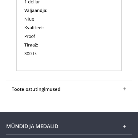
1 dollar
Väljaandja:
Niue
Kvaliteet:
Proof
Tiraaž:
300 tk
Toote ostutingimused
Jah
, tellin kollektsiooni
„Maailmapärand Eestis”
esimese münt
„Tallinna vanalinn”
erihinnaga
99
€
. Lisaks kuuluvad tasumisele saatmiskulud 5,95
€. Selle münt tellimisega saab minust
MÜNDID JA MEDALID
kollektsiooni koguja ja olen nõus, et mulle
saadetakse iga kuu üks kollektsiooni kuuluv