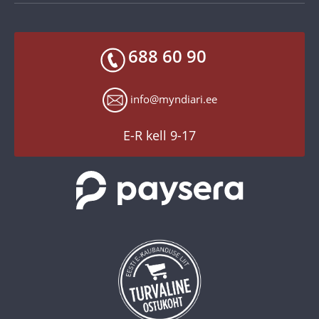
Makseviisid
Facebook
Toodete kohaletoimetamine
688 60 90
X
Tagastusgarantii
Instagram
Küpsiste seaded
info@myndiari.ee
YouTube
TikTok
E-R kell 9-17