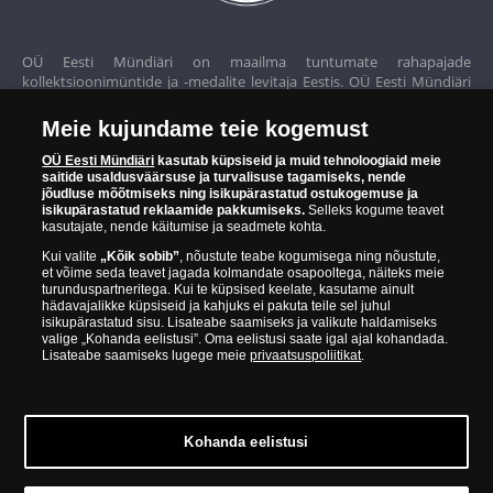
OÜ Eesti Mündiäri on maailma tuntumate rahapajade
kollektsioonimüntide ja -medalite levitaja Eestis. OÜ Eesti Mündiäri
kuulub ettevõttele "Samlerhuset Group“.
Meie kujundame teie kogemust
Euroopa ühel suuremal mündilevitajate grupil "Samlerhuset
Group" on allüksused 14 Euroopa riigis. Ettevõtete grupile kuulub
OÜ Eesti Mündiäri
kasutab küpsiseid ja muid tehnoloogiaid meie
saitide usaldusväärsuse ja turvalisuse tagamiseks, nende
Norra vanim, endine riiklik rahapaja, mis tegutseb alates 1686.
jõudluse mõõtmiseks ning isikupärastatud ostukogemuse ja
aastast. Norra mündikoda valmistab mõningaid ametlikke Norra ja
isikupärastatud reklaamide pakkumiseks.
Selleks kogume teavet
teiste riikide münte ning vermib igal aastal ka Nobeli rahupreemia
kasutajate, nende käitumise ja seadmete kohta.
medaleid.
Kui valite
„Kõik sobib”
, nõustute teabe kogumisega ning nõustute,
et võime seda teavet jagada kolmandate osapooltega, näiteks meie
OÜ Eesti Mündiäri spetsialistid täiendavad pidevalt oma teadmisi,
turunduspartneritega. Kui te küpsised keelate, kasutame ainult
külastades näitusi ja oksjoneid kogu maailmas. Tänu sellele pakub
hädavajalikke küpsiseid ja kahjuks ei pakuta teile sel juhul
ettevõte oma klientidele ainult kõrgeima kvaliteediga tooteid.
isikupärastatud sisu. Lisateabe saamiseks ja valikute haldamiseks
valige „Kohanda eelistusi”. Oma eelistusi saate igal ajal kohandada.
Lisateabe saamiseks lugege meie
privaatsuspoliitikat
.
Kohanda eelistusi
© Copyright 2026 - OÜ Eesti Mündiäri | Hobujaama 4, 10151
Tallinn | 688 60 90