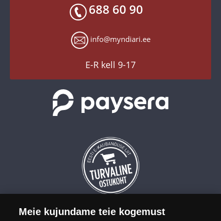
Toodete kohaletoimetamine
688 60 90
X
Tagastusgarantii
Instagram
Küpsiste seaded
info@myndiari.ee
YouTube
TikTok
E-R kell 9-17
Meie kujundame teie kogemust
OÜ Eesti Mündiäri on maailma tuntumate rahapajade