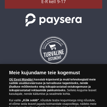
E-R kell 9-17
Meie kujundame teie kogemust
OÜ Eesti Mündiäri on maailma tuntumate rahapajade
OÜ Eesti Mündiäri
kasutab küpsiseid ja muid tehnoloogiaid meie
kollektsioonimüntide ja -medalite levitaja Eestis. OÜ Eesti Mündiäri
saitide usaldusväärsuse ja turvalisuse tagamiseks, nende
kuulub ettevõttele "Samlerhuset Group“.
jõudluse mõõtmiseks ning isikupärastatud ostukogemuse ja
isikupärastatud reklaamide pakkumiseks.
Selleks kogume teavet
Euroopa ühel suuremal mündilevitajate grupil "Samlerhuset
kasutajate, nende käitumise ja seadmete kohta.
Group" on allüksused 14 Euroopa riigis. Ettevõtete grupile kuulub
Kui valite
„Kõik sobib”
, nõustute teabe kogumisega ning nõustute,
Norra vanim, endine riiklik rahapaja, mis tegutseb alates 1686.
et võime seda teavet jagada kolmandate osapooltega, näiteks meie
aastast. Norra mündikoda valmistab mõningaid ametlikke Norra ja