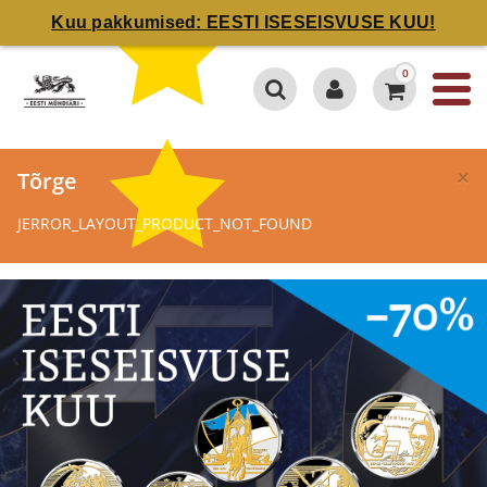
Kuu pakkumised: EESTI ISESEISVUSE KUU!
0
×
Tõrge
JERROR_LAYOUT_PRODUCT_NOT_FOUND
4.7 / 5