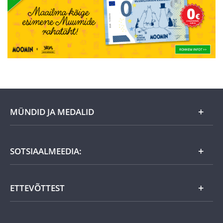
MÜNDID JA MEDALID
Kuu eripakkumine
SOTSIAALMEEDIA:
Kingiideed
ETTEVÕTTEST
Eesti tooted
Uudistooted
Eesti Mündiärist