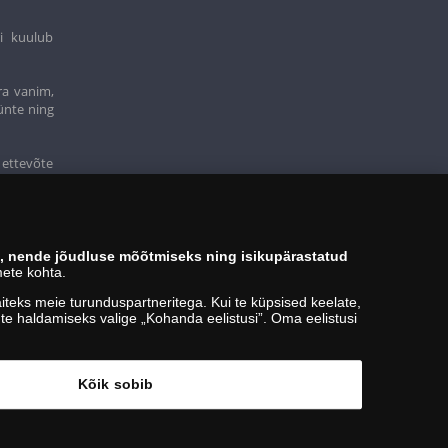
i kuulub
ra vanim,
ünte ning
 ettevõte
s, nende jõudluse mõõtmiseks ning isikupärastatud
ete kohta.
teks meie turunduspartneritega. Kui te küpsised keelate,
kute haldamiseks valige „Kohanda eelistusi”. Oma eelistusi
Kõik sobib