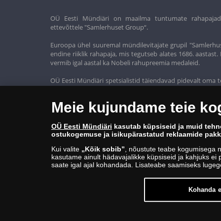
OÜ Eesti Mündiäri on maailma tuntumate rahapajade k
ettevõttele "Samlerhuset Group“.
Euroopa ühel suuremal mündilevitajate grupil "Samlerhus
endine riiklik rahapaja, mis tegutseb alates 1686. aastas
vermib igal aastal ka Nobeli rahupreemia medaleid.
OÜ Eesti Mündiäri spetsialistid täiendavad pidevalt oma t
oma klientidele ainult kõrgeima kvaliteediga tooteid.
Meie kujundame teie k
OÜ Eesti Mündiäri
kasutab küpsiseid ja muid tehn
ostukogemuse ja isikupärastatud reklaamide pak
Kui valite
„Kõik sobib”
, nõustute teabe kogumisega n
kasutame ainult hädavajalikke küpsiseid ja kahjuks ei p
saate igal ajal kohandada. Lisateabe saamiseks luge
Kohanda e
© Copyright 2026 - OÜ Eesti Mündiäri | Hobujaama 