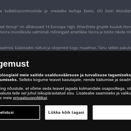
ollektsioonimüntide ja -medalite levitaja Eestis. OÜ Eesti Mündiär
et Group" on allüksused 14 Euroopa riigis. Ettevõtete grupile kuulub Nor
t. Norra mündikoda valmistab mõningaid ametlikke Norra ja teiste riikide m
eadmisi, külastades näitusi ja oksjoneid kogu maailmas. Tänu sellele pakub
ogemust
oloogiaid meie saitide usaldusväärsuse ja turvalisuse tagamisek
kumiseks.
Selleks kogume teavet kasutajate, nende käitumise ja seadm
ing nõustute, et võime seda teavet jagada kolmandate osapooltega, näi
akuta teile sel juhul isikupärastatud sisu. Lisateabe saamiseks ja vali
ge meie
privaatsuspoliitikat
.
Lükka kõik tagasi
elistusi
4, 10151 Tallinn | 688 60 90