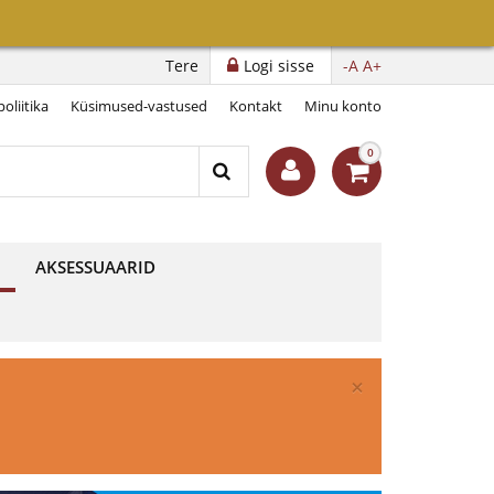
Tere
Logi sisse
-A
A+
oliitika
Küsimused-vastused
Kontakt
Minu konto
0
AKSESSUAARID
×