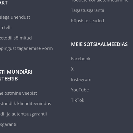
AKT
Tagastusgarantii
eiega ühendust
Küpsiste seaded
a telli
todil sõlmitud
MEIE SOTSIAALMEEDIAS
epingust taganemise vorm
Facebook
X
STI MÜNDIÄRI
TEERIB
Instagram
YouTube
ne ostmine veebist
TikTok
stundlik klienditeenindus
di- ja autentsusgarantii
sgarantii