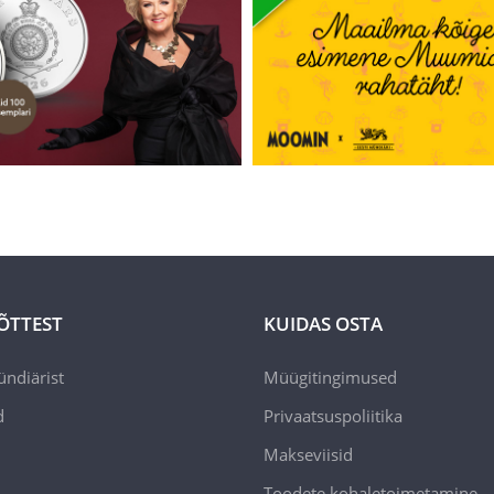
4.7
ÕTTEST
KUIDAS OSTA
ündiärist
Müügitingimused
d
Privaatsuspoliitika
Makseviisid
Toodete kohaletoimetamine