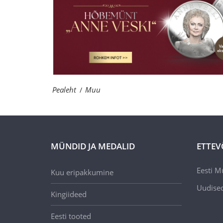
/ 5
Pealeht
Muu
/
MÜNDID JA MEDALID
ETTEV
Eesti M
Kuu eripakkumine
Uudise
Kingiideed
Eesti tooted