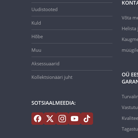
KONT
Uudistooted
Võta m
Kuld
Helista j
Hõbe
Kaugmee
Muu
müügil
Aksessuaarid
OÜ EE
Kollektsionääri juht
GARAN
Turvali
SOTSIAALMEEDIA:
Vastutu
Kvalitee
Tagastu