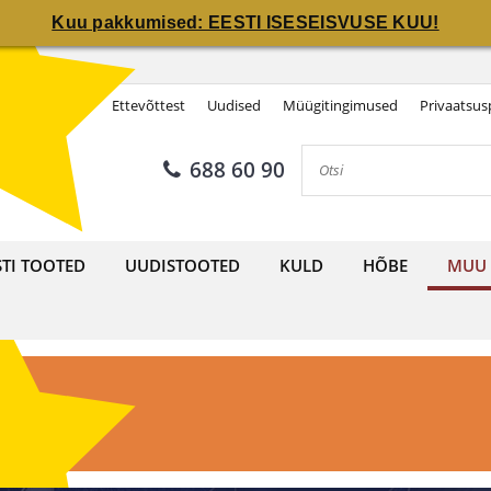
Kuu pakkumised: EESTI ISESEISVUSE KUU!
Kuu pakkumised: EESTI ISESEISVUSE KUU!
Ettevõttest
Uudised
Müügitingimused
Privaatsusp
688 60 90
STI TOOTED
UUDISTOOTED
KULD
HÕBE
MUU