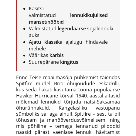
Käsitsi
valmistatud
lennukikujulised
mansetinööbid
Valmistatud
legendaarse
sõjalennuki
auks
Ajatu klassika
ajalugu hindavale
mehele
Väärikas
karbis
Suurepärane
kingitus
Enne Teise maailmasõja puhkemist täiendas
Spitfire mudel Briti õhujõudude eskadrilli,
kus seda hakati kasutama toona populaarse
Hawker Hurricane kõrval. 1940. aastal aitasid
mõlemad lennukid tõrjuda natsi-Saksamaa
õhurünnakuid. Kangelasliku vastupanu
sümboliks sai aga ainult Spitfire – sest ta oli
tõhusam ja manööverdusvõimelisem, ning
mis põhiline – temaga lennanud piloodid
naasid pärast vaenlase lennuki hävitamist