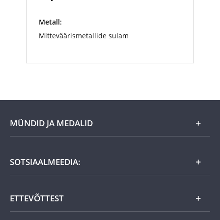
Metall:
Mitteväärismetallide sulam
MÜNDID JA MEDALID
Kuu eripakkumine
SOTSIAALMEEDIA:
Kingiideed
ETTEVÕTTEST
Eesti tooted