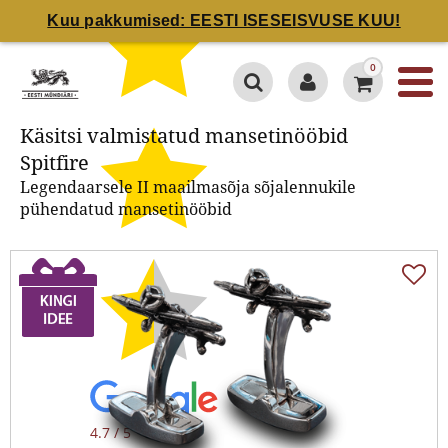
Kuu pakkumised: EESTI ISESEISVUSE KUU!
Käsitsi valmistatud
0
mansetinööbid Spitfire
Käsitsi valmistatud mansetinööbid
Spitfire
Legendaarsele II maailmasõja sõjalennukile
pühendatud mansetinööbid
4.7 / 5