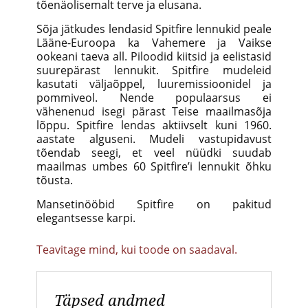
tõenäolisemalt terve ja elusana.
Sõja jätkudes lendasid Spitfire lennukid peale
Lääne-Euroopa ka Vahemere ja Vaikse
ookeani taeva all. Piloodid kiitsid ja eelistasid
suurepärast lennukit. Spitfire mudeleid
kasutati väljaõppel, luuremissioonidel ja
pommiveol. Nende populaarsus ei
vähenenud isegi pärast Teise maailmasõja
lõppu. Spitfire lendas aktiivselt kuni 1960.
aastate alguseni. Mudeli vastupidavust
tõendab seegi, et veel nüüdki suudab
maailmas umbes 60 Spitfire’i lennukit õhku
tõusta.
Mansetinööbid Spitfire on pakitud
elegantsesse karpi.
Teavitage mind, kui toode on saadaval.
Täpsed andmed