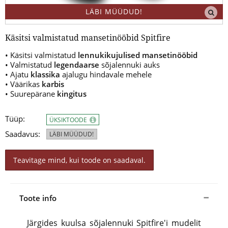
LÄBI MÜÜDUD!
Käsitsi valmistatud mansetinööbid Spitfire
• Käsitsi valmistatud
lennukikujulised mansetinööbid
• Valmistatud
legendaarse
sõjalennuki auks
• Ajatu
klassika
ajalugu hindavale mehele
• Väärikas
karbis
• Suurepärane
kingitus
Tüüp:
ÜKSIKTOODE
Saadavus:
LÄBI MÜÜDUD!
Teavitage mind, kui toode on saadaval.
Toote info
Järgides kuulsa sõjalennuki Spitfire'i mudelit