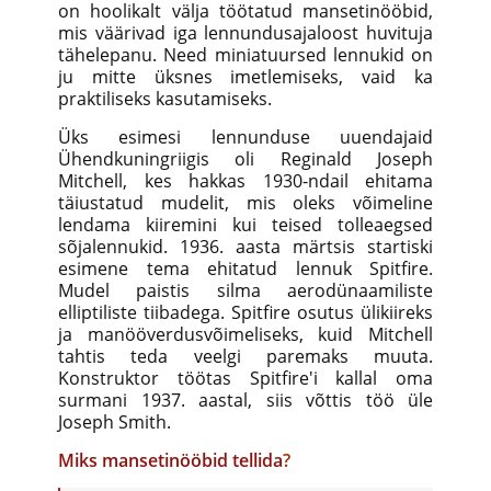
on hoolikalt välja töötatud mansetinööbid,
mis väärivad iga lennundusajaloost huvituja
tähelepanu. Need miniatuursed lennukid on
ju mitte üksnes imetlemiseks, vaid ka
praktiliseks kasutamiseks.
Üks esimesi lennunduse uuendajaid
Ühendkuningriigis oli Reginald Joseph
Mitchell, kes hakkas 1930-ndail ehitama
täiustatud mudelit, mis oleks võimeline
lendama kiiremini kui teised tolleaegsed
sõjalennukid. 1936. aasta märtsis startiski
esimene tema ehitatud lennuk Spitfire.
Mudel paistis silma aerodünaamiliste
elliptiliste tiibadega. Spitfire osutus ülikiireks
ja manööverdusvõimeliseks, kuid Mitchell
tahtis teda veelgi paremaks muuta.
Konstruktor töötas Spitfire'i kallal oma
surmani 1937. aastal, siis võttis töö üle
Joseph Smith.
Miks mansetinööbid tellida
?