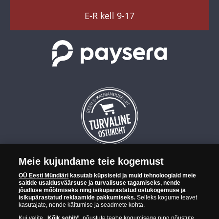
TikTok
E-R kell 9-17
Meie kujundame teie kogemust
OÜ Eesti Mündiäri on maailma tuntumate rahapajade
OÜ Eesti Mündiäri
kasutab küpsiseid ja muid tehnoloogiaid meie
kollektsioonimüntide ja -medalite levitaja Eestis. OÜ Eesti Mündiäri
saitide usaldusväärsuse ja turvalisuse tagamiseks, nende
kuulub ettevõttele "Samlerhuset Group“.
jõudluse mõõtmiseks ning isikupärastatud ostukogemuse ja
isikupärastatud reklaamide pakkumiseks.
Selleks kogume teavet
Euroopa ühel suuremal mündilevitajate grupil "Samlerhuset
kasutajate, nende käitumise ja seadmete kohta.
Group" on allüksused 14 Euroopa riigis. Ettevõtete grupile kuulub
Kui valite
„Kõik sobib”
, nõustute teabe kogumisega ning nõustute,