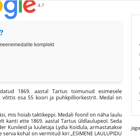
4.7
?
 meenemedalite komplekt
atud 1869. aastal Tartus toimunud esimesele
võttis osa 55 koori ja puhkpilliorkestrit.
Medal on
si, mis hoiab taktikeppi. Medali foonil on näha laulu
 kanti ette 1869. aastal Tartus üldlaulupeol. Seda
der Kunileid ja luuletaja Lydia Koidula, armastatakse
Jaga
se serva kohal on vermitud kiri „ESIMENE LAULUPIDU