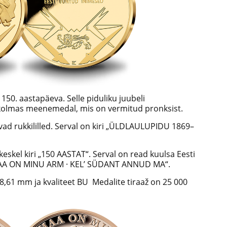
 150. aastapäeva. Selle piduliku juubeli
 kolmas meenemedal, mis on vermitud pronksist.
ad rukkililled. Serval on kiri „ÜLDLAULUPIDU 1869–
eskel kiri „150 AASTAT“. Serval on read kuulsa Eesti
SAMAA ON MINU ARM · KEL’ SÜDANT ANNUD MA“.
8,61 mm ja kvaliteet BU Medalite tiraaž on 25 000