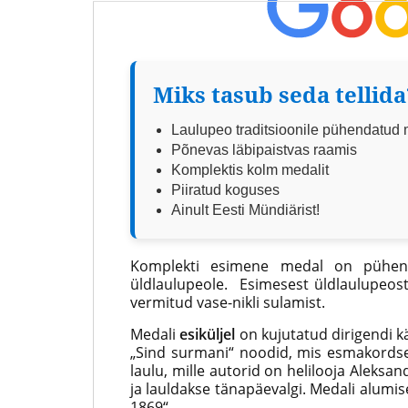
/ 5
Miks tasub seda tellida
Laulupeo traditsioonile pühendatud
Põnevas läbipaistvas raamis
Komplektis kolm medalit
Piiratud koguses
Ainult Eesti Mündiärist!
Komplekti esimene medal on pühend
üldlaulupeole. Esimesest üldlaulupeost 
vermitud vase-nikli sulamist.
Medali
esiküljel
on kujutatud dirigendi kä
„Sind surmani“ noodid, mis esmakordselt
laulu, mille autorid on helilooja Aleksan
ja lauldakse tänapäevalgi. Medali alumi
1869“.