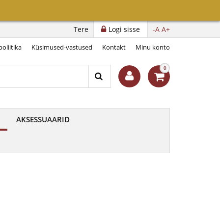
Tere
Logi sisse
-A
A+
oliitika
Küsimused-vastused
Kontakt
Minu konto
0
AKSESSUAARID