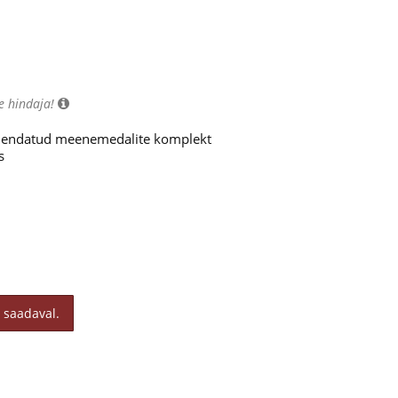
e hindaja!
ühendatud meenemedalite komplekt
s
 saadaval.