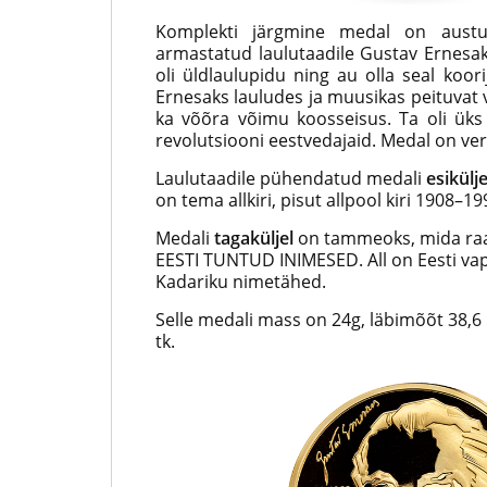
Komplekti järgmine medal on austusa
armastatud laulutaadile Gustav Ernesa
oli üldlaulupidu ning au olla seal koorij
Ernesaks lauludes ja muusikas peituvat vä
ka võõra võimu koosseisus. Ta oli üks T
revolutsiooni eestvedajaid. Medal on ver
Laulutaadile pühendatud medali
esikülje
on tema allkiri, pisut allpool kiri 1908
Medali
tagaküljel
on tammeoks, mida raami
EESTI TUNTUD INIMESED. All on Eesti vapi
Kadariku nimetähed.
Selle medali mass on 24g, läbimõõt 38,6 
tk.