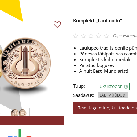
Komplekt „Laulupidu“
Olge esimen
Laulupeo traditsioonile p
Põnevas läbipaistvas raami
Komplektis kolm medalit
Piiratud koguses
Ainult Eesti Mündiärist!
Tüüp:
ÜKSIKTOODE
Saadavus:
LÄBI MÜÜDUD!
Teavitage mind, kui toode on