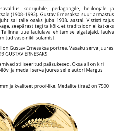
valdus koorijuhile, pedagoogile, heliloojale ja
ksale (1908–1993). Gustav Ernesaksa suur armastus
uht sai talle osaks juba 1938. aastal. Vististi tajus
ge, seepärast tegi ta kõik, et traditsioon ei katkeks
allinna uue laululava ehitamise algatajaid, laulva
mitud vase-nikli sulamist.
l
on Gustav Ernesaksa portree. Vasaku serva juures
–1993 GUSTAV ERNESAKS.
vad stiliseeritud pääsukesed. Oksa all on kiri
lõvi ja medali serva juures selle autori Margus
mm ja kvaliteet proof-like. Medalite tiraaž on 7500