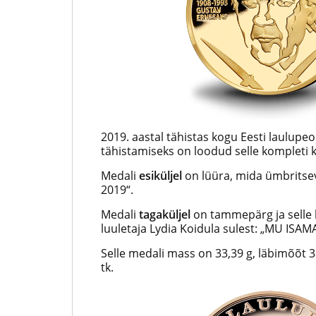
2019. aastal tähistas kogu Eesti laulupeo
tähistamiseks on loodud selle kompleti
Medali
esiküljel
on lüüra, mida ümbritsev
2019“.
Medali
tagaküljel
on tammepärg ja selle k
luuletaja Lydia Koidula sulest: „MU I
Selle medali mass on 33,39 g, läbimõõt 3
tk.