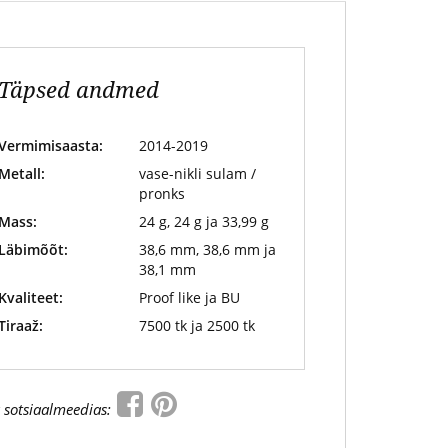
Täpsed andmed
Vermimisaasta:
2014-2019
Metall:
vase-nikli sulam /
pronks
Mass:
24 g, 24 g ja 33,99 g
Läbimõõt:
38,6 mm, 38,6 mm ja
38,1 mm
Kvaliteet:
Proof like ja BU
Tiraaž:
7500 tk ja 2500 tk
 sotsiaalmeedias: