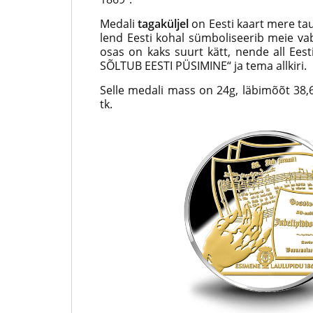
Medali
tagaküljel
on Eesti kaart mere ta
lend Eesti kohal sümboliseerib meie va
osas on kaks suurt kätt, nende all Ees
SÕLTUB EESTI PÜSIMINE“ ja tema allkiri.
Selle medali mass on 24g, läbimõõt 38,6
tk.