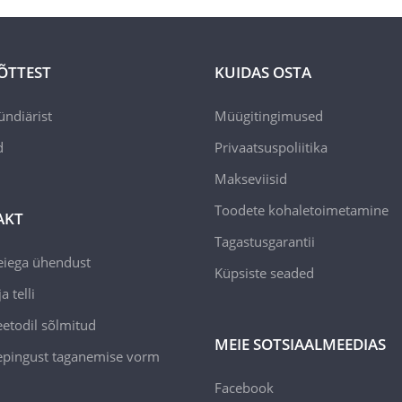
ÕTTEST
KUIDAS OSTA
ündiärist
Müügitingimused
d
Privaatsuspoliitika
Makseviisid
Toodete kohaletoimetamine
AKT
Tagastusgarantii
eiega ühendust
Küpsiste seaded
a telli
todil sõlmitud
MEIE SOTSIAALMEEDIAS
epingust taganemise vorm
Facebook