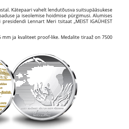
ustal. Kätepaari vahelt lendutõusva suitsupääsukese
baduse ja iseolemise hoidmise pürgimusi. Alumises
ti presidendi Lennart Meri tsitaat „MEIST IGAÜHEST
 mm ja kvaliteet proof-like. Medalite tiraaž on 7500