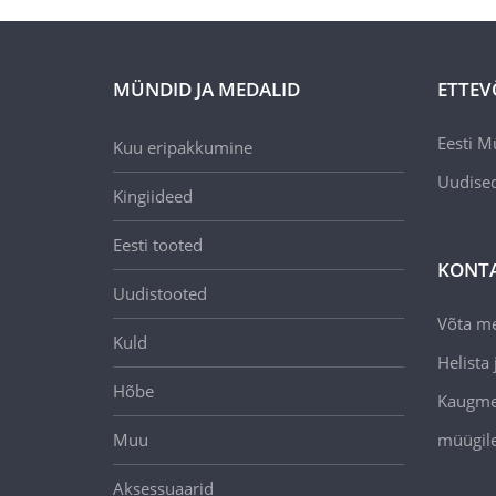
MÜNDID JA MEDALID
ETTEV
Eesti M
Kuu eripakkumine
Uudise
Kingiideed
Eesti tooted
KONT
Uudistooted
Võta m
Kuld
Helista j
Hõbe
Kaugmee
Muu
müügil
Aksessuaarid