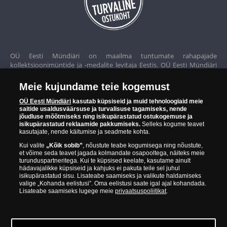
OÜ Eesti Mündiäri on maailma tuntumate rahapajade
kollektsioonimüntide ja -medalite levitaja Eestis. OÜ Eesti Mündiäri
kuulub ettevõttele "Samlerhuset Group“.
Meie kujundame teie kogemust
Euroopa ühel suuremal mündilevitajate grupil "Samlerhuset
Group" on allüksused 14 Euroopa riigis. Ettevõtete grupile kuulub
OÜ Eesti Mündiäri
kasutab küpsiseid ja muid tehnoloogiaid meie
saitide usaldusväärsuse ja turvalisuse tagamiseks, nende
Norra vanim, endine riiklik rahapaja, mis tegutseb alates 1686.
jõudluse mõõtmiseks ning isikupärastatud ostukogemuse ja
aastast. Norra mündikoda valmistab mõningaid ametlikke Norra ja
isikupärastatud reklaamide pakkumiseks.
Selleks kogume teavet
teiste riikide münte ning vermib igal aastal ka Nobeli rahupreemia
kasutajate, nende käitumise ja seadmete kohta.
medaleid.
Kui valite
„Kõik sobib”
, nõustute teabe kogumisega ning nõustute,
et võime seda teavet jagada kolmandate osapooltega, näiteks meie
OÜ Eesti Mündiäri spetsialistid täiendavad pidevalt oma teadmisi,
turunduspartneritega. Kui te küpsised keelate, kasutame ainult
külastades näitusi ja oksjoneid kogu maailmas. Tänu sellele pakub
hädavajalikke küpsiseid ja kahjuks ei pakuta teile sel juhul
ettevõte oma klientidele ainult kõrgeima kvaliteediga tooteid.
isikupärastatud sisu. Lisateabe saamiseks ja valikute haldamiseks
valige „Kohanda eelistusi”. Oma eelistusi saate igal ajal kohandada.
Lisateabe saamiseks lugege meie
privaatsuspoliitikat
.