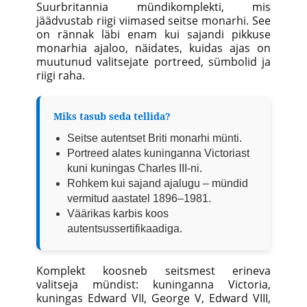
Suurbritannia mündikomplekti, mis
jäädvustab riigi viimased seitse monarhi. See
on rännak läbi enam kui sajandi pikkuse
monarhia ajaloo, näidates, kuidas ajas on
muutunud valitsejate portreed, sümbolid ja
riigi raha.
Miks tasub seda tellida?
Seitse autentset Briti monarhi münti.
Portreed alates kuninganna Victoriast
kuni kuningas Charles III-ni.
Rohkem kui sajand ajalugu – mündid
vermitud aastatel 1896–1981.
Väärikas karbis koos
autentsussertifikaadiga.
Komplekt koosneb seitsmest erineva
valitseja mündist: kuninganna Victoria,
kuningas Edward VII, George V, Edward VIII,