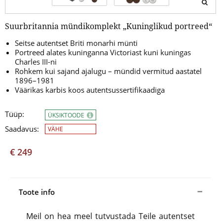
Suurbritannia mündikomplekt „Kuninglikud portreed“
Seitse autentset Briti monarhi münti
Portreed alates kuninganna Victoriast kuni kuningas
Charles III-ni
Rohkem kui sajand ajalugu – mündid vermitud aastatel
1896–1981
Väärikas karbis koos autentsussertifikaadiga
Tüüp:
ÜKSIKTOODE
Saadavus:
VÄHE
€ 249
Toote info
Meil on hea meel tutvustada Teile autentset