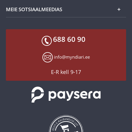
Kvaliteedi- ja autentsusgarantii
Müügitingimused
MEIE SOTSIAALMEEDIAS
Tagastusgarantii
Privaatsuspoliitika
Makseviisid
Facebook
Toodete kohaletoimetamine
688 60 90
X
Tagastusgarantii
Instagram
Küpsiste seaded
info@myndiari.ee
YouTube
TikTok
E-R kell 9-17