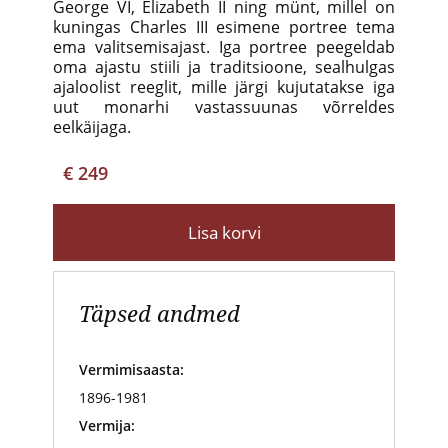
George VI, Elizabeth II ning münt, millel on
kuningas Charles III esimene portree tema
ema valitsemisajast. Iga portree peegeldab
oma ajastu stiili ja traditsioone, sealhulgas
ajaloolist reeglit, mille järgi kujutatakse iga
uut monarhi vastassuunas võrreldes
eelkäijaga.
€ 249
Lisa korvi
Täpsed andmed
Vermimisaasta:
1896-1981
Vermija: