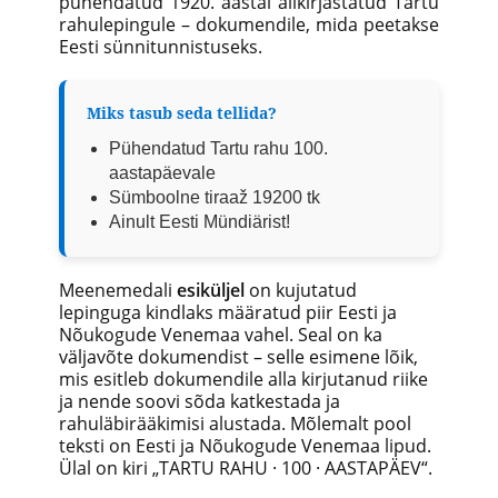
pühendatud 1920. aastal allkirjastatud Tartu
rahulepingule – dokumendile, mida peetakse
Eesti sünnitunnistuseks.
Miks tasub seda tellida?
Pühendatud Tartu rahu 100.
aastapäevale
Sümboolne tiraaž 19200 tk
Ainult Eesti Mündiärist!
Meenemedali
esiküljel
on kujutatud
lepinguga kindlaks määratud piir Eesti ja
Nõukogude Venemaa vahel. Seal on ka
väljavõte dokumendist – selle esimene lõik,
mis esitleb dokumendile alla kirjutanud riike
ja nende soovi sõda katkestada ja
rahuläbirääkimisi alustada. Mõlemalt pool
teksti on Eesti ja Nõukogude Venemaa lipud.
Ülal on kiri „TARTU RAHU · 100 · AASTAPÄEV“.