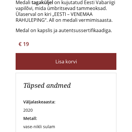
Medali
tagaküljel
on kujutatud Eesti Vabariigi
vapilõvi, mida ümbritsevad tammeoksad.
Ülaserval on kiri „EESTI – VENEMAA
RAHULEPING“. All on medali vermimisaasta.
Medal on kapslis ja autentsussertifikaadiga.
€ 19
Lisa korvi
Täpsed andmed
Väljalaskeaasta:
2020
Metall:
vase-nikli sulam