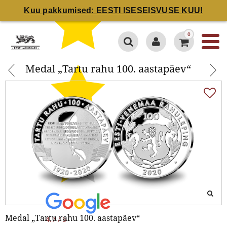
Kuu pakkumised: EESTI ISESEISVUSE KUU!
Medal „Tartu rahu 100.
0
aastapäev“
Medal „Tartu rahu 100. aastapäev“
Medal „Tartu rahu 100. aastapäev“
4.7 / 5