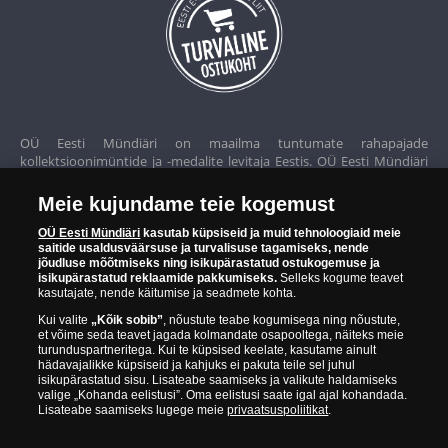
OÜ Eesti Mündiäri on maailma tuntumate rahapajade
kollektsioonimüntide ja -medalite levitaja Eestis. OÜ Eesti Mündiäri
kuulub ettevõttele "Samlerhuset Group“.
Meie kujundame teie kogemust
Euroopa ühel suuremal mündilevitajate grupil "Samlerhuset
Group" on allüksused 14 Euroopa riigis. Ettevõtete grupile kuulub
OÜ Eesti Mündiäri
kasutab küpsiseid ja muid tehnoloogiaid meie
saitide usaldusväärsuse ja turvalisuse tagamiseks, nende
Norra vanim, endine riiklik rahapaja, mis tegutseb alates 1686.
jõudluse mõõtmiseks ning isikupärastatud ostukogemuse ja
aastast. Norra mündikoda valmistab mõningaid ametlikke Norra ja
isikupärastatud reklaamide pakkumiseks.
Selleks kogume teavet
teiste riikide münte ning vermib igal aastal ka Nobeli rahupreemia
kasutajate, nende käitumise ja seadmete kohta.
medaleid.
Kui valite
„Kõik sobib”
, nõustute teabe kogumisega ning nõustute,
et võime seda teavet jagada kolmandate osapooltega, näiteks meie
OÜ Eesti Mündiäri spetsialistid täiendavad pidevalt oma teadmisi,
turunduspartneritega. Kui te küpsised keelate, kasutame ainult
külastades näitusi ja oksjoneid kogu maailmas. Tänu sellele pakub
hädavajalikke küpsiseid ja kahjuks ei pakuta teile sel juhul
ettevõte oma klientidele ainult kõrgeima kvaliteediga tooteid.
isikupärastatud sisu. Lisateabe saamiseks ja valikute haldamiseks
valige „Kohanda eelistusi”. Oma eelistusi saate igal ajal kohandada.
Lisateabe saamiseks lugege meie
privaatsuspoliitikat
.