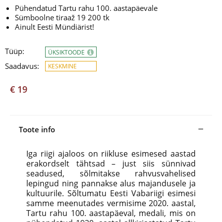
Pühendatud Tartu rahu 100. aastapäevale
Sümboolne tiraaž 19 200 tk
Ainult Eesti Mündiärist!
Tüüp:
ÜKSIKTOODE
Saadavus:
KESKMINE
€ 19
Toote info
Iga riigi ajaloos on riikluse esimesed aastad
erakordselt tähtsad – just siis sünnivad
seadused, sõlmitakse rahvusvahelised
lepingud ning pannakse alus majandusele ja
kultuurile. Sõltumatu Eesti Vabariigi esimesi
samme meenutades vermisime 2020. aastal,
Tartu rahu 100. aastapäeval, medali, mis on