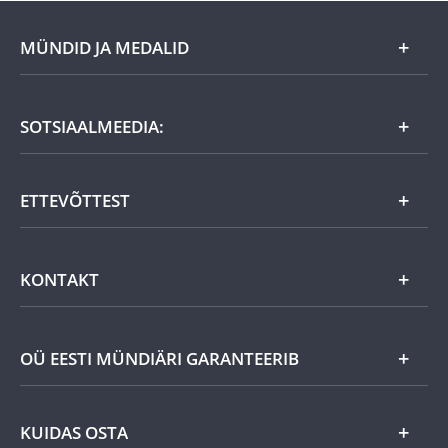
MÜNDID JA MEDALID
Kuu eripakkumine
SOTSIAALMEEDIA:
Kingiideed
ETTEVÕTTEST
Eesti tooted
Uudistooted
Eesti Mündiärist
KONTAKT
Kuld
Uudised
Hõbe
Võta meiega ühendust
OÜ EESTI MÜNDIÄRI GARANTEERIB
Helista ja telli
Muu
Kaugmeetodil sõlmitud müügilepingust taganemise vorm
Turvaline ostmine veebist
Aksessuaarid
KUIDAS OSTA