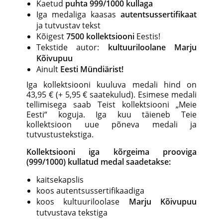
Kaetud
puhta 999/1000 kullaga
Iga medaliga kaasas
autentsussertifikaat
ja tutvustav tekst
Kõigest
7500 kollektsiooni
Eestis!
Tekstide autor:
kultuuriloolane Marju
Kõivupuu
Ainult
Eesti Mündiärist!
Iga kollektsiooni kuuluva medali hind on
43,95 € (+ 5,95 € saatekulud). Esimese medali
tellimisega saab Teist kollektsiooni „Meie
Eesti“ koguja. Iga kuu täieneb Teie
kollektsioon uue põneva medali ja
tutvustustekstiga.
Kollektsiooni iga kõrgeima prooviga
(999/1000) kullatud medal saadetakse:
kaitsekapslis
koos autentsussertifikaadiga
koos kultuuriloolase
Marju Kõivupuu
tutvustava tekstiga