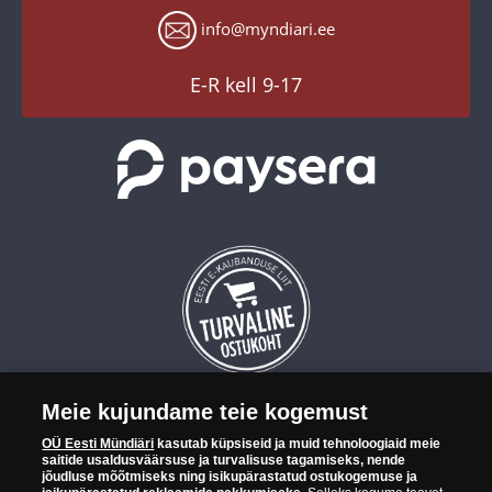
Küpsiste seaded
info@myndiari.ee
YouTube
TikTok
E-R kell 9-17
Meie kujundame teie kogemust
OÜ Eesti Mündiäri on maailma tuntumate rahapajade
OÜ Eesti Mündiäri
kasutab küpsiseid ja muid tehnoloogiaid meie
kollektsioonimüntide ja -medalite levitaja Eestis. OÜ Eesti Mündiäri
saitide usaldusväärsuse ja turvalisuse tagamiseks, nende
kuulub ettevõttele "Samlerhuset Group“.
jõudluse mõõtmiseks ning isikupärastatud ostukogemuse ja