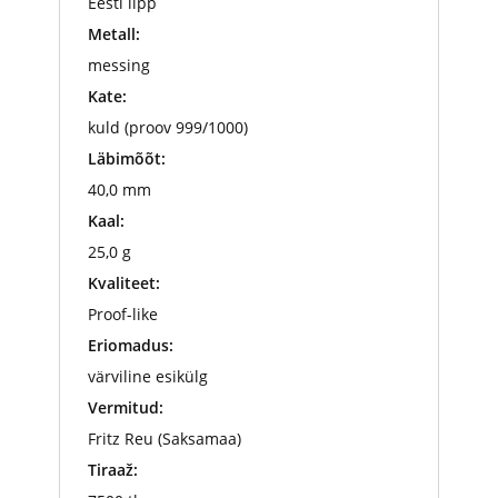
Eesti lipp
Metall:
messing
Kate:
kuld (proov 999/1000)
Läbimõõt:
40,0 mm
Kaal:
25,0 g
Kvaliteet:
Proof-like
Eriomadus:
värviline esikülg
Vermitud:
Fritz Reu (Saksamaa)
Tiraaž: