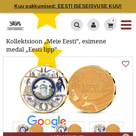
Kuu pakkumised: EESTI ISESEISVUSE KUU!
Kollektsioon „Meie Eesti”, esimene
0
medal „Eesti lipp”
Kollektsioon „Meie Eesti”, esimene
medal „Eesti lipp”
4.7 / 5