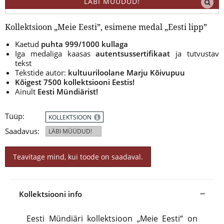
LÄBI MÜÜDUD!
Kollektsioon „Meie Eesti”, esimene medal „Eesti lipp”
Kaetud
puhta 999/1000 kullaga
Iga medaliga kaasas
autentsussertifikaat
ja tutvustav
tekst
Tekstide autor:
kultuuriloolane Marju Kõivupuu
Kõigest
7500 kollektsiooni
Eestis!
Ainult
Eesti Mündiärist!
Tüüp:
KOLLEKTSIOON
Saadavus:
LÄBI MÜÜDUD!
Teavitage mind, kui toode on saadaval.
Kollektsiooni info
Eesti Mündiäri kollektsioon „Meie Eesti“ on