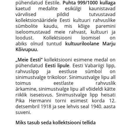
pühendatud Eestile.
Puhta 999/1000 kullaga
kaetud medalite esikülgi kaunistavad
värvilised pildid tutvustavad
kollektsionääridele Eesti kultuuri rahvuslike
sümbolite kaudu, mis kõige paremini
iseloomustavad meie rahvast, kultuuri ja
loodust. Kollektsiooni loomisel on
abiks olnud tuntud
kultuuriloolane Marju
Kõivupuu.
„Meie Eesti“
kollektsiooni esimene medal on
pühendatud
Eesti lipule
. Eesti Vabariigi lipp,
rahvuslipp ja eestluse sümbol on
sinimustvalge trikoloor. Sinimustvalge lipu all
toimus eestlaste rahvuslik
ärkamine, sinimustvalge lipu all võideldi kätte
riiklik iseseisvus. Sinimustvalge lipp heisati
Pika Hermanni torni esimest korda 12.
detsembril 1918 ja see lehvis seal 1940. aasta
suveni.
Miks tasub seda kollektsiooni tellida