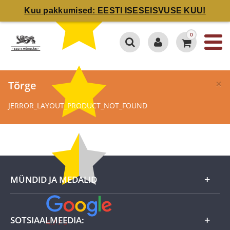
Kuu pakkumised: EESTI ISESEISVUSE KUU!
0
×
Tõrge
JERROR_LAYOUT_PRODUCT_NOT_FOUND
MÜNDID JA MEDALID
Kuu eripakkumine
SOTSIAALMEEDIA:
4.7 / 5