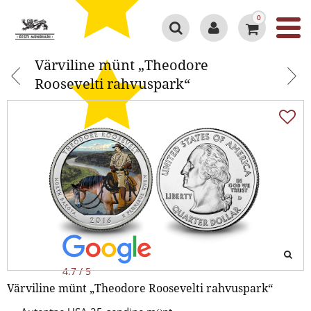
0
Värviline münt „Theodore
Värviline münt „Theodore
Roosevelti rahvuspark“
Roosevelti rahvuspark“
4.7 / 5
Värviline münt „Theodore Roosevelti rahvuspark“