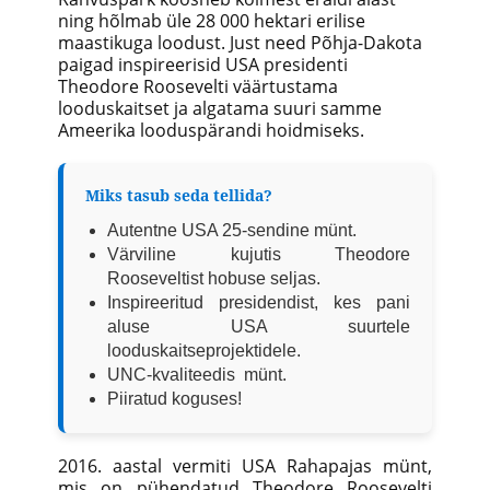
ning hõlmab üle 28 000 hektari erilise
maastikuga loodust. Just need Põhja-Dakota
paigad inspireerisid USA presidenti
Theodore Roosevelti väärtustama
looduskaitset ja algatama suuri samme
Ameerika looduspärandi hoidmiseks.
Miks tasub seda tellida?
Autentne USA 25-sendine münt.
Värviline kujutis Theodore
Rooseveltist hobuse seljas.
Inspireeritud presidendist, kes pani
aluse USA suurtele
looduskaitseprojektidele.
UNC-kvaliteedis münt.
Piiratud koguses!
2016. aastal vermiti USA Rahapajas münt,
mis on pühendatud Theodore Roosevelti