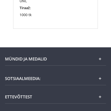
UNC
Tiraaž:
1000 tk
MÜNDID JA MEDALID
Kuu eripakkumine
SOTSIAALMEEDIA:
Kingiideed
ETTEVÕTTEST
Eesti tooted
Uudistooted