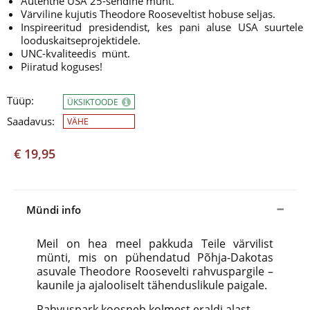
Autentne USA 25-sendine münt.
Värviline kujutis Theodore Rooseveltist hobuse seljas.
Inspireeritud presidendist, kes pani aluse USA suurtele
looduskaitseprojektidele.
UNC-kvaliteedis münt.
Piiratud koguses!
Tüüp:
ÜKSIKTOODE
Saadavus:
VÄHE
€ 19,95
Mündi info
Meil on hea meel pakkuda Teile värvilist
münti, mis on pühendatud Põhja-Dakotas
asuvale Theodore Roosevelti rahvuspargile –
kaunile ja ajalooliselt tähenduslikule paigale.
Rahvuspark koosneb kolmest eraldi alast