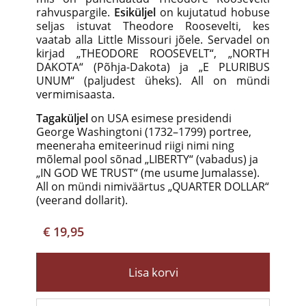
rahvuspargile.
Esiküljel
on kujutatud hobuse
seljas istuvat Theodore Roosevelti, kes
vaatab alla Little Missouri jõele. Servadel on
kirjad „THEODORE ROOSEVELT“, „NORTH
DAKOTA“ (Põhja-Dakota) ja „E PLURIBUS
UNUM“ (paljudest üheks). All on mündi
vermimisaasta.
Tagaküljel
on USA esimese presidendi
George Washingtoni (1732–1799) portree,
meeneraha emiteerinud riigi nimi ning
mõlemal pool sõnad „LIBERTY“ (vabadus) ja
„IN GOD WE TRUST“ (me usume Jumalasse).
All on mündi nimiväärtus „QUARTER DOLLAR“
(veerand dollarit).
€ 19,95
Lisa korvi