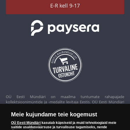
TikTok
E-R kell 9-17
OÜ Eesti Mündiäri on maailma tuntumate rahapajade
kollektsioonimüntide ja -medalite levitaja Eestis. OÜ Eesti Mündiäri
kuulub ettevõttele "Samlerhuset Group“.
Meie kujundame teie kogemust
Euroopa ühel suuremal mündilevitajate grupil "Samlerhuset
Group" on allüksused 14 Euroopa riigis. Ettevõtete grupile kuulub
OÜ Eesti Mündiäri
kasutab küpsiseid ja muid tehnoloogiaid meie
saitide usaldusväärsuse ja turvalisuse tagamiseks, nende
Norra vanim, endine riiklik rahapaja, mis tegutseb alates 1686.