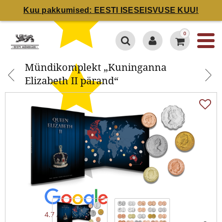
Kuu pakkumised: EESTI ISESEISVUSE KUU!
Mündikomplekt „Kuninganna
0
Elizabeth II pärand“
Mündikomplekt „Kuninganna
Elizabeth II pärand“
4.7 / 5