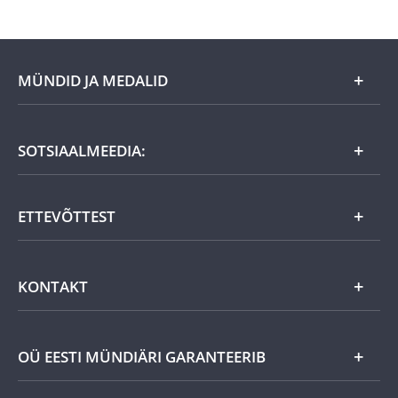
MÜNDID JA MEDALID
Kuu eripakkumine
SOTSIAALMEEDIA:
Kingiideed
ETTEVÕTTEST
Eesti tooted
Uudistooted
Eesti Mündiärist
KONTAKT
Kuld
Uudised
Hõbe
Võta meiega ühendust
OÜ EESTI MÜNDIÄRI GARANTEERIB
Helista ja telli
Muu