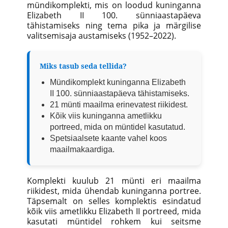
mündikomplekti, mis on loodud kuninganna
Elizabeth II 100. sünniaastapäeva
tähistamiseks ning tema pika ja märgilise
valitsemisaja austamiseks (1952–2022).
Miks tasub seda tellida?
Mündikomplekt kuninganna Elizabeth
II 100. sünniaastapäeva tähistamiseks.
21 münti maailma erinevatest riikidest.
Kõik viis kuninganna ametlikku
portreed, mida on müntidel kasutatud.
Spetsiaalsete kaante vahel koos
maailmakaardiga.
Komplekti kuulub 21 münti eri maailma
riikidest, mida ühendab kuninganna portree.
Täpsemalt on selles komplektis esindatud
kõik viis ametlikku Elizabeth II portreed, mida
kasutati müntidel rohkem kui seitsme