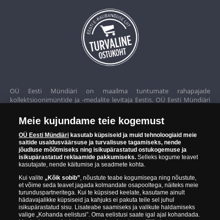
OÜ Eesti Mündiäri on maailma tuntumate rahapajade
kollektsioonimüntide ja -medalite levitaja Eestis. OÜ Eesti Mündiäri
kuulub ettevõttele "Samlerhuset Group“.
Meie kujundame teie kogemust
Euroopa ühel suuremal mündilevitajate grupil "Samlerhuset
Group" on allüksused 14 Euroopa riigis. Ettevõtete grupile kuulub
OÜ Eesti Mündiäri
kasutab küpsiseid ja muid tehnoloogiaid meie
saitide usaldusväärsuse ja turvalisuse tagamiseks, nende
Norra vanim, endine riiklik rahapaja, mis tegutseb alates 1686.
jõudluse mõõtmiseks ning isikupärastatud ostukogemuse ja
aastast. Norra mündikoda valmistab mõningaid ametlikke Norra ja
isikupärastatud reklaamide pakkumiseks.
Selleks kogume teavet
teiste riikide münte ning vermib igal aastal ka Nobeli rahupreemia
kasutajate, nende käitumise ja seadmete kohta.
medaleid.
Kui valite
„Kõik sobib”
, nõustute teabe kogumisega ning nõustute,
et võime seda teavet jagada kolmandate osapooltega, näiteks meie
OÜ Eesti Mündiäri spetsialistid täiendavad pidevalt oma teadmisi,
turunduspartneritega. Kui te küpsised keelate, kasutame ainult
külastades näitusi ja oksjoneid kogu maailmas. Tänu sellele pakub
hädavajalikke küpsiseid ja kahjuks ei pakuta teile sel juhul
ettevõte oma klientidele ainult kõrgeima kvaliteediga tooteid.
isikupärastatud sisu. Lisateabe saamiseks ja valikute haldamiseks
valige „Kohanda eelistusi”. Oma eelistusi saate igal ajal kohandada.