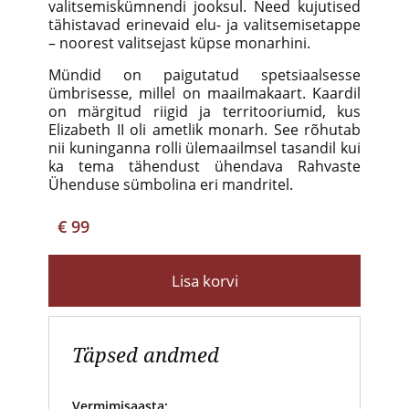
valitsemiskümnendi jooksul. Need kujutised
tähistavad erinevaid elu- ja valitsemisetappe
– noorest valitsejast küpse monarhini.
Mündid on paigutatud spetsiaalsesse
ümbrisesse, millel on maailmakaart. Kaardil
on märgitud riigid ja territooriumid, kus
Elizabeth II oli ametlik monarh. See rõhutab
nii kuninganna rolli ülemaailmsel tasandil kui
ka tema tähendust ühendava Rahvaste
Ühenduse sümbolina eri mandritel.
€ 99
Lisa korvi
Täpsed andmed
Vermimisaasta: