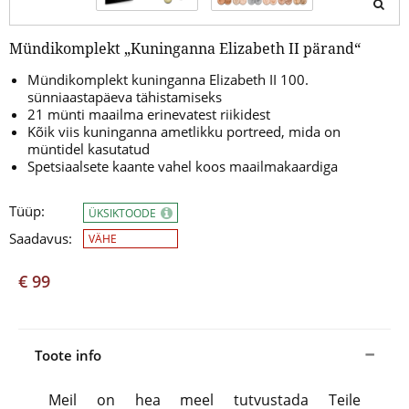
Mündikomplekt „Kuninganna Elizabeth II pärand“
Mündikomplekt kuninganna Elizabeth II 100.
sünniaastapäeva tähistamiseks
21 münti maailma erinevatest riikidest
Kõik viis kuninganna ametlikku portreed, mida on
müntidel kasutatud
Spetsiaalsete kaante vahel koos maailmakaardiga
Tüüp:
ÜKSIKTOODE
Saadavus:
VÄHE
€ 99
Toote info
Meil on hea meel tutvustada Teile