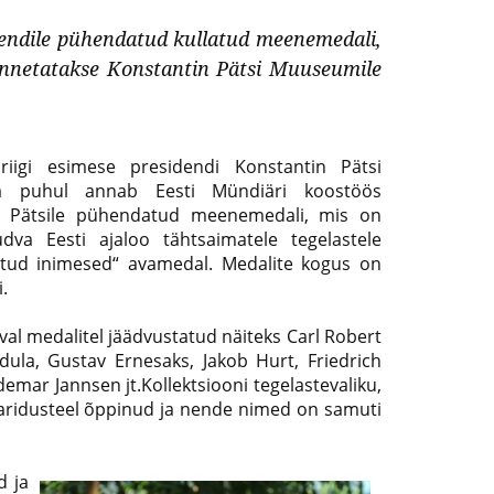
dendile pühendatud kullatud meenemedali,
 annetatakse Konstantin Pätsi Muuseumile
iigi esimese presidendi Konstantin Pätsi
va puhul annab Eesti Mündiäri koostöös
n Pätsile pühendatud meenemedali, mis on
õudva Eesti ajaloo tähtsaimatele tegelastele
untud inimesed“ avamedal. Medalite kogus on
.
val medalitel jäädvustatud näiteks Carl Robert
la, Gustav Ernesaks, Jakob Hurt, Friedrich
emar Jannsen jt.Kollektsiooni tegelastevaliku,
 haridusteel õppinud ja nende nimed on samuti
d ja