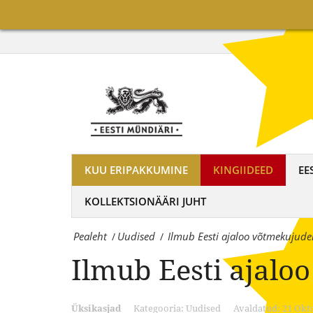
sari
Ilmub
|
Eesti
OÜ
ajaloo
Eesti
võtmekujudele
Mündiäri
pühendatud
on
medalite
maailma
KUU ERIPAKKUMINE
KINGIIDEED
EE
sari
tuntumate
KOLLEKTSIONÄÄRI JUHT
|
rahapajade
Pealeht
Uudised
Ilmub Eesti ajaloo võtmekujude
OÜ
/
/
kollektsioonimüntide
Ilmub Eesti ajalo
Eesti
ja
Mündiäri
-
Üksikasjad
Kategooria:
Uudised
Avaldatud: 21 Okt
on
medalite