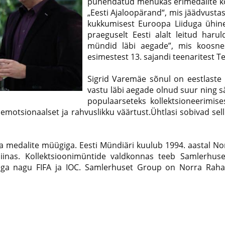
pühendatud menukas erimedalite 
„Eesti Ajaloopärand“, mis jäädvustas
kukkumisest Euroopa Liiduga ühinem
praeguselt Eesti alalt leitud harul
mündid läbi aegade”, mis koosne
esimestest 13. sajandi teenaritest T
Sigrid Varemäe sõnul on eestlaste 
vastu läbi aegade olnud suur ning 
populaarseteks kollektsioneerimise
 emotsionaalset ja rahvuslikku väärtust.Ühtlasi sobivad sel
ja medalite müügiga. Eesti Mündiäri kuulub 1994. aastal N
iinas. Kollektsioonimüntide valdkonnas teeb Samlerhus
tega nagu FIFA ja IOC. Samlerhuset Group on Norra Rahap