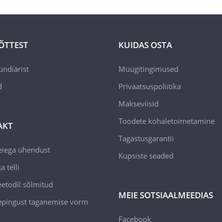
ÕTTEST
KUIDAS OSTA
ündiärist
Müügitingimused
d
Privaatsuspoliitika
Makseviisid
Toodete kohaletoimetamine
AKT
Tagastusgarantii
eiega ühendust
Küpsiste seaded
a telli
todil sõlmitud
MEIE SOTSIAALMEEDIAS
epingust taganemise vorm
Facebook