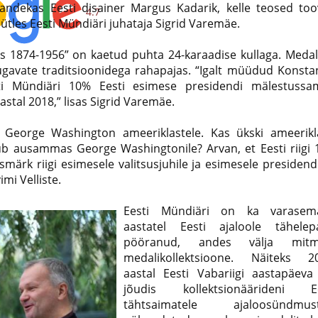
 andekas Eesti disainer Margus Kadarik, kelle teosed to
4.7
 ütles Eesti Mündiäri juhataja Sigrid Varemäe.
s 1874-1956” on kaetud puhta 24-karaadise kullaga. Meda
gavate traditsioonidega rahapajas. “Igalt müüdud Konsta
ti Mündiäri 10% Eesti esimese presidendi mälestussa
astal 2018,” lisas Sigrid Varemäe.
s George Washington ameeriklastele. Kas ükski ameerik
dub ausammas George Washingtonile? Arvan, et Eesti riigi 
ärk riigi esimesele valitsusjuhile ja esimesele presidendi
mi Velliste.
Eesti Mündiäri on ka varasema
aastatel Eesti ajaloole tähelep
pööranud, andes välja mitm
medalikollektsioone. Näiteks 20
aastal Eesti Vabariigi aastapäeva
jõudis kollektsionäärideni Ee
tähtsaimatele ajaloosündmust