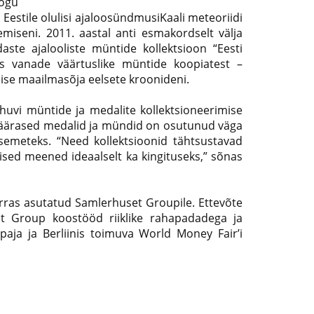
kogu
 Eestile olulisi ajaloosündmusiKaali meteoriidi
iseni. 2011. aastal anti esmakordselt välja
daste ajalooliste müntide kollektsioon “Eesti
s vanade väärtuslike müntide koopiatest –
eise maailmasõja eelsete kroonideni.
huvi müntide ja medalite kollektsioneerimise
säärased medalid ja mündid on osutunud väga
semeteks. “Need kollektsioonid tähtsustavad
lised meened ideaalselt ka kingituseks,” sõnas
orras asutatud Samlerhuset Groupile. Ettevõte
et Group koostööd riiklike rahapadadega ja
aja ja Berliinis toimuva World Money Fair’i