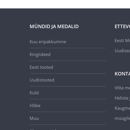
MÜNDID JA MEDALID
ETTEV
Eesti M
Kuu eripakkumine
Uudise
Kingiideed
Eesti tooted
KONT
Uudistooted
Võta m
Kuld
Helista j
Hõbe
Kaugmee
Muu
müügil