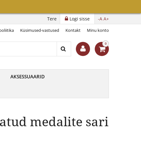
Tere
Logi sisse
-A
A+
oliitika
Küsimused-vastused
Kontakt
Minu konto
0
AKSESSUAARID
atud medalite sari