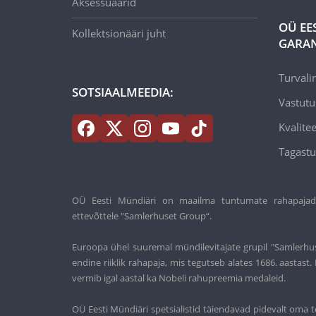
Aksessuaarid
OÜ EE
Kollektsionääri juht
GARAN
Turvali
SOTSIAALMEEDIA:
Vastutu
Kvalitee
Tagastu
OÜ Eesti Mündiäri on maailma tuntumate rahapajade k
ettevõttele "Samlerhuset Group“.
Euroopa ühel suuremal mündilevitajate grupil "Samlerhus
endine riiklik rahapaja, mis tegutseb alates 1686. aastas
vermib igal aastal ka Nobeli rahupreemia medaleid.
OÜ Eesti Mündiäri spetsialistid täiendavad pidevalt oma t