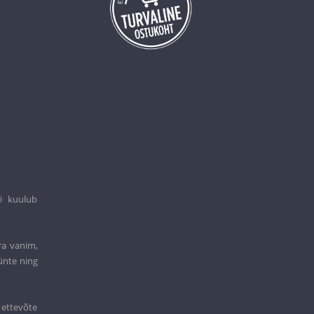
i kuulub
ra vanim,
ünte ning
 ettevõte