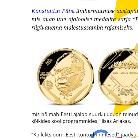
maailma
Konstantin Pätsi
ümbermatmise aastapäev
levitaja
mis avab uue ajaloolise medalite sarja 
tuntumate
Eestis
riigivanema mälestussamba rajamiseks.
rahapajade
kollektsioonimüntide
ja
-
medalite
levitaja
Eestis
mis hõlmab Eesti ajaloo suurkujud, on teinud
kõikides kooliprogrammides,” lisas Arjakas.
“Kollektsioon „Eesti tuntud inimesed” jäädvus