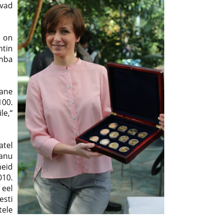
ovad
l on
ntin
mba
lane
100.
le,“
tel
anu
eid
10.
 eel
sti
ele