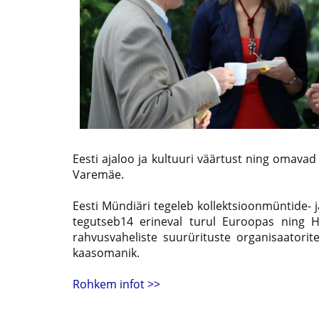
Eesti ajaloo ja kultuuri väärtust ning omavad
Varemäe.
Eesti Mündiäri tegeleb kollektsioonmüntide- 
tegutseb14 erineval turul Euroopas ning H
rahvusvaheliste suurürituste organisaatori
kaasomanik.
Rohkem infot >>