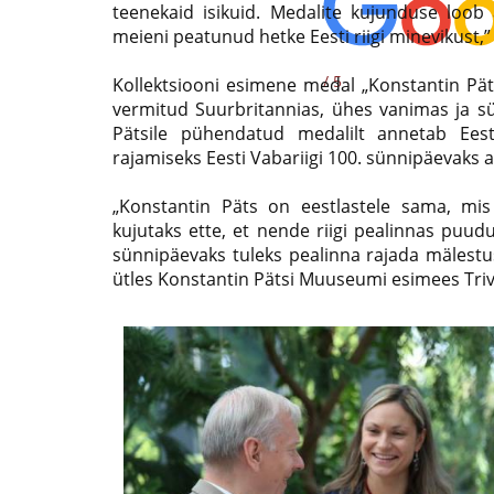
teenekaid isikuid. Medalite kujunduse loob
meieni peatunud hetke Eesti riigi minevikust,”
/ 5
Kollektsiooni esimene medal „Konstantin Pät
vermitud Suurbritannias, ühes vanimas ja sü
Pätsile pühendatud medalilt annetab Ees
rajamiseks Eesti Vabariigi 100. sünnipäevaks a
„Konstantin Päts on eestlastele sama, mi
kujutaks ette, et nende riigi pealinnas puu
sünnipäevaks tuleks pealinna rajada mälestusm
ütles Konstantin Pätsi Muuseumi esimees Trivi