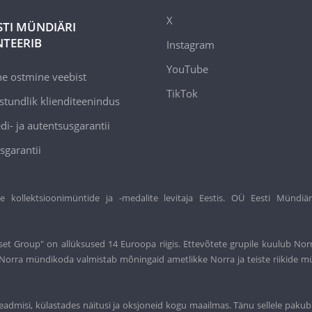
X
STI MÜNDIÄRI
TEERIB
Instagram
YouTube
ne ostmine veebist
TikTok
stundlik klienditeenindus
di- ja autentsusgarantii
sgarantii
ollektsioonimüntide ja -medalite levitaja Eestis. OÜ Eesti Mündiär
et Group" on allüksused 14 Euroopa riigis. Ettevõtete grupile kuulub Nor
t. Norra mündikoda valmistab mõningaid ametlikke Norra ja teiste riikide m
eadmisi, külastades näitusi ja oksjoneid kogu maailmas. Tänu sellele pakub