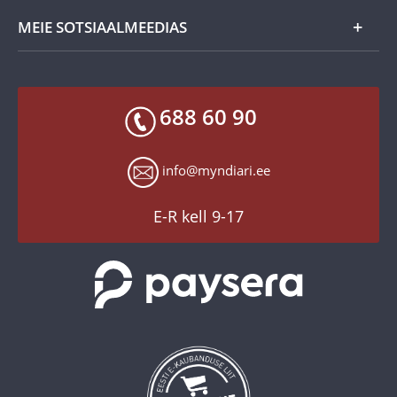
Kvaliteedi- ja autentsusgarantii
Müügitingimused
MEIE SOTSIAALMEEDIAS
Tagastusgarantii
Privaatsuspoliitika
Makseviisid
Facebook
Toodete kohaletoimetamine
688 60 90
X
Tagastusgarantii
Instagram
Küpsiste seaded
info@myndiari.ee
YouTube
TikTok
E-R kell 9-17