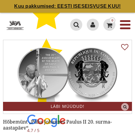
Kuu pakkumised: EESTI ISESEISVUSE KUU!
0
LÄBI MÜÜDUD!
Hõbemünt „Püha Johannes Paulus II 20. surma-
aastapäev“
4.7 / 5