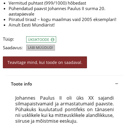
Vermitud puhtast (999/1000) hõbedast
Pühendatud paavst Johannes Paulus II surma 20.
aastapäevale
Piiratud tiraaž – kogu maailmas vaid 2005 eksemplari!
Ainult Eesti Mündiärist!
Tüüp:
ÜKSIKTOODE
Saadavus:
LÄBI MÜÜDUD!
Teavitage mind, kui toode on saadaval.
Toote info
Johannes Paulus II oli üks XX sajandi
silmapaistvamaid ja armastatumaid paavste.
Pühakuks kuulutatud pontifeks on tänaseni
nii usklikele kui ka mitteusklikele alandlikkuse,
siiruse ja mõistmise eeskuju.