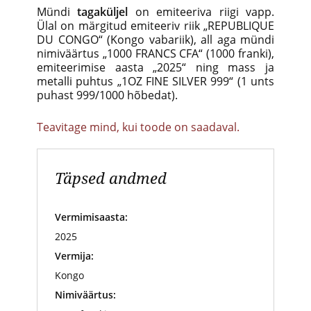
Mündi
tagaküljel
on emiteeriva riigi vapp.
Ülal on märgitud emiteeriv riik „REPUBLIQUE
DU CONGO“ (Kongo vabariik), all aga mündi
nimiväärtus „1000 FRANCS CFA“ (1000 franki),
emiteerimise aasta „2025“ ning mass ja
metalli puhtus „1OZ FINE SILVER 999“ (1 unts
puhast 999/1000 hõbedat).
Teavitage mind, kui toode on saadaval.
Täpsed andmed
Vermimisaasta:
2025
Vermija:
Kongo
Nimiväärtus: