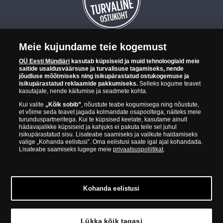
Meie kujundame teie kogemust
OÜ Eesti Mündiäri on maailma tuntumate rahapajade
OÜ Eesti Mündiäri
kasutab küpsiseid ja muid tehnoloogiaid meie
kollektsioonimüntide ja -medalite levitaja Eestis. OÜ Eesti Mündiäri
saitide usaldusväärsuse ja turvalisuse tagamiseks, nende
kuulub ettevõttele "Samlerhuset Group“.
jõudluse mõõtmiseks ning isikupärastatud ostukogemuse ja
isikupärastatud reklaamide pakkumiseks.
Selleks kogume teavet
Euroopa ühel suuremal mündilevitajate grupil "Samlerhuset
kasutajate, nende käitumise ja seadmete kohta.
Group" on allüksused 14 Euroopa riigis. Ettevõtete grupile kuulub
Kui valite
„Kõik sobib”
, nõustute teabe kogumisega ning nõustute,
Norra vanim, endine riiklik rahapaja, mis tegutseb alates 1686.
et võime seda teavet jagada kolmandate osapooltega, näiteks meie
aastast. Norra mündikoda valmistab mõningaid ametlikke Norra ja
turunduspartneritega. Kui te küpsised keelate, kasutame ainult
teiste riikide münte ning vermib igal aastal ka Nobeli rahupreemia
hädavajalikke küpsiseid ja kahjuks ei pakuta teile sel juhul
isikupärastatud sisu. Lisateabe saamiseks ja valikute haldamiseks
medaleid.
valige „Kohanda eelistusi”. Oma eelistusi saate igal ajal kohandada.
Lisateabe saamiseks lugege meie
privaatsuspoliitikat
.
OÜ Eesti Mündiäri spetsialistid täiendavad pidevalt oma teadmisi,
külastades näitusi ja oksjoneid kogu maailmas. Tänu sellele pakub
ettevõte oma klientidele ainult kõrgeima kvaliteediga tooteid.
Kohanda eelistusi
Lükka kõik tagasi