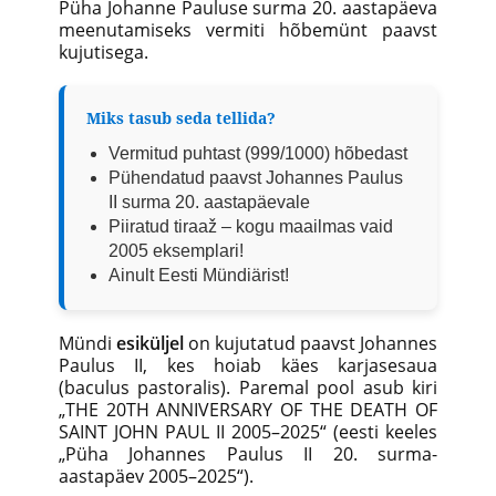
Püha Johanne Pauluse surma 20. aastapäeva
meenutamiseks vermiti hõbemünt paavst
kujutisega.
Miks tasub seda tellida?
Vermitud puhtast (999/1000) hõbedast
Pühendatud paavst Johannes Paulus
II surma 20. aastapäevale
Piiratud tiraaž – kogu maailmas vaid
2005 eksemplari!
Ainult Eesti Mündiärist!
Mündi
esiküljel
on kujutatud paavst Johannes
Paulus II, kes hoiab käes karjasesaua
(baculus pastoralis). Paremal pool asub kiri
„THE 20TH ANNIVERSARY OF THE DEATH OF
SAINT JOHN PAUL II 2005–2025“ (eesti keeles
„Püha Johannes Paulus II 20. surma-
aastapäev 2005–2025“).