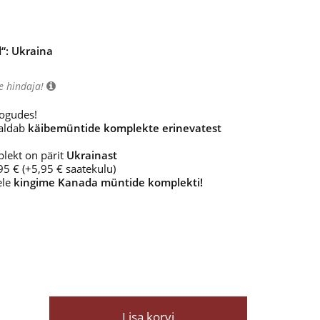
“: Ukraina
e hindaja!
ogudes!
saldab
käibemüntide komplekte erinevatest
lekt on pärit
Ukrainast
95 € (+5,95 € saatekulu)
ele
kingime Kanada müntide komplekti!
Lisa korvi