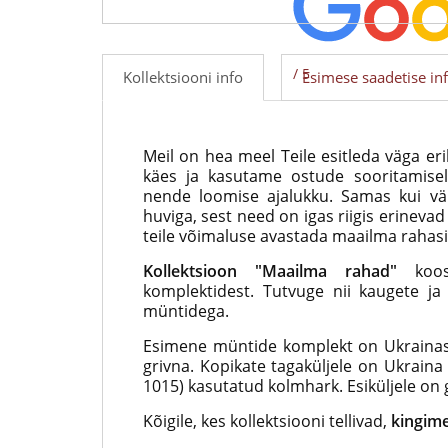
/ 5
Kollektsiooni info
Esimese saadetise in
Meil on hea meel Teile esitleda väga eril
käes ja kasutame ostude sooritamise
nende loomise ajalukku. Samas kui vä
huviga, sest need on igas riigis erinev
teile võimaluse avastada maailma rahas
Kollektsioon "Maailma rahad"
koosn
komplektidest. Tutvuge nii kaugete ja 
müntidega.
Esimene müntide komplekt on Ukrainast. 
grivna. Kopikate tagaküljele on Ukraina 
1015) kasutatud kolmhark. Esiküljele on
Kõigile, kes kollektsiooni tellivad,
kingim