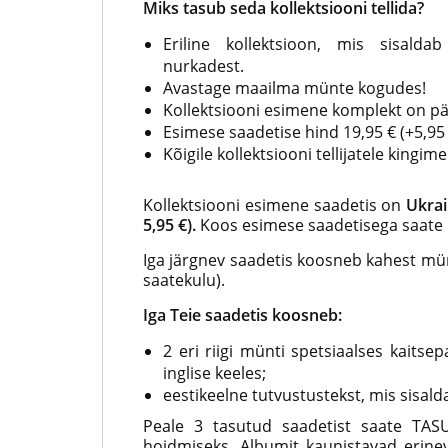
Miks tasub seda kollektsiooni tellida?
Eriline kollektsioon, mis sisald
nurkadest.
Avastage maailma münte kogudes!
Kollektsiooni esimene komplekt on pä
Esimese saadetise hind 19,95 € (+5,95
Kõigile kollektsiooni tellijatele king
Kollektsiooni esimene saadetis on
Ukrai
5,95 €).
Koos esimese saadetisega saate 
Iga järgnev saadetis koosneb kahest mün
saatekulu).
Iga Teie saadetis koosneb:
2 eri riigi münti spetsiaalses kaitse
inglise keeles;
eestikeelne tutvustustekst, mis sisalda
Peale 3 tasutud saadetist saate TAS
hoidmiseks. Albumit kaunistavad erinevat