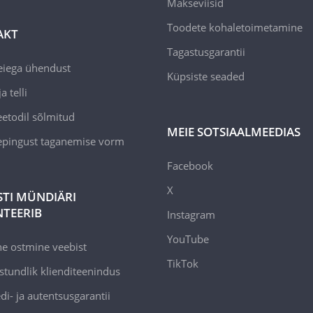
Makseviisid
Toodete kohaletoimetamine
AKT
Tagastusgarantii
eiega ühendust
Küpsiste seaded
a telli
todil sõlmitud
MEIE SOTSIAALMEEDIAS
epingust taganemise vorm
Facebook
X
STI MÜNDIÄRI
TEERIB
Instagram
YouTube
ne ostmine veebist
TikTok
stundlik klienditeenindus
di- ja autentsusgarantii