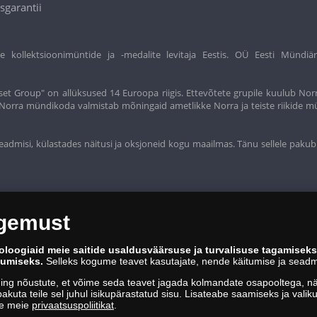
sgarantii
ollektsioonimüntide ja -medalite levitaja Eestis. OÜ Eesti Mündiär
et Group" on allüksused 14 Euroopa riigis. Ettevõtete grupile kuulub Nor
t. Norra mündikoda valmistab mõningaid ametlikke Norra ja teiste riikide m
eadmisi, külastades näitusi ja oksjoneid kogu maailmas. Tänu sellele pakub
ogemust
oloogiaid meie saitide usaldusväärsuse ja turvalisuse tagamisek
kumiseks.
Selleks kogume teavet kasutajate, nende käitumise ja seadm
ing nõustute, et võime seda teavet jagada kolmandate osapooltega, näi
akuta teile sel juhul isikupärastatud sisu. Lisateabe saamiseks ja vali
ge meie
privaatsuspoliitikat
.
4, 10151 Tallinn | 688 60 90