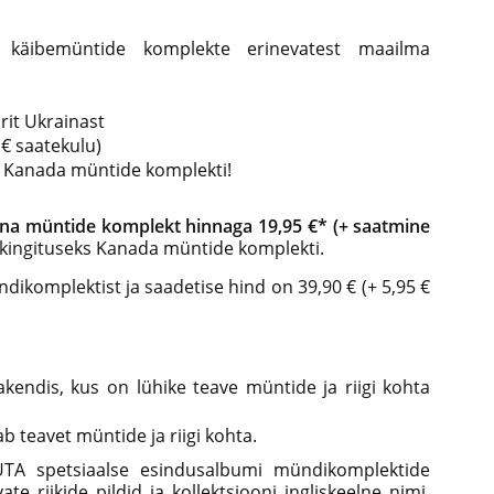
ab käibemüntide komplekte erinevatest maailma
rit Ukrainast
 € saatekulu)
ime Kanada müntide komplekti!
na müntide komplekt hinnaga 19,95 €
*
(+ saatmine
kingituseks Kanada müntide komplekti.
dikomplektist ja saadetise hind on 39,90 € (+ 5,95 €
pakendis, kus on lühike teave müntide ja riigi kohta
b teavet müntide ja riigi kohta.
UTA spetsiaalse esindusalbumi mündikomplektide
e riikide pildid ja kollektsiooni ingliskeelne nimi.