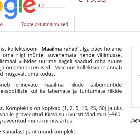
4.7
fo
Toote ostutingimused
ist kollektsiooni
"Maailma rahad".
Iga päev hoiame
l oma riigi münte, süvenemata nende välimusse,
lismaal viibides uurime sageli saadud raha suure
ad ja omamoodi erilised. Meie uus kollektsioon annab
id mugavalt oma kodus.
eb erinevate maailma riikide käibemüntide
eksootiliste kui ka lähemate ja tuntumate riikide
Komplektis on kopikad (1, 2, 5, 10, 25, 50) ja üks
vapile graveeritud Kiievi suurvürsti Vladimiri (~960-
Jaga
 graveeritud mündi nimiväärtus.
e
Kanadast pärit mündikomplekti.