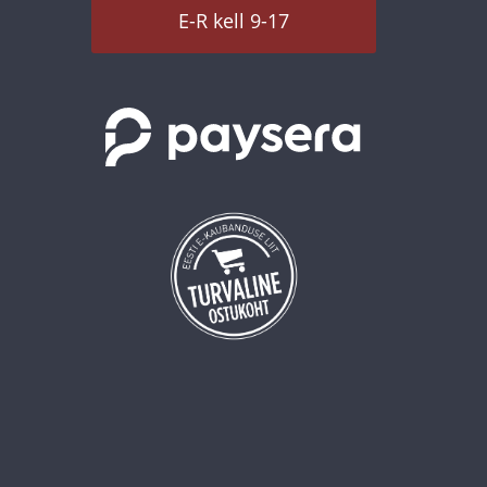
E-R kell 9-17
€ 19,95
Lisa korvi