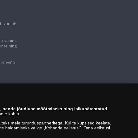
i kuulub
ra vanim,
ünte ning
 ettevõte
s, nende jõudluse mõõtmiseks ning isikupärastatud
ete kohta.
teks meie turunduspartneritega. Kui te küpsised keelate,
kute haldamiseks valige „Kohanda eelistusi”. Oma eelistusi