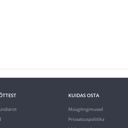
ÕTTEST
KUIDAS OSTA
ündiärist
Müügitingimused
d
Privaatsuspoliitika