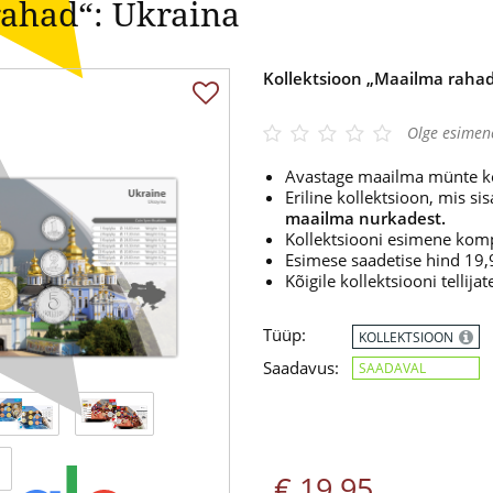
rahad“: Ukraina
Kollektsioon „Maailma rahad
Olge esimen
Avastage maailma münte k
Eriline kollektsioon, mis si
maailma nurkadest.
Kollektsiooni esimene komp
Esimese saadetise hind 19,
Kõigile kollektsiooni tellijat
Tüüp:
KOLLEKTSIOON
Saadavus:
SAADAVAL
€ 19,95