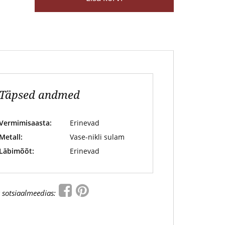
Täpsed andmed
Vermimisaasta:
Erinevad
Metall:
Vase-nikli sulam
Läbimõõt:
Erinevad
 sotsiaalmeedias: