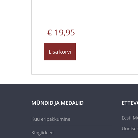
€ 19,95
Lisa korvi
MÜNDID JA MEDALID
ETTEV
Eesti M
Kuu eripakkumine
Uudise
Kingiideed