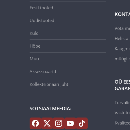
Eesti tooted
KONT
Uudistooted
Võta m
Kuld
Helista j
Hõbe
Kaugmee
Muu
müügil
Aksessuaarid
OÜ EE
Kollektsionääri juht
GARAN
Turvali
SOTSIAALMEEDIA:
Vastutu
Kvalitee