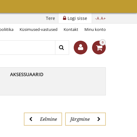
raina
Tere
Logi sisse
-A
A+
oliitika
Küsimused-vastused
Kontakt
Minu konto
0
AKSESSUAARID
Eelmine
Järgmine