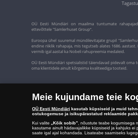
Tagastu
OÜ Eesti Mündiäri on maailma tuntumate rahapajade k
ettevõttele "Samlerhuset Group“.
Euroopa ühel suuremal mündilevitajate grupil "Samlerhus
endine riiklik rahapaja, mis tegutseb alates 1686. aastas
vermib igal aastal ka Nobeli rahupreemia medaleid.
OÜ Eesti Mündiäri spetsialistid täiendavad pidevalt oma t
oma klientidele ainult kõrgeima kvaliteediga tooteid.
Meie kujundame teie k
OÜ Eesti Mündiäri
kasutab küpsiseid ja muid tehn
ostukogemuse ja isikupärastatud reklaamide pak
Kui valite
„Kõik sobib”
, nõustute teabe kogumisega n
kasutame ainult hädavajalikke küpsiseid ja kahjuks ei p
saate igal ajal kohandada. Lisateabe saamiseks luge
© Copyright 2026 - OÜ Eesti Mündiäri | Hobujaama 