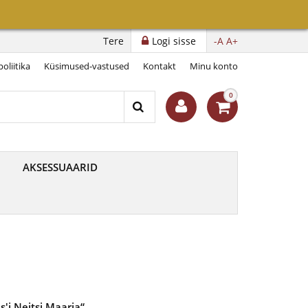
Tere
Logi sisse
-A
A+
oliitika
Küsimused-vastused
Kontakt
Minu konto
0
AKSESSUAARID
'i Neitsi Maarja“