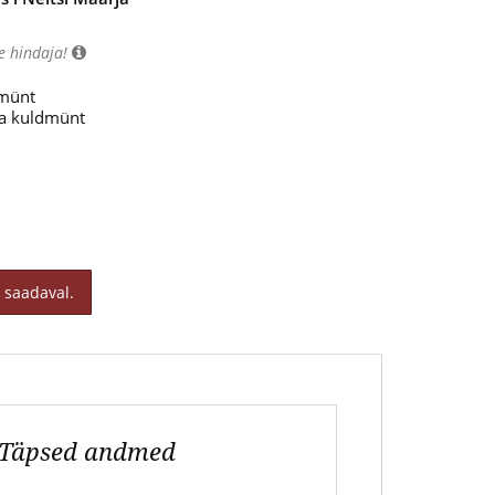
e hindaja!
 münt
ja kuldmünt
 saadaval.
Täpsed andmed