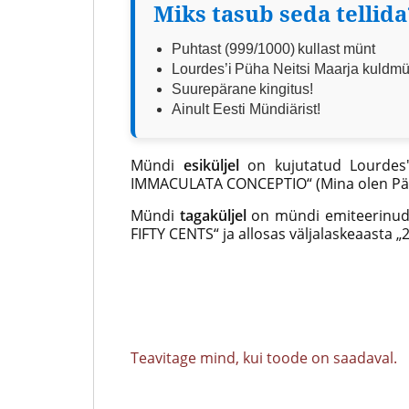
levitaja
Miks tasub seda tellida
Eestis
Puhtast (999/1000) kullast münt
/ 5
Lourdes’i Püha Neitsi Maarja kuldmü
Suurepärane kingitus!
Ainult Eesti Mündiärist!
Mündi
esiküljel
on kujutatud Lourdes'
IMMACULATA CONCEPTIO“ (Mina olen Pär
Mündi
tagaküljel
on mündi emiteerinud 
FIFTY CENTS“ ja allosas väljalaskeaasta „
Teavitage mind, kui toode on saadaval.