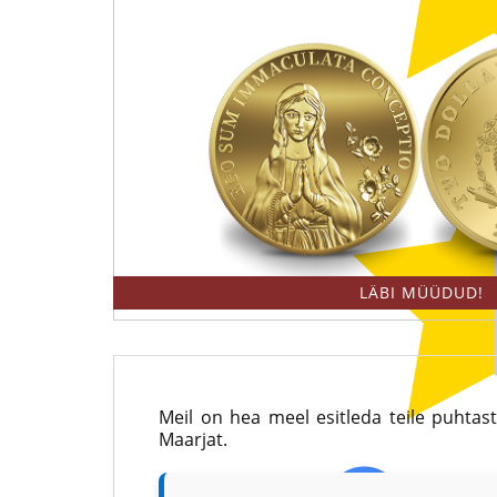
|
rahapajade
OÜ
kollektsioonimüntide
Eesti
ja
Mündiäri
-
on
medalite
maailma
levitaja
tuntumate
Eestis
LÄBI MÜÜDUD!
rahapajade
kollektsioonimüntide
ja
Meil on hea meel esitleda teile puhtast
-
Maarjat.
medalite