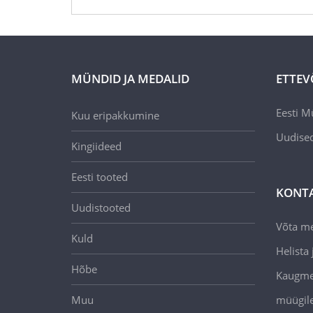
MÜNDID JA MEDALID
ETTEV
Eesti M
Kuu eripakkumine
Uudise
Kingiideed
Eesti tooted
KONT
Uudistooted
Võta m
Kuld
Helista j
Hõbe
Kaugmee
Muu
müügil