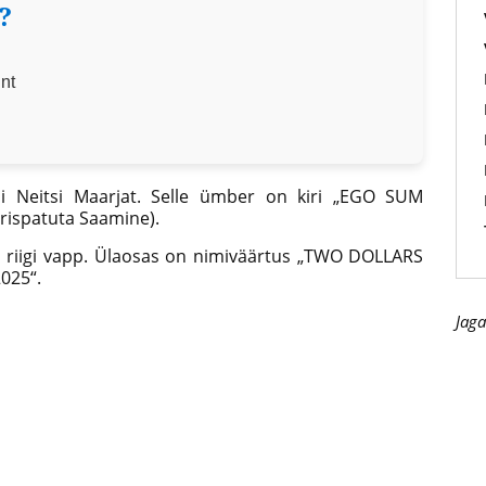
?
4.7
nt
i Neitsi Maarjat. Selle ümber on kiri „EGO SUM
ispatuta Saamine).
riigi vapp. Ülaosas on nimiväärtus „TWO DOLLARS
2025“.
Jaga