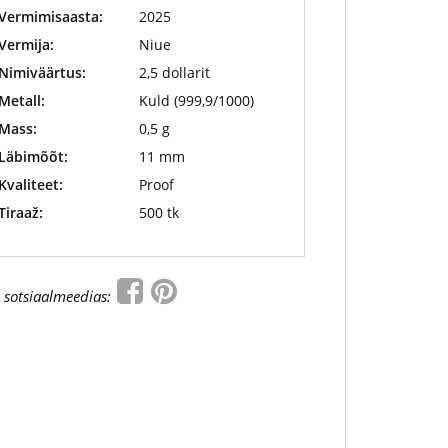
Vermimisaasta:
2025
Vermija:
Niue
Nimiväärtus:
2,5 dollarit
Metall:
Kuld (999,9/1000)
Mass:
0,5 g
Läbimõõt:
11 mm
Kvaliteet:
Proof
Tiraaž:
500 tk
 sotsiaalmeedias: