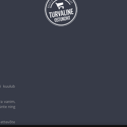
i kuulub
ra vanim,
ünte ning
 ettevõte