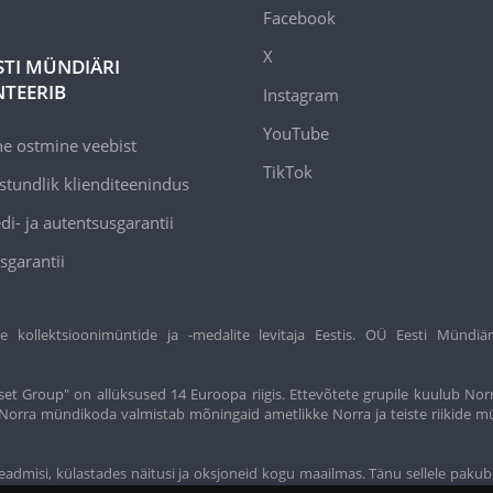
Facebook
X
STI MÜNDIÄRI
TEERIB
Instagram
YouTube
ne ostmine veebist
TikTok
stundlik klienditeenindus
di- ja autentsusgarantii
sgarantii
ollektsioonimüntide ja -medalite levitaja Eestis. OÜ Eesti Mündiär
et Group" on allüksused 14 Euroopa riigis. Ettevõtete grupile kuulub Nor
t. Norra mündikoda valmistab mõningaid ametlikke Norra ja teiste riikide m
eadmisi, külastades näitusi ja oksjoneid kogu maailmas. Tänu sellele pakub