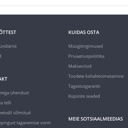
ÕTTEST
KUIDAS OSTA
ündiärist
Müügitingimused
d
Privaatsuspoliitika
Makseviisid
Toodete kohaletoimetamine
AKT
Tagastusgarantii
eiega ühendust
Küpsiste seaded
a telli
todil sõlmitud
MEIE SOTSIAALMEEDIAS
epingust taganemise vorm