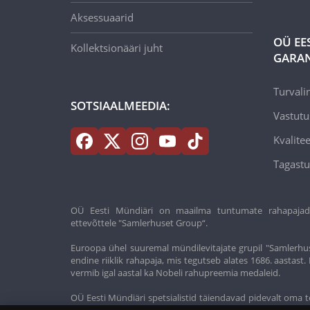
Aksessuaarid
OÜ EE
Kollektsionääri juht
GARAN
Turvali
SOTSIAALMEEDIA:
Vastutu
Kvalitee
Tagastu
OÜ Eesti Mündiäri on maailma tuntumate rahapajade k
ettevõttele "Samlerhuset Group“.
Euroopa ühel suuremal mündilevitajate grupil "Samlerhus
endine riiklik rahapaja, mis tegutseb alates 1686. aastas
vermib igal aastal ka Nobeli rahupreemia medaleid.
OÜ Eesti Mündiäri spetsialistid täiendavad pidevalt oma t