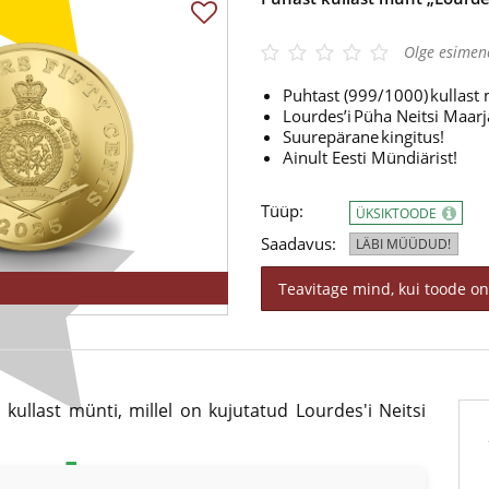
Olge esimen
Puhtast (999/1000) kullast
Lourdes’i Püha Neitsi Maar
Suurepärane kingitus!
Ainult Eesti Mündiärist!
Tüüp:
ÜKSIKTOODE
Saadavus:
LÄBI MÜÜDUD!
Teavitage mind, kui toode on
 kullast münti, millel on kujutatud Lourdes'i Neitsi