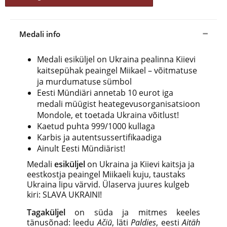
Medali info
Medali esiküljel on Ukraina pealinna Kiievi
kaitsepühak peaingel Miikael – võitmatuse
ja murdumatuse sümbol
Eesti Mündiäri annetab 10 eurot iga
medali müügist heategevusorganisatsioon
Mondole, et toetada Ukraina võitlust!
Kaetud puhta 999/1000 kullaga
Karbis ja autentsussertifikaadiga
Ainult Eesti Mündiärist!
Medali
esiküljel
on Ukraina ja Kiievi kaitsja ja
eestkostja peaingel Miikaeli kuju, taustaks
Ukraina lipu värvid. Ülaserva juures kulgeb
kiri: SLAVA UKRAINI!
Tagaküljel
on süda ja mitmes keeles
tänusõnad: leedu
Ačiū
, läti
Paldies
, eesti
Aitäh