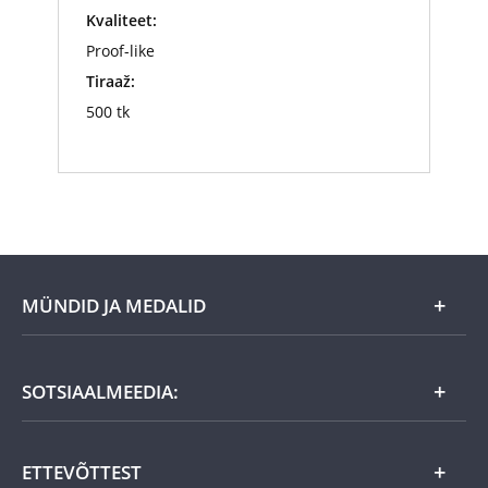
Kvaliteet:
Proof-like
Tiraaž:
500 tk
MÜNDID JA MEDALID
Kuu eripakkumine
SOTSIAALMEEDIA:
Kingiideed
ETTEVÕTTEST
Eesti tooted