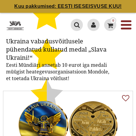
Kuu pakkumised: EESTI ISESEISVUSE KUU!
Ukraina vabadusvõitlusele
0
pühendatud kullatud medal
„Slava Ukraini!“
Ukraina vabadusvõitlusele
pühendatud kullatud medal „Slava
Ukraini!“
Eesti Mündiäri annetab 10 eurot iga medali
müügist heategevusorganisatsioon Mondole,
et toetada Ukraina võitlust!
4.7 / 5