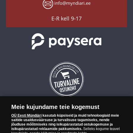
Küpsiste seaded
info@myndiari.ee
YouTube
TikTok
E-R kell 9-17
Meie kujundame teie kogemust
OÜ Eesti Mündiäri on maailma tuntumate rahapajade
OÜ Eesti Mündiäri
kasutab küpsiseid ja muid tehnoloogiaid meie
kollektsioonimüntide ja -medalite levitaja Eestis. OÜ Eesti Mündiäri
saitide usaldusväärsuse ja turvalisuse tagamiseks, nende
kuulub ettevõttele "Samlerhuset Group“.
jõudluse mõõtmiseks ning isikupärastatud ostukogemuse ja
isikupärastatud reklaamide pakkumiseks.
Selleks kogume teavet