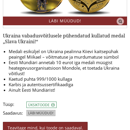
LÄBI MÜÜDUD!
Ukraina vabadusvõitlusele pühendatud kullatud medal
„Slava Ukraini!“
Medali esiküljel on Ukraina pealinna Kiievi kaitsepühak
peaingel Miikael – võitmatuse ja murdumatuse sümbol
Eesti Mündiäri annetab 10 eurot iga medali müügist
heategevusorganisatsioon Mondole, et toetada Ukraina
võitlust!
Kaetud puhta 999/1000 kullaga
Karbis ja autentsussertifikaadiga
Ainult Eesti Mündiärist!
Tüüp:
ÜKSIKTOODE
Saadavus:
LÄBI MÜÜDUD!
Teavitage mind, kui toode on saadaval.