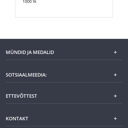
1000 tk
MÜNDID JA MEDALID
Kuu eripakkumine
SOTSIAALMEEDIA:
Kingiideed
ETTEVÕTTEST
Eesti tooted
Uudistooted
Eesti Mündiärist
KONTAKT
Kuld
Uudised