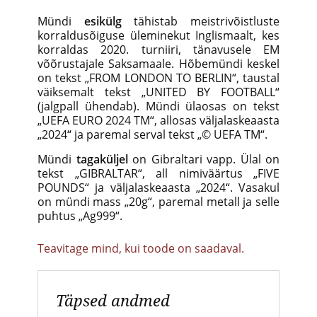
Mündi
esikülg
tähistab meistrivõistluste
korraldusõiguse üleminekut Inglismaalt, kes
korraldas 2020. turniiri, tänavusele EM
võõrustajale Saksamaale. Hõbemündi keskel
on tekst „FROM LONDON TO BERLIN“, taustal
väiksemalt tekst „UNITED BY FOOTBALL“
(jalgpall ühendab). Mündi ülaosas on tekst
„UEFA EURO 2024 TM“, allosas väljalaskeaasta
„2024“ ja paremal serval tekst „© UEFA TM“.
Mündi
tagaküljel
on Gibraltari vapp. Ülal on
tekst „GIBRALTAR“, all nimiväärtus „FIVE
POUNDS“ ja väljalaskeaasta „2024“. Vasakul
on mündi mass „20g“, paremal metall ja selle
puhtus „Ag999“.
Teavitage mind, kui toode on saadaval.
Täpsed andmed