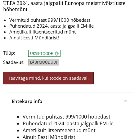
UEFA 2024. aasta jalgpalli Euroopa meistrivõistluste
hõbemünt
Vermitud puhtast 999/1000 hõbedast
Pühendatud 2024. aasta jalgpalli EM-ile
Ametlikult litsentseeritud münt
Ainult Eesti Mündiärist!
Tüüp:
ÜKSIKTOODE
Saadavus:
LÄBI MÜÜDUD!
Teavitage mind, kui toode on saadaval.
Ehtekarp info
Vermitud puhtast 999/1000 hõbedast
Pühendatud 2024. aasta jalgpalli EM-ile
Ametlikult litsentseeritud münt
Ainult Eesti Mündiärist!