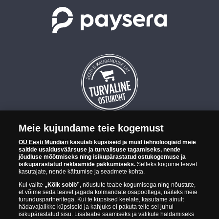
Meie kujundame teie kogemust
OÜ Eesti Mündiäri on maailma tuntumate rahapajade
OÜ Eesti Mündiäri
kasutab küpsiseid ja muid tehnoloogiaid meie
kollektsioonimüntide ja -medalite levitaja Eestis. OÜ Eesti Mündiäri
saitide usaldusväärsuse ja turvalisuse tagamiseks, nende
kuulub ettevõttele "Samlerhuset Group“.
jõudluse mõõtmiseks ning isikupärastatud ostukogemuse ja
isikupärastatud reklaamide pakkumiseks.
Selleks kogume teavet
Euroopa ühel suuremal mündilevitajate grupil "Samlerhuset
kasutajate, nende käitumise ja seadmete kohta.
Group" on allüksused 14 Euroopa riigis. Ettevõtete grupile kuulub
Kui valite
„Kõik sobib”
, nõustute teabe kogumisega ning nõustute,
Norra vanim, endine riiklik rahapaja, mis tegutseb alates 1686.
et võime seda teavet jagada kolmandate osapooltega, näiteks meie
aastast. Norra mündikoda valmistab mõningaid ametlikke Norra ja
turunduspartneritega. Kui te küpsised keelate, kasutame ainult
teiste riikide münte ning vermib igal aastal ka Nobeli rahupreemia
hädavajalikke küpsiseid ja kahjuks ei pakuta teile sel juhul
isikupärastatud sisu. Lisateabe saamiseks ja valikute haldamiseks
medaleid.