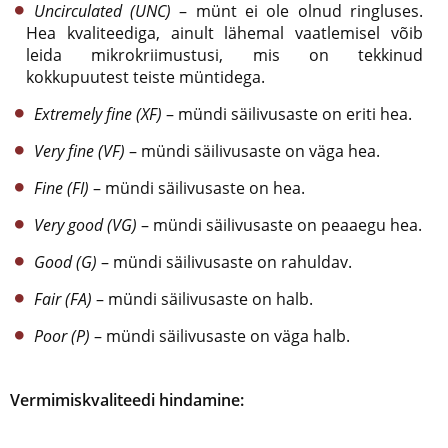
Uncirculated (UNC)
– münt ei ole olnud ringluses.
Hea kvaliteediga, ainult lähemal vaatlemisel võib
leida mikrokriimustusi, mis on tekkinud
kokkupuutest teiste müntidega.
Extremely fine (XF)
– mündi säilivusaste on eriti hea.
Very fine (VF)
– mündi säilivusaste on väga hea.
Fine (FI)
– mündi säilivusaste on hea.
Very good (VG)
– mündi säilivusaste on peaaegu hea.
Good (G)
– mündi säilivusaste on rahuldav.
Fair (FA)
– mündi säilivusaste on halb.
Poor (P)
– mündi säilivusaste on väga halb.
Vermimiskvaliteedi hindamine: