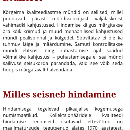
Kõrgeima kvaliteediastme mündid on sellised, millel
puuduvad pärast mündivalukojast väljalaskmist
vähimadki kahjustused. Hindamise käigus märgitakse
ära kõik kriimud ja muud mehaanilised kahjustused
mündi pealispinnal ja külgedel. Soovitatav ei ole ka
tuhmuv läige ja määrdumine. Samuti kontrollitakse
mündi ehtsust ning puhastamise ajal saadud
võimalikke kahjustusi – puhastamisega ei saa mündi
säilivuse seisukorda parandada, vaid see võib seda
hoopis märgatavalt halvendada.
Milles seisneb hindamine
Hindamisega tegelevad pikaajalise kogemusega
numismaatikud. Kollektsionääridele kvaliteedi
hindamise teenuseid osutavad ettevõtted on
maailmaturgudel tegutsenud alates 1970. aastatest.