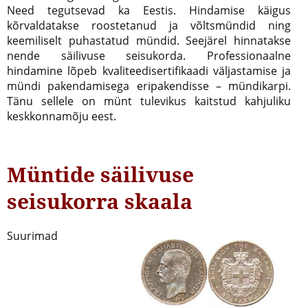
Need tegutsevad ka Eestis. Hindamise käigus
kõrvaldatakse roostetanud ja võltsmündid ning
keemiliselt puhastatud mündid. Seejärel hinnatakse
nende säilivuse seisukorda. Professionaalne
hindamine lõpeb kvaliteedisertifikaadi väljastamise ja
mündi pakendamisega eripakendisse – mündikarpi.
Tänu sellele on münt tulevikus kaitstud kahjuliku
keskkonnamõju eest.
Müntide säilivuse
seisukorra skaala
Suurimad