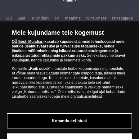
OÜ Eesti Mündiäri on maailma tuntumate rahapajade
kollektsioonimüntide ja -medalite levitaja Eestis. OÜ Eesti Mündiäri
kuulub ettevõttele "Samlerhuset Group“.
Meie kujundame teie kogemust
OÜ Eesti Mündiäri
kasutab küpsiseid ja muid tehnoloogiaid meie
Euroopa ühel suuremal mündilevitajate grupil "Samlerhuset
saitide usaldusväärsuse ja turvalisuse tagamiseks, nende
jõudluse mõõtmiseks ning isikupärastatud ostukogemuse ja
Group" on allüksused 14 Euroopa riigis. Ettevõtete grupile kuulub
isikupärastatud reklaamide pakkumiseks.
Selleks kogume teavet
Norra vanim, endine riiklik rahapaja, mis tegutseb alates 1686.
kasutajate, nende käitumise ja seadmete kohta.
aastast. Norra mündikoda valmistab mõningaid ametlikke Norra ja
Kui valite
„Kõik sobib”
, nõustute teabe kogumisega ning nõustute,
teiste riikide münte ning vermib igal aastal ka Nobeli rahupreemia
et võime seda teavet jagada kolmandate osapooltega, näiteks meie
turunduspartneritega. Kui te küpsised keelate, kasutame ainult
medaleid.
hädavajalikke küpsiseid ja kahjuks ei pakuta teile sel juhul
isikupärastatud sisu. Lisateabe saamiseks ja valikute haldamiseks
valige „Kohanda eelistusi”. Oma eelistusi saate igal ajal kohandada.
OÜ Eesti Mündiäri spetsialistid täiendavad pidevalt oma teadmisi,
Lisateabe saamiseks lugege meie
privaatsuspoliitikat
.
külastades näitusi ja oksjoneid kogu maailmas. Tänu sellele pakub
ettevõte oma klientidele ainult kõrgeima kvaliteediga tooteid.
Kohanda eelistusi