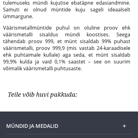
tulemuseks mündi kujutise ebatäpne edasiandmine.
Samuti ei olnud müntide kuju sageli ideaalselt
ümmargune.
Väärismetallmüntide puhul on oluline proov ehk
väärismetalli sisaldus mündi koostises. Seega
tähendab proov 999, et münt sisaldab 99% puhast
väärismetalli, proov 999,9 (mis vastab 24-karaadisele
ehk puhtaimale kullale) aga seda, et münt sisaldab
99,9% kulda ja vaid 0,1% saastet – see on suurim
võimalik väärismetalli puhtusaste.
Teile võib huvi pakkuda:
MÜNDID JA MEDALID