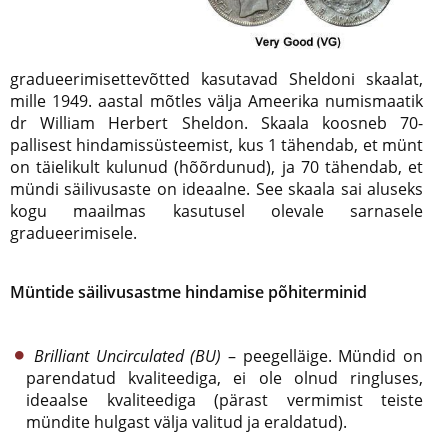
gradueerimisettevõtted kasutavad Sheldoni skaalat,
mille 1949. aastal mõtles välja Ameerika numismaatik
dr William Herbert Sheldon. Skaala koosneb 70-
pallisest hindamissüsteemist, kus 1 tähendab, et münt
on täielikult kulunud (hõõrdunud), ja 70 tähendab, et
mündi säilivusaste on ideaalne. See skaala sai aluseks
kogu maailmas kasutusel olevale sarnasele
gradueerimisele.
Müntide säilivusastme hindamise põhiterminid
Brilliant Uncirculated (BU)
– peegelläige. Mündid on
parendatud kvaliteediga, ei ole olnud ringluses,
ideaalse kvaliteediga (pärast vermimist teiste
mündite hulgast välja valitud ja eraldatud).