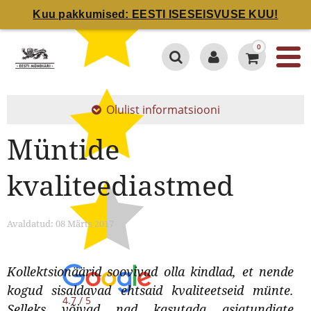
Kuu pakkumised: EESTI ISESEISVUSE KUU!
0
Olulist informatsiooni
Müntide
kvaliteediastmed
Avaldatud: 08 Märts 2017
Kollektsionäärid soovivad olla kindlad, et nende
kogud sisaldavad ehtsaid kvaliteetseid münte.
4.7 / 5
Selleks võivad nad kasutada asjatundjate