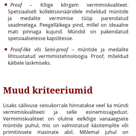
Proof
– Kõige kõrgem vermimiskvaliteet.
Spetsiaalselt kollektsionääridele mõeldud müntide
ja medalite vermimise tüüp parendatud
seadmetega. Peegelläikega pind, millel on ideaalne
mati pinnaga kujund. Mündid on pakendatud
spetsiaalsetesse kapslitesse.
Proof-like
või
Semi-proof
– müntide ja medalite
lihtsustatud vermimistehnoloogia Proof, mõeldud
käibele laskmiseks.
Muud kriteeriumid
Lisaks säilivuse seisukorrale hinnatakse veel ka mündi
vermimiskvaliteeti ja selle esinemissagedust.
Vermimiskvaliteet on oluline eelkõige vanaaegsete
müntide puhul, mis on valmistatud käsitemplite või
primitiivsete masinate abil. Mõlemal juhul on