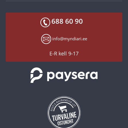
Makseviisid
Facebook
688 60 90
Toodete kohaletoimetamine
X
Tagastusgarantii
Instagram
info@myndiari.ee
Küpsiste seaded
YouTube
TikTok
E-R kell 9-17