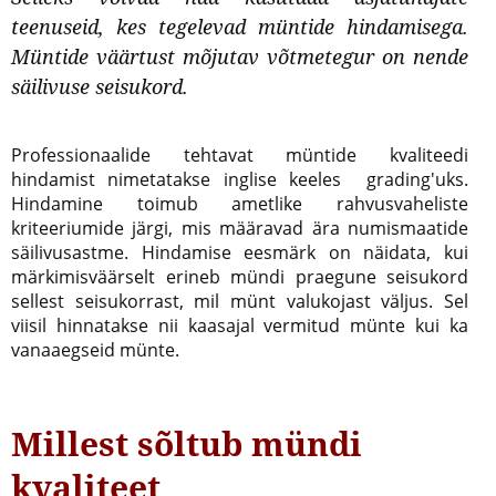
teenuseid, kes tegelevad müntide hindamisega.
Müntide väärtust mõjutav võtmetegur on nende
säilivuse seisukord.
Professionaalide tehtavat müntide kvaliteedi
hindamist nimetatakse inglise keeles grading'uks.
Hindamine toimub ametlike rahvusvaheliste
kriteeriumide järgi, mis määravad ära numismaatide
säilivusastme. Hindamise eesmärk on näidata, kui
märkimisväärselt erineb mündi praegune seisukord
sellest seisukorrast, mil münt valukojast väljus. Sel
viisil hinnatakse nii kaasajal vermitud münte kui ka
vanaaegseid münte.
Millest sõltub mündi
kvaliteet