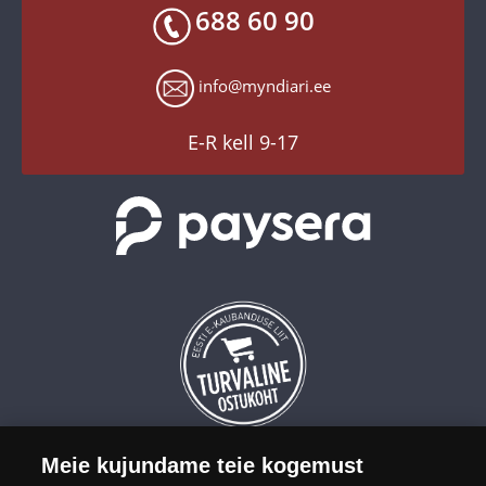
Toodete kohaletoimetamine
688 60 90
X
Tagastusgarantii
Instagram
Küpsiste seaded
info@myndiari.ee
YouTube
TikTok
E-R kell 9-17
Meie kujundame teie kogemust
OÜ Eesti Mündiäri on maailma tuntumate rahapajade