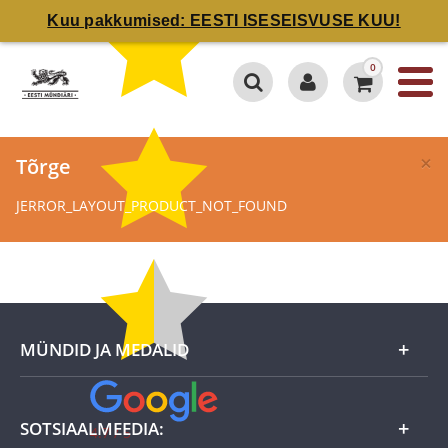
Kuu pakkumised: EESTI ISESEISVUSE KUU!
0
×
Tõrge
JERROR_LAYOUT_PRODUCT_NOT_FOUND
MÜNDID JA MEDALID
Kuu eripakkumine
SOTSIAALMEEDIA:
4.7 / 5