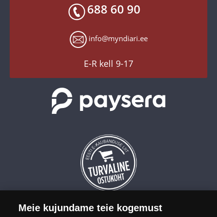
Toodete kohaletoimetamine
688 60 90
X
Tagastusgarantii
Instagram
Küpsiste seaded
info@myndiari.ee
YouTube
TikTok
E-R kell 9-17
Meie kujundame teie kogemust
OÜ Eesti Mündiäri on maailma tuntumate rahapajade