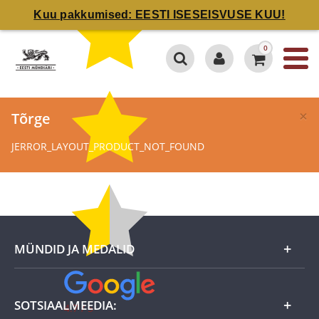
Kuu pakkumised: EESTI ISESEISVUSE KUU!
0
×
Tõrge
JERROR_LAYOUT_PRODUCT_NOT_FOUND
MÜNDID JA MEDALID
Kuu eripakkumine
SOTSIAALMEEDIA:
4.7 / 5