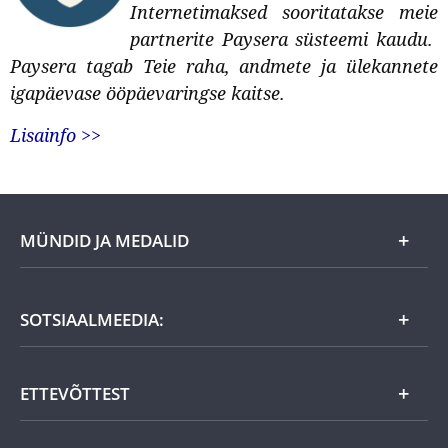
Internetimaksed sooritatakse meie
partnerite Paysera süsteemi kaudu.
Paysera tagab Teie raha, andmete ja ülekannete
igapäevase ööpäevaringse kaitse.
Lisainfo >>
MÜNDID JA MEDALID
Kuu eripakkumine
SOTSIAALMEEDIA:
Kingiideed
ETTEVÕTTEST
Eesti tooted
Uudistooted