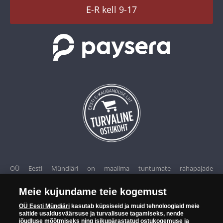
TikTok
E-R kell 9-17
OÜ Eesti Mündiäri on maailma tuntumate rahapajade
kollektsioonimüntide ja -medalite levitaja Eestis. OÜ Eesti Mündiäri
kuulub ettevõttele "Samlerhuset Group“.
Meie kujundame teie kogemust
OÜ Eesti Mündiäri
kasutab küpsiseid ja muid tehnoloogiaid meie
Euroopa ühel suuremal mündilevitajate grupil "Samlerhuset
saitide usaldusväärsuse ja turvalisuse tagamiseks, nende
jõudluse mõõtmiseks ning isikupärastatud ostukogemuse ja