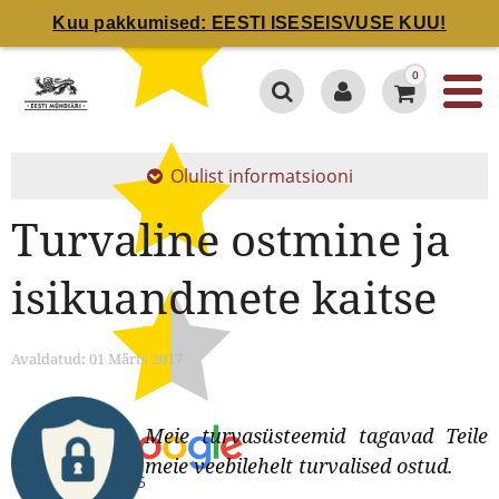
Kuu pakkumised: EESTI ISESEISVUSE KUU!
0
Olulist informatsiooni
Turvaline ostmine ja
isikuandmete kaitse
Avaldatud: 01 Märts 2017
Meie turvasüsteemid tagavad Teile
meie veebilehelt turvalised ostud.
4.7 / 5