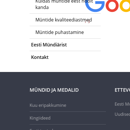
Kuidas müntide eest hoolt
kanda
Müntide kvaliteediastmed
/ 5
Müntide puhastamine
Eesti Mündiärist
Kontakt
MÜNDID JA MEDALID
ETTEV
Eesti M
Kuu eripakkumine
Uudise
Kingiideed