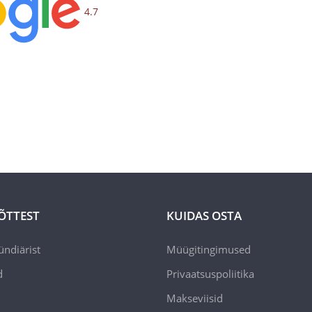
4.7
ÕTTEST
KUIDAS OSTA
ündiärist
Müügitingimused
d
Privaatsuspoliitika
Makseviisid