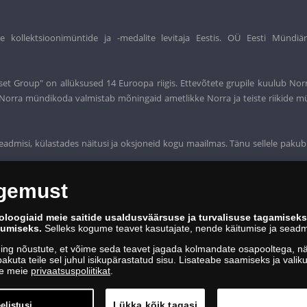
ollektsioonimüntide ja -medalite levitaja Eestis. OÜ Eesti Mündiär
et Group" on allüksused 14 Euroopa riigis. Ettevõtete grupile kuulub Nor
t. Norra mündikoda valmistab mõningaid ametlikke Norra ja teiste riikide m
eadmisi, külastades näitusi ja oksjoneid kogu maailmas. Tänu sellele pakub
ogemust
oloogiaid meie saitide usaldusväärsuse ja turvalisuse tagamisek
kumiseks.
Selleks kogume teavet kasutajate, nende käitumise ja seadm
ing nõustute, et võime seda teavet jagada kolmandate osapooltega, näi
akuta teile sel juhul isikupärastatud sisu. Lisateabe saamiseks ja vali
ge meie
privaatsuspoliitikat
.
Lükka kõik tagasi
elistusi