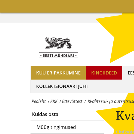
Mündiäri
Kvaliteedi-
on
ja
maailma
autentsusgarantii
tuntumate
|
rahapajade
OÜ
kollektsioonimüntide
Eesti
ja
KUU ERIPAKKUMINE
KINGIIDEED
EE
Mündiäri
-
KOLLEKTSIONÄÄRI JUHT
on
medalite
Pealeht
KKK
Ettevõttest
Kvaliteedi- ja autentsus
maailma
/
/
/
levitaja
Kva
tuntumate
Eestis
Kuidas osta
rahapajade
Müügitingimused
Üksikasj
kollektsioonimüntide