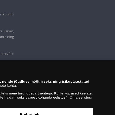
i kuulub
ra vanim,
ünte ning
 ettevõte
s, nende jõudluse mõõtmiseks ning isikupärastatud
ete kohta.
teks meie turunduspartneritega. Kui te küpsised keelate,
kute haldamiseks valige „Kohanda eelistusi”. Oma eelistusi
Kõik sobib