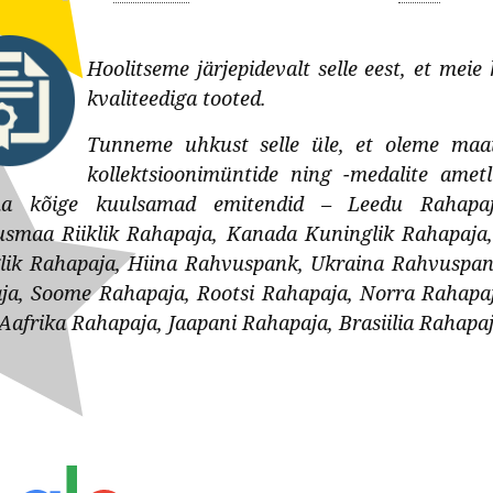
Hoolitseme järjepidevalt selle eest, et meie
kvaliteediga tooted.
Tunneme uhkust selle üle, et oleme maai
kollektsioonimüntide ning -medalite ametl
a kõige kuulsamad emitendid – Leedu Rahapaja
usmaa Riiklik Rahapaja, Kanada Kuninglik Rahapaja,
lik Rahapaja, Hiina Rahvuspank, Ukraina Rahvuspank,
ja, Soome Rahapaja, Rootsi Rahapaja, Norra Rahapa
afrika Rahapaja, Jaapani Rahapaja, Brasiilia Rahapaja