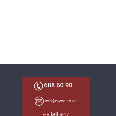
688 60 90
info@myndiari.ee
E-R kell 9-17