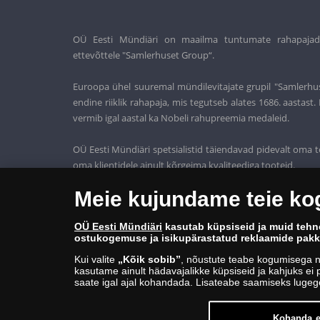
OÜ Eesti Mündiäri on maailma tuntumate rahapajade k
ettevõttele "Samlerhuset Group“.
Euroopa ühel suuremal mündilevitajate grupil "Samlerhus
endine riiklik rahapaja, mis tegutseb alates 1686. aastas
vermib igal aastal ka Nobeli rahupreemia medaleid.
OÜ Eesti Mündiäri spetsialistid täiendavad pidevalt oma t
oma klientidele ainult kõrgeima kvaliteediga tooteid.
Meie kujundame teie k
OÜ Eesti Mündiäri
kasutab küpsiseid ja muid tehn
ostukogemuse ja isikupärastatud reklaamide pak
Kui valite
„Kõik sobib”
, nõustute teabe kogumisega n
kasutame ainult hädavajalikke küpsiseid ja kahjuks ei p
saate igal ajal kohandada. Lisateabe saamiseks luge
Kohanda e