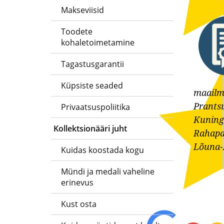
Makseviisid
ja
Toodete
-
kohaletoimetamine
medalite
Tagastusgarantii
levitaja
Küpsiste seaded
Eestis
maailm
Prants
Privaatsuspoliitika
Kuning
Kollektsionääri juht
Rahapa
Lõuna-A
Kuidas koostada kogu
Mündi ja medali vaheline
erinevus
Kust osta