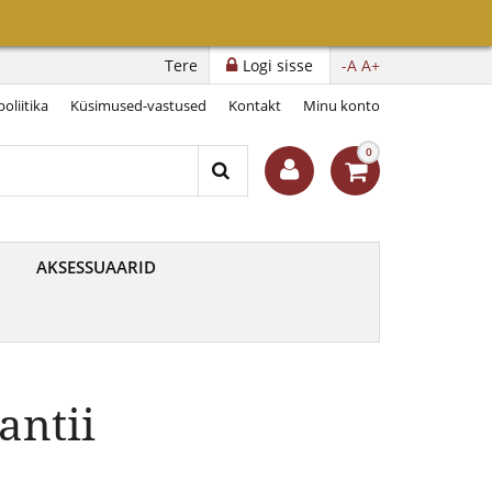
Tere
Logi sisse
-A
A+
oliitika
Küsimused-vastused
Kontakt
Minu konto
0
AKSESSUAARID
antii