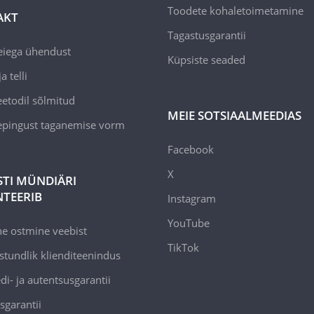
Toodete kohaletoimetamine
AKT
Tagastusgarantii
eiega ühendust
Küpsiste seaded
a telli
todil sõlmitud
MEIE SOTSIAALMEEDIAS
epingust taganemise vorm
Facebook
X
STI MÜNDIÄRI
TEERIB
Instagram
YouTube
ne ostmine veebist
TikTok
stundlik klienditeenindus
di- ja autentsusgarantii
sgarantii