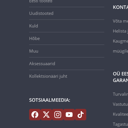
Eesti tooted
KONT
Uudistooted
Võta m
Kuld
Helista j
Hõbe
Kaugmee
Muu
müügil
Aksessuaarid
OÜ EE
Kollektsionääri juht
GARAN
Turvali
SOTSIAALMEEDIA:
Vastutu
Kvalitee
Tagastu